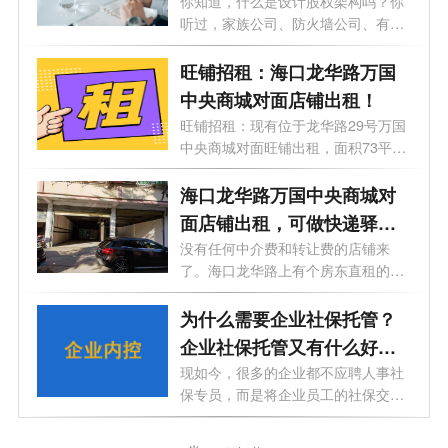
够了！
你知道，什么是设计股权架构吗？你
听过，家族公司、防火墙公司、有限
合伙...
旺铺招租：海口龙华路万国
中央商城对面店铺出租！
旺铺招租：现有位于龙华路29号万国
中央商城对面旺铺出租，面积73平方
和140...
海口龙华路万国中央商城对
面店铺出租，可做快递驿站
和物流仓储
没有任何中介费和转让费的店铺来
了。海口龙华路上有个房东直租的铺
面招租...
为什么需要企业社保托管？
企业社保托管又有什么好
处？
现如今，很多的企业都不应聘人事社
保专员，而是将企业员工的社保交给
第三...