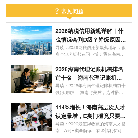
常见问题
2026纳税信用新规详解｜什
么情况会判D级？降级原因及
信用修复方法
导读：2026纳税信用新规落地后，很
多企业老板都在问小博：我在海南的
企业...
2026海南代理记账机构排名
前十名：海南代理记账机构
哪家好？
导读：2026年海南代理记账机构前十
强(实用版)，海南封关后，选对搭档
可以少...
114%增长！海南高层次人才
认定暴增，E类门槛竟只要个
税5万/年
导读：2026最值得收藏的海南人才指
南，A到E类全解读，有些福利你可能
根本不...