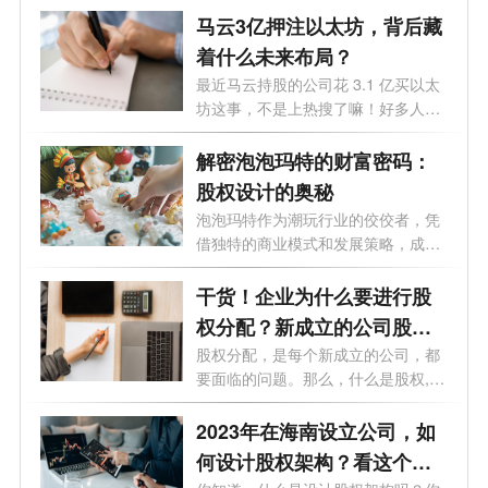
马云3亿押注以太坊，背后藏
着什么未来布局？
最近马云持股的公司花 3.1 亿买以太
坊这事，不是上热搜了嘛！好多人都
纳闷...
解密泡泡玛特的财富密码：
股权设计的奥秘
泡泡玛特作为潮玩行业的佼佼者，凭
借独特的商业模式和发展策略，成功
赢得...
干货！企业为什么要进行股
权分配？新成立的公司股权
怎么分配？
股权分配，是每个新成立的公司，都
要面临的问题。那么，什么是股权,股
权...
2023年在海南设立公司，如
何设计股权架构？看这个就