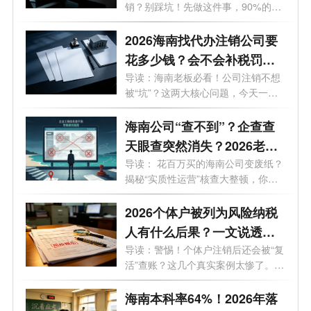
销？别踩坑！先做这件事，90%的老
板都不知...
2026海南找代办注销公司要
花多少钱？会不会补税罚
款？海南最新注销避坑指
导读：海南老板必看！公司注销不想
被“坑”？这两大核心问题，今天一次
南！
说...
海南公司“查不到”？企查查
天眼查突然消失？2026老板
必看的工商屏蔽避坑与解除
导读： 花百万买的海南公司变废纸？
揭秘“实质性运营”核查大整顿，你
指南！
的...
2026个体户被列为风险纳税
人有什么后果？一文说透原
因与解除办法
导读：警惕！个体户注销后还会被“复
活”查账？这几个真实案例太惨了。
最...
海南本科率64%！2026年落