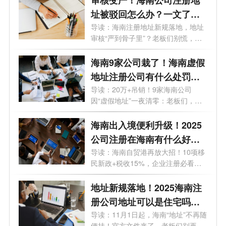
审核变严！海南公司注册地
址被驳回怎么办？一文了解
+避坑指南
导读：海南注册地址新规落地，地址
审核“严到骨子里”？老板们别慌，合
规...
海南9家公司栽了！海南虚假
地址注册公司有什么处罚？
一文了解
导读：20万+吊销！9家海南公司
因“虚假地址”一夜清零：老板们，注
册地址...
海南出入境便利升级！2025
公司注册在海南有什么好
处？一文了解
导读：海南自贸港再放大招！10项移
民新政+税收15%，企业注册必看攻
略！最近...
地址新规落地！2025海南注
册公司地址可以是住宅吗？
一文了解
导读：11月1日起，海南“地址”不再随
便挂！官方文件来了，老板们别再嫌