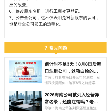
应的改变。
6、修改股东名册，进行工商变更登记。
7、公告全公司，这不仅表明是对新股东的认可，
也是对全公司员工的透明化。
常见问题
倒计时不足3天！8月8日后海
口注册公司，这项白给的福
利永远没了
导读：打算在海口开公司的朋友，别
怪我没提醒你：这事8号之前赶紧
办！倒...
2026海南公司被列入经营异
常名录，还能注销吗？老板
必看的自救指南！
导读：海南公司被列异还想直接注