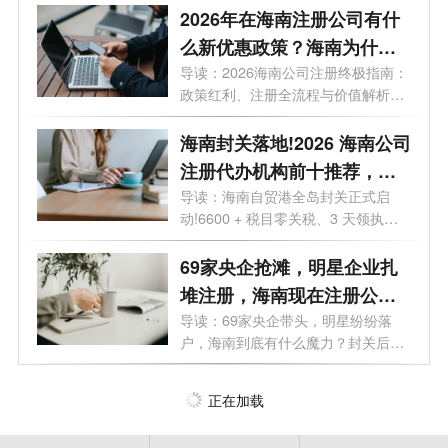
2026年在海南注册公司有什
么新优惠政策？海南为什么
是块宝地？
导读：2026海南公司注册终极指南：
政策红利、注册全流程与价值解析。
2026年...
海南封关落地!2026 海南公司
注册代办机构前十推荐，海
口 / 三亚营业执照代办选这些
导读：海南自贸港全岛封关正式启
动!6600 + 税目零关税、3 天领执
不踩坑
照、15% 企业...
69家央企抢滩，明星企业扎
堆注册，海南现在注册公司
好处有哪些？
导读：69家央企带头，明星纷纷落
户，海南到底有什么魔力？封关后普
通人还...
正在加载