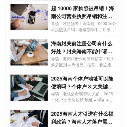
紧...
超 10000 家执照被吊销！海
南公司营业执照吊销和注销
一样吗？企业被吊销后应该
导读：紧急预警！海南超 10000 家公
司执照被吊销！老板别躺平，后果直
怎么处理？看这篇就够了！
接影...
海南封关前注册公司有什么
好处？封关海南不能申请公
司了吗？
导读：海南注册公司避坑指南：封关
前后区别 + 靠谱代办推荐，看这篇就
够海...
2025海南个体户地址可以随
便填吗？个体户 3 大关键问
题不搞懂别注册
导读：老板必看!海南封关前，2025
个体户 3 个坑别踩(地址 + 税务 + 代
办费全...
2025海南人才引进有什么福
利政策？海南人才落户需要