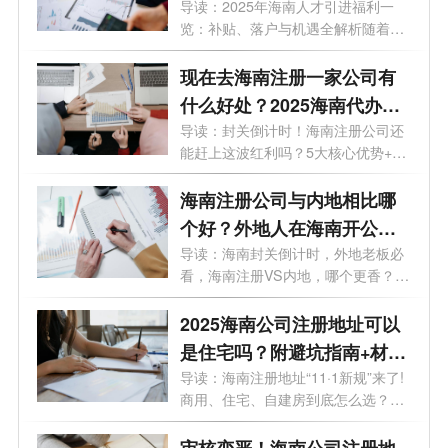
什么条件？
导读：2025年海南人才引进福利一
览：补贴、落户与机遇全解析随着
《百万人...
现在去海南注册一家公司有
什么好处？2025海南代办公
司注册哪家好？
导读：封关倒计时！海南注册公司还
能赶上这波红利吗？5大核心优势+避
坑指...
海南注册公司与内地相比哪
个好？外地人在海南开公司
需要多少钱？
导读：海南封关倒计时，外地老板必
看，海南注册VS内地，哪个更香？
2025外地...
2025海南公司注册地址可以
是住宅吗？附避坑指南+材料
清单
导读：海南注册地址“11·1新规”来了!
商用、住宅、自建房到底怎么选？一
次...