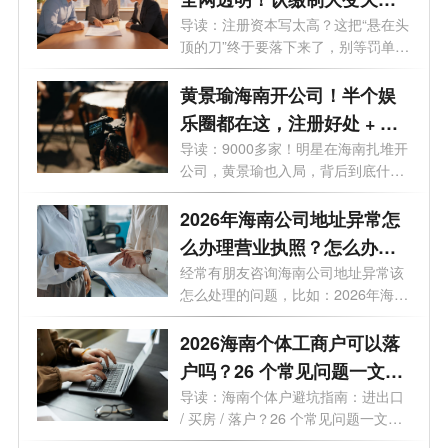
这3条“逃债路”全被封死！
导读：注册资本写太高？这把“悬在头
顶的刀”终于要落下来了，别等罚单
才...
黄景瑜海南开公司！半个娱
乐圈都在这，注册好处 + 费
用一次说清
导读：9000多家！明星在海南扎堆开
公司，黄景瑜也入局，背后到底什么
信号...
2026年海南公司地址异常怎
么办理营业执照？怎么办理
变更业务？
经常有朋友咨询海南公司地址异常该
怎么处理的问题，比如：2026年海南
公司...
2026海南个体工商户可以落
户吗？26 个常见问题一文读
懂
导读：海南个体户避坑指南：进出口
/ 买房 / 落户？26 个常见问题一文读
懂最...