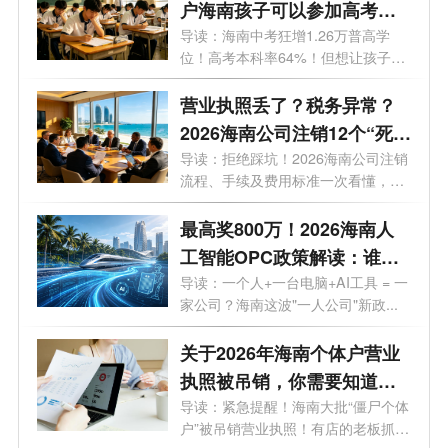
户海南孩子可以参加高考
吗？答案来了！
导读：海南中考狂增1.26万普高学
位！高考本科率64%！但想让孩子来
海南高考...
营业执照丢了？税务异常？
2026海南公司注销12个“死
结”一次性解开，海南老板速
导读：拒绝踩坑！2026海南公司注销
流程、手续及费用标准一次看懂，少
藏！
走弯...
最高奖800万！2026海南人
工智能OPC政策解读：谁可
以拿、能拿多少、怎么落
导读：一个人+一台电脑+AI工具 = 一
家公司？海南这波"一人公司"新政...
地？一文了解！
关于2026年海南个体户营业
执照被吊销，你需要知道的
10大问题
导读：紧急提醒！海南大批“僵尸个体
户”被吊销营业执照！有店的老板抓