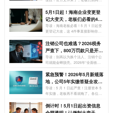
贵...
5月1日起！海南企业变更登
记大变天，老板们必看的4个
关键影响
导读：海南老板必看！5 月 1 日起变
更登记大改，这 4件事直接影响你的
钱袋...
注销公司也难逃？2026税务
严查下，800万罚款只是开
始！老板们的最后自救指南
导读：别再以为换个法人、注销个公
司就能金蝉脱壳。2026年“全面收割
期”...
紧急预警！2026年5月新规落
地，公司5年实缴答疑全攻
略，老板必看避坑
导读：5 月 1 日起严查！注册资本 5
年实缴，老板再不看就晚了。各位老
板、...
倒计时！5月1日起出资信息
全网透明！认缴制大变天，