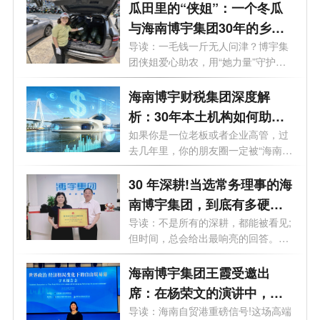
瓜田里的“侠姐”：一个冬瓜
与海南博宇集团30年的乡土
守望
导读：一毛钱一斤无人问津？博宇集
团侠姐爱心助农，用“她力量”守护海
南...
海南博宇财税集团深度解
析：30年本土机构如何助企
业落地自贸港？
如果你是一位老板或者企业高管，过
去几年里，你的朋友圈一定被“海南自
贸...
30 年深耕!当选常务理事的海
南博宇集团，到底有多硬
核？
导读：不是所有的深耕，都能被看见;
但时间，总会给出最响亮的回答。海
南...
海南博宇集团王霞受邀出
席：在杨荣文的演讲中，读
懂自贸港下一步
导读：海南自贸港重磅信号!这场高端