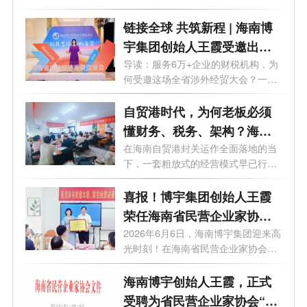
了答...
链接全球 共筑新程 | 海南博
宇集团创始人王霞受邀出席
海南省对外经济发展促进会
导读：服务6万+企业的财税机构，为
何受邀这场全省涉外经贸大会？一篇
换届盛典
文章...
自贸港时代，为何老板必须
懂财务、税务、架构？海南
博宇集团这场沙龙给出答案
在海南自贸港封关运作全面落地的当
下，一套粗放式的经营模式早已行不
通。...
喜报！博宇集团创始人王霞
荣任海南省民营企业家协会
副会长、财税一站式综合服
2026年6月6日，海南博宇集团迎来高
光时刻！在海南省民营企业家协会举
务委员会主任
行的授...
海南博宇创始人王霞，正式
受聘为省民营企业家协会“财