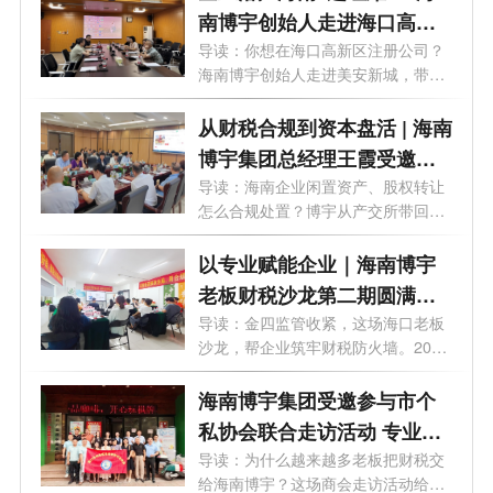
南博宇创始人走进海口高新
区美安新城，为您精准匹配
导读：你想在海口高新区注册公司？
海南博宇创始人走进美安新城，带回
园区政策！
一手...
从财税合规到资本盘活 | 海南
博宇集团总经理王霞受邀走
进海南产交所
导读：海南企业闲置资产、股权转让
怎么合规处置？博宇从产交所带回实
操指...
以专业赋能企业｜海南博宇
老板财税沙龙第二期圆满落
幕
导读：金四监管收紧，这场海口老板
沙龙，帮企业筑牢财税防火墙。2026
年6月...
海南博宇集团受邀参与市个
私协会联合走访活动 专业赋
能企业老板财务思维升级
导读：为什么越来越多老板把财税交
给海南博宇？这场商会走访活动给出