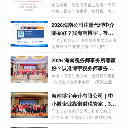
税一站式服务委员会”主任
各位老板，最近海南企业圈有一个好
消息，跟咱们做生意、搞财税、落地
自贸...
2026海南公司注册代理中介
哪家好？找海南博宇，等于
上了"官方保险"
导读：官方认证!海南博宇集团入选海
南省政府"企航自贸港"平台服务...
2026 海南税务师事务所哪家
好？认准博宇税务师事务
所，做企业身边的 “自贸港合
导读：海南注册公司，选错税务机构
=白交税？这家事务所，6万家企业的
规卫士”
选择...
海南博宇会计有限公司｜中
小微企业靠谱财税管家，30
年本土深耕，6 万 + 老板放
导读：在海南开公司，把账交给谁
才“不出事”？这家近30年老牌机构给
心选择
出了...