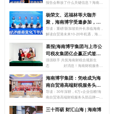
报告会释放了什么关键信息？海南博
宇...
杨荣文、迟福林等大咖齐
聚，海南博宇受邀参加，这
场会议讲了啥？
导读：重磅!新加坡前外长亲临海南，
解读自贸港未来10-20年机遇，海南
博宇紧...
喜报|海南博宇集团与上市公
司税友集团亿企赢正式签约
合作
强强联手 共筑海南财税合规新生
态 好消息！海南财税服务领
域迎来...
海南博宇集团：凭啥成为海
南自贸港高端财税服务头部
品牌？
导读：30年深耕，6万+企业信赖!海
南自贸港高端财税服务头部品牌——
博宇集...
三十而砺 财汇山海 | 海南博