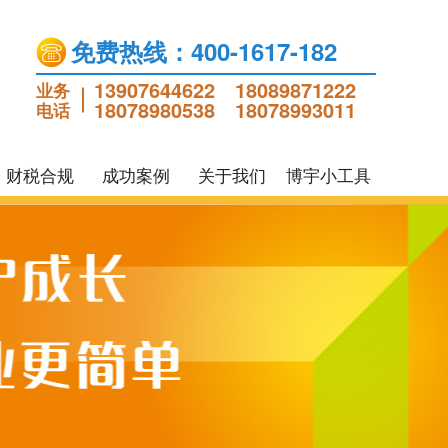
免费热线：400-1617-182
13907644622
18089871222
业务
18078980538
18078993011
电话
财税合规
成功案例
关于我们
博宇小工具