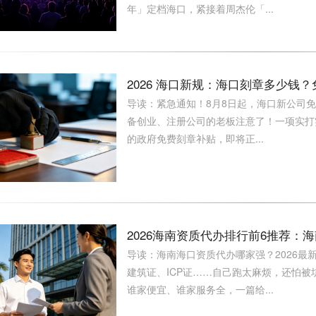
年」定档海口，紧接着周杰伦「...
2026 海口新规：海口刻章多少钱？
导读：紧急通知！8月8日起，海口新公司免
备创业、注册公司的老板注意了！一项实打
的政府免费刻章补贴，即将正...
2026海南资质代办排行前6推荐：
导读：海南海口资质代办哪家强？2026最
建筑证、ICP证……自己跑太麻烦，还怕
谁家便宜、谁家服务全，一篇给...