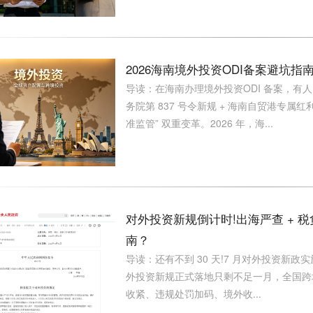
2026海南境外投资ODI备案避坑
导读：在海南办理境外投资ODI 备案，有人 
务院第 837 号令新规 + 海南自贸港专属
准监管” 双重变革。2026 年，海...
对外投资新规倒计时!出海严查 + 
南？
导读：还有不到 30 天!7 月对外投资新政
外投资新规正式落地只剩不足一月，全国跨
收紧、违规处罚加码、境外收...