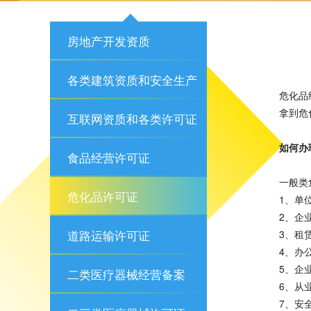
房地产开发资质
各类建筑资质和安全生产
危化品
拿到危
许可证
互联网资质和各类许可证
如何办
食品经营许可证
一般类
危化品许可证
1、单
2、企
道路运输许可证
3、租
4、办
5、企
二类医疗器械经营备案
6、从
7、安