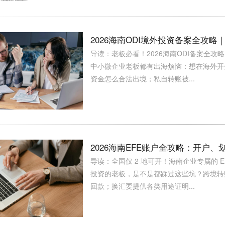
2026海南ODI境外投资备案全攻
导读：老板必看！2026海南ODI备案全
中小微企业老板都有出海烦恼：想在海外开
资金怎么合法出境；私自转账被...
2026海南EFE账户全攻略：开户
导读：全国仅 2 地可开！海南企业专属的 
投资的老板，是不是都踩过这些坑？跨境转
回款；换汇要提供各类用途证明...