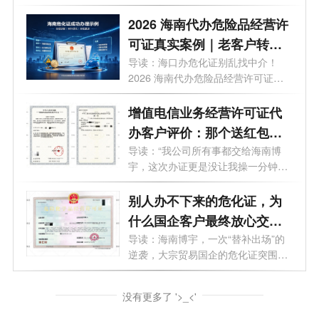
家公司...
2026 海南代办危险品经营许
可证真实案例｜老客户转介
绍，两家化工企业一站式办
导读：海口办危化证别乱找中介！
2026 海南代办危险品经营许可证真
结，老板实名好评背书
实案例参...
增值电信业务经营许可证代
办客户评价：那个送红包的
客户，暴露了博宇在海南做
导读：“我公司所有事都交给海南博
宇，这次办证更是没让我操一分钟心”
了30年的“秘密”
...
别人办不下来的危化证，为
什么国企客户最终放心交给
了海南博宇？
导读：海南博宇，一次“替补出场”的
逆袭，大宗贸易国企的危化证突围
记。...
没有更多了 '>_<'