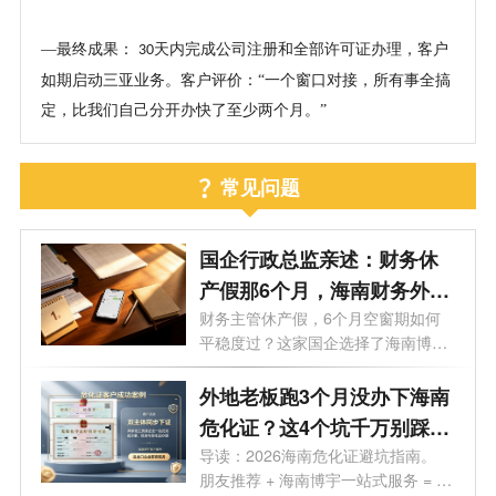
—
最终成果：
天内完成公司注册和全部许可证办理，客户
30
如期启动三亚业务。客户评价：“一个窗口对接，所有事全搞
定，比我们自己分开办快了至少两个月。”
常见问题
国企行政总监亲述：财务休
产假那6个月，海南财务外包
我为什么只信海南博宇？
财务主管休产假，6个月空窗期如何
平稳度过？这家国企选择了海南博
宇。具...
外地老板跑3个月没办下海南
危化证？这4个坑千万别踩！
（附真实下证案例）
导读：2026海南危化证避坑指南。
朋友推荐 + 海南博宇一站式服务 = 两