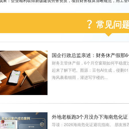
成果：企业顺利取得新版建筑劳务资质，项目财务核算清晰规范，用工管
常见问
国企行政总监亲述：财务休产假那
财务主管休产假，6个月空窗期如何平稳度
起来了解下吧。图源：豆包AI生成，侵删0
海风裹着细雨，灌进写字楼的...
外地老板跑3个月没办下海南危化证
导读：2026海南危化证避坑指南。 朋友推