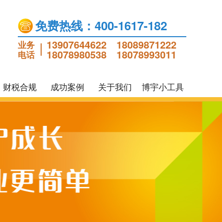
免费热线：400-1617-182
13907644622
18089871222
业务
18078980538
18078993011
电话
财税合规
成功案例
关于我们
博宇小工具