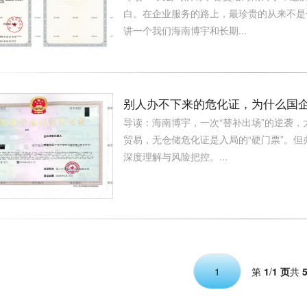
白。在企业服务的路上，最珍贵的从来不是
讲一个我们海南博宇和长期...
别人办不下来的危化证，为什么国
导读：海南博宇，一次“替补出场”的逆袭
贸易，无仓储危化证是入局的“硬门票”。
深度理解与风险把控。...
第
1
/
1 页
共
1