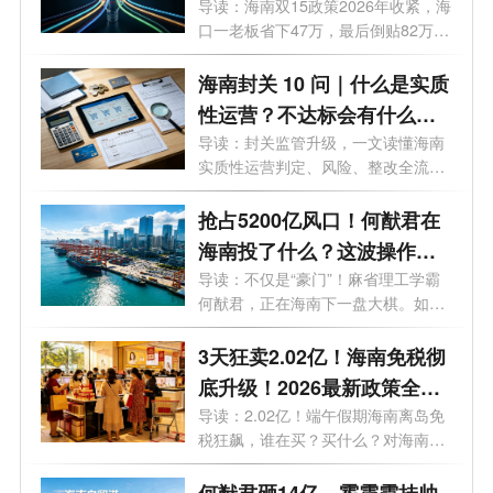
看完这4个真实案例
导读：海南双15政策2026年收紧，海
口一老板省下47万，最后倒贴82万，
这3个坑...
海南封关 10 问｜什么是实质
性运营？不达标会有什么后
果？企业如何落地达标？
导读：封关监管升级，一文读懂海南
实质性运营判定、风险、整改全流
程。很...
抢占5200亿风口！何猷君在
海南投了什么？这波操作你
看懂了吗？
导读：不仅是“豪门”！麻省理工学霸
何猷君，正在海南下一盘大棋。如果
不...
3天狂卖2.02亿！海南免税彻
底升级！2026最新政策全解
析，谁能买、怎么买、利好
导读：2.02亿！端午假期海南离岛免
税狂飙，谁在买？买什么？对海南意
谁？
味着...
何猷君砸14亿，霍震霆挂帅