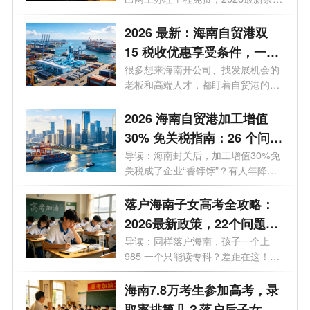
效一文讲透，建议收藏
+流程...
2026 最新：海南自贸港双
15 税收优惠享受条件，一文
讲透
很多想来海南开公司、找发展机会的
老板和高端人才，都盯着自贸港的双
15税...
2026 海南自贸港加工增值
30% 免关税指南：26 个问题
一次说透，企业必看！
导读：海南封关后，加工增值30%免
关税成了企业“香饽饽”？有人年降低
关税...
落户海南子女高考全攻略：
2026最新政策，22个问题一
次说透（家长必看）
导读：同样落户海南，孩子一个上
985 一个只能读专科？差距在这！很
多人落...
海南7.8万考生参加高考，录
取率排第几？落户后子女能