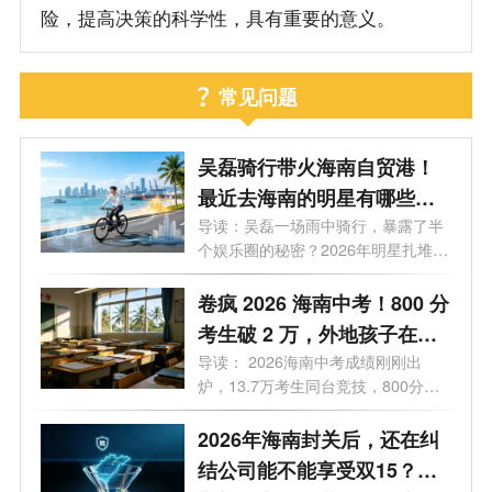
险，提高决策的科学性，具有重要的意义。
常见问题
吴磊骑行带火海南自贸港！
最近去海南的明星有哪些？
2026 海南有哪些明星注册公
导读：吴磊一场雨中骑行，暴露了半
个娱乐圈的秘密？2026年明星扎堆去
司？
海南...
卷疯 2026 海南中考！800 分
考生破 2 万，外地孩子在海
南中考需要什么条件？高层
导读： 2026海南中考成绩刚刚出
炉，13.7万考生同台竞技，800分以
次人才子女政策 + 报名流程
上突破2万人...
2026年海南封关后，还在纠
结公司能不能享受双15？先