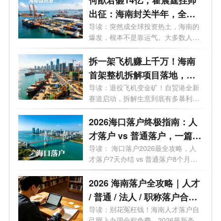
出征：海南封关半年，全球
资本到底在抢什么？
导读：突然成全球投资热土，海南的
爆发，根本不是靠运气。大多数人还
在问...
拆一架飞机赚上千万！海南
首架整机拆解项目落地，千
亿冷门风口藏不住了
导读：退役飞机变金矿！自贸港全新
赛道启动，拆解生意到底有多暴利？
一文...
2026海口落户终极指南：人
才落户 vs 普通落户，一篇说
清所有政策！
导读： 海口落户2026最全攻略，人
才落户7天办结 vs 普通落户8个月，
这50个问...
2026 海南落户全攻略｜人才
/ 普通 / 法人 / 职称落户合
集！条件 + 流程 + 补贴 + 时
导读：别花冤枉钱！海南人才落户自
己网上办理全程免费，2026最新条件