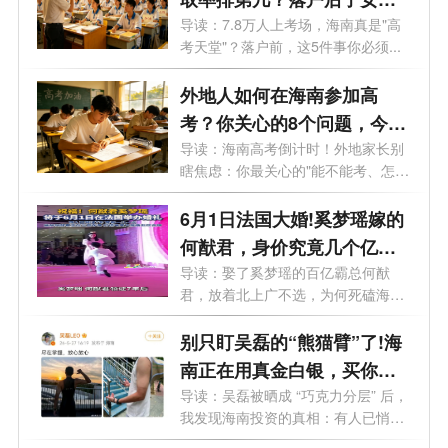
马上随迁转学吗？一文读懂
导读：7.8万人上考场，海南真是"高
考天堂"？落户前，这5件事你必须...
外地人如何在海南参加高
考？你关心的8个问题，今天
一次性说清楚
导读：海南高考倒计时！外地家长别
瞎焦虑：你最关心的"能不能考、怎
么...
6月1日法国大婚!奚梦瑶嫁的
何猷君，身价究竟几个亿？
为何悄悄盯上了海南？
导读：娶了奚梦瑶的百亿霸总何猷
君，放着北上广不选，为何死磕海
南？真相...
别只盯吴磊的“熊猫臂”了!海
南正在用真金白银，买你愿
意留下的时间
导读：吴磊被晒成 “巧克力分层” 后，
我发现海南投资的真相：有人已悄
悄...