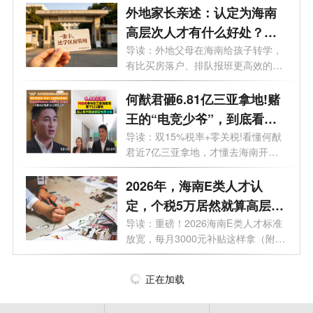
外地家长亲述：认定为海南
高层次人才有什么好处？一
张“人才卡”比学区房管用
导读：外地父母在海南给孩子转学，
有比买房落户、排队报班更高效的路
子吗...
何猷君砸6.81亿三亚拿地!赌
王的“电竞少爷”，到底看中
了海南什么？
导读：双15%税率+零关税!看懂何猷
君近7亿三亚拿地，才懂去海南开公
司有多香...
2026年，海南E类人才认
定，个税5万居然就算高层次
人才了？
导读：重磅！2026海南E类人才标准
放宽，每月3000元补贴这样拿（附全
攻略）。...
正在加载