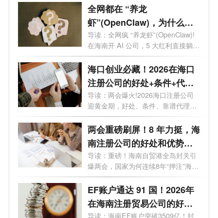
全网都在 “养龙
虾”(OpenClaw)，为什么聪
明人都去海南注册 AI 公司？
导读：全网疯 “养龙虾”(OpenClaw)!
在海南开 AI 公司，5 大红利直接躺
赢。最近...
海口创业必藏！2026在海口
注册公司的好处+条件+代
理，全在这
导读：两会爆火!2026海口注册公司
迎黄金期，好处、条件、靠谱代理全
攻略，...
两会重磅刷屏！8 年力挺，海
南注册公司的好处和优势全
解析
导读：重磅！海南自贸港全岛封关引
爆两会，国家为何连续8年“押注”海
南...
EF账户通达 91 国！2026年
在海南注册贸易公司的好
处，你需要知道
导读：海南EF账户突破3509亿！封