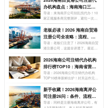
办机构盘点：海南海口三亚
代办注册公司哪家好？
导读：来海南开公司别乱找代办！10
家正规服务商完整测评，避坑一次讲
清。...
老板必读！2026 海南自贸港
注册公司全攻略：流程、条
件、注册资金、地址、贸易
导读：老板们注意了！2026海南自贸
港注册公司，这篇全讲透了。最近，
玩法一文说透
有不...
2026海南公司注销代办机构
排行榜TOP10：海南省营业
执照注销哪家好？
导读：2026海南公司注销代办机构
TOP10榜单新鲜出炉！封关运作元
年，企业退出...
新手收藏！2026海南离岸公
司注册26问：条件、流程、
优惠全梳理
导读：同样是注册海南离岸公司，有
人3天顺利拿证，有人却反复被驳