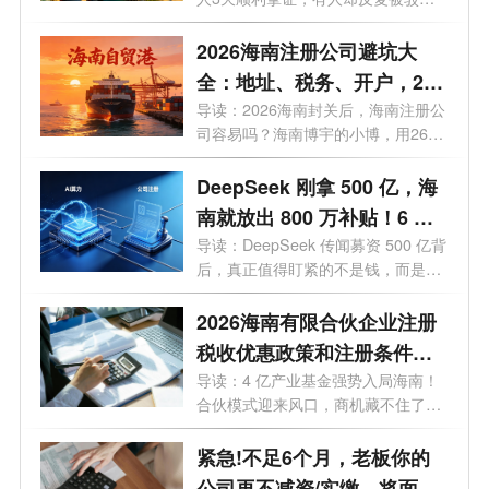
回？今...
2026海南注册公司避坑大
全：地址、税务、开户，26
个问题一次讲透
导读：2026海南封关后，海南注册公
司容易吗？海南博宇的小博，用26个
问题，...
DeepSeek 刚拿 500 亿，海
南就放出 800 万补贴！6 月
20 日起，注册公司能"白
导读：DeepSeek 传闻募资 500 亿背
后，真正值得盯紧的不是钱，而是海
嫖"算力吗？
南悄悄布...
2026海南有限合伙企业注册
税收优惠政策和注册条件有
哪些？一文了解
导读：4 亿产业基金强势入局海南！
合伙模式迎来风口，商机藏不住了。
最近...
紧急!不足6个月，老板你的
公司再不减资/实缴，将面临