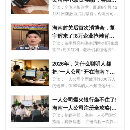
标注+罚款!
导读：全体老板注意，最后6个月!12
月31日前必须启动减资，否则公司将
被特别...
海南封关后首次消博会，董
宇辉来了!8万企业抢滩背后
的超级红利，你还在等什
导读：董宇辉亮相海南消博会!国家级
背书+封关红利，老板们看懂这波“财
么？
富...
2026年，为什么聪明人都
把“一人公司”开在海南？答
案扎心了
导读：一人公司全面放开!1600万人
的选择，但90%的人不知道这3个致
命坑。想开...
一人公司爆火银行坐不住了!
海南一人公司注册全攻略(含
优势+流程)
导读：别瞎注册，海南一人公司避坑
指南，税收优惠 + 注册流程一次性说
透。...