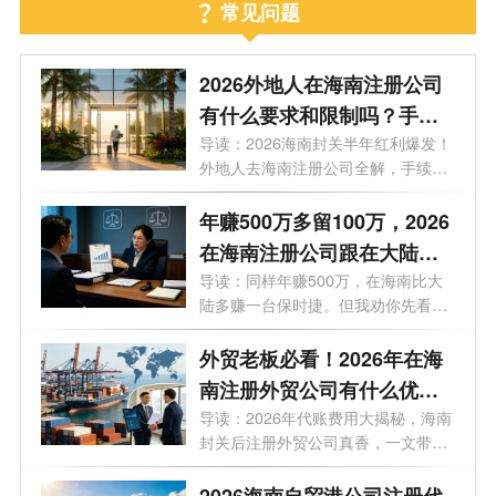
常见问题
2026外地人在海南注册公司
有什么要求和限制吗？手
续、门槛、买房上学利弊等9
导读：2026海南封关半年红利爆发！
外地人去海南注册公司全解，手续、
大问题一次性说透
门槛...
年赚500万多留100万，2026
在海南注册公司跟在大陆注
册公司有什么区别？一文看
导读：同样年赚500万，在海南比大
陆多赚一台保时捷。但我劝你先看完
懂
这7个...
外贸老板必看！2026年在海
南注册外贸公司有什么优
势？外贸公司代理记账多少
导读：2026年代账费用大揭秘，海南
封关后注册外贸公司真香，一文带你
钱一个月？
了解...
2026海南自贸港公司注册代