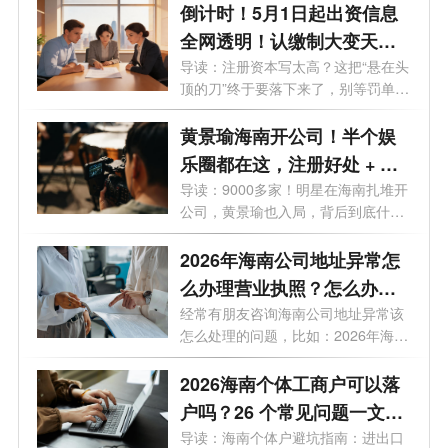
倒计时！5月1日起出资信息
全网透明！认缴制大变天，
这3条“逃债路”全被封死！
导读：注册资本写太高？这把“悬在头
顶的刀”终于要落下来了，别等罚单
才...
黄景瑜海南开公司！半个娱
乐圈都在这，注册好处 + 费
用一次说清
导读：9000多家！明星在海南扎堆开
公司，黄景瑜也入局，背后到底什么
信号...
2026年海南公司地址异常怎
么办理营业执照？怎么办理
变更业务？
经常有朋友咨询海南公司地址异常该
怎么处理的问题，比如：2026年海南
公司...
2026海南个体工商户可以落
户吗？26 个常见问题一文读
懂
导读：海南个体户避坑指南：进出口