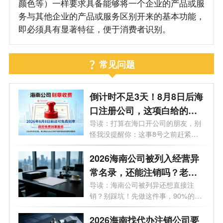
颜色等）一样要求具备能够将一个企业的产品或服
务与其他企业的产品或服务区别开来的基本功能，
即必须具有显著特征，便于消费者识别。
常见问题
倒计时不足3天！8月8日后海
口注册公司，这项白给的福
利永远没了
导读：打算在海口开公司的朋友，别
怪我没提醒你：这事8号之前赶紧
办！倒...
2026海南公司被列入经营异
常名录，还能注销吗？老板
必看的自救指南！
导读：海南公司被列异还想直接注
销？别踩坑！先做这件事，90%的老
板都不知...
2026海南找代办注销公司要