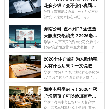
花多少钱？会不会补税罚
款？海南最新注销避坑指
导读：海南老板必看！公司注销不想
被“坑”？这两大核心问题，今天一次
南！
说...
海南公司“查不到”？企查查
天眼查突然消失？2026老板
必看的工商屏蔽避坑与解除
导读： 花百万买的海南公司变废纸？
揭秘“实质性运营”核查大整顿，你
指南！
的...
2026个体户被列为风险纳税
人有什么后果？一文说透原
因与解除办法
导读：警惕！个体户注销后还会被“复
活”查账？这几个真实案例太惨了。
最...
海南本科率64%！2026年落
户海南孩子可以参加高考
吗？答案来了！
导读：海南中考狂增1.26万普高学
位！高考本科率64%！但想让孩子来