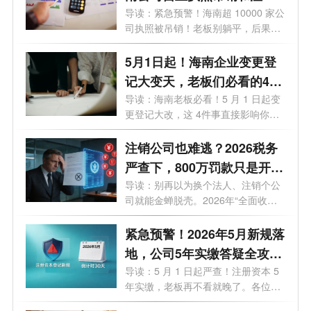
一样吗？企业被吊销后应该
导读：紧急预警！海南超 10000 家公
司执照被吊销！老板别躺平，后果直
怎么处理？看这篇就够了！
接影...
5月1日起！海南企业变更登
记大变天，老板们必看的4个
关键影响
导读：海南老板必看！5 月 1 日起变
更登记大改，这 4件事直接影响你的
钱袋...
注销公司也难逃？2026税务
严查下，800万罚款只是开
始！老板们的最后自救指南
导读：别再以为换个法人、注销个公
司就能金蝉脱壳。2026年“全面收割
期”...
紧急预警！2026年5月新规落
地，公司5年实缴答疑全攻
略，老板必看避坑
导读：5 月 1 日起严查！注册资本 5
年实缴，老板再不看就晚了。各位老
板、...