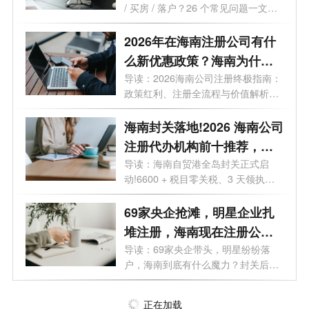
/ 买房 / 落户？26 个常见问题一文读
懂最...
2026年在海南注册公司有什
么新优惠政策？海南为什么
是块宝地？
导读：2026海南公司注册终极指南：
政策红利、注册全流程与价值解析。
2026年...
海南封关落地!2026 海南公司
注册代办机构前十推荐，海
口 / 三亚营业执照代办选这些
导读：海南自贸港全岛封关正式启
动!6600 + 税目零关税、3 天领执
不踩坑
照、15% 企业...
69家央企抢滩，明星企业扎
堆注册，海南现在注册公司
好处有哪些？
导读：69家央企带头，明星纷纷落
户，海南到底有什么魔力？封关后普
通人还...
正在加载