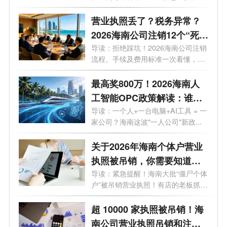
海南高考...
营业执照丢了？税务异常？
2026海南公司注销12个“死
结”一次性解开，海南老板速
导读：拒绝踩坑！2026海南公司注销
流程、手续及费用标准一次看懂，少
藏！
走弯...
最高奖800万！2026海南人
工智能OPC政策解读：谁可
以拿、能拿多少、怎么落
导读：一个人+一台电脑+AI工具 = 一
家公司？海南这波"一人公司"新政...
地？一文了解！
关于2026年海南个体户营业
执照被吊销，你需要知道的
10大问题
导读：紧急提醒！海南大批“僵尸个体
户”被吊销营业执照！有店的老板抓
紧...
超 10000 家执照被吊销！海
南公司营业执照吊销和注销