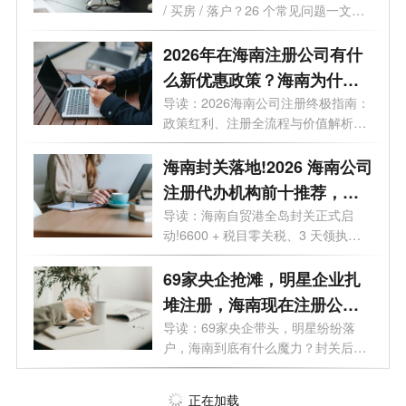
/ 买房 / 落户？26 个常见问题一文读
懂最...
2026年在海南注册公司有什
么新优惠政策？海南为什么
是块宝地？
导读：2026海南公司注册终极指南：
政策红利、注册全流程与价值解析。
2026年...
海南封关落地!2026 海南公司
注册代办机构前十推荐，海
口 / 三亚营业执照代办选这些
导读：海南自贸港全岛封关正式启
动!6600 + 税目零关税、3 天领执
不踩坑
照、15% 企业...
69家央企抢滩，明星企业扎
堆注册，海南现在注册公司
好处有哪些？
导读：69家央企带头，明星纷纷落
户，海南到底有什么魔力？封关后普
通人还...
正在加载