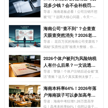
花多少钱？会不会补税罚
款？海南最新注销避坑指
导读：海南老板必看！公司注销不想
被“坑”？这两大核心问题，今天一次
南！
说...
海南公司“查不到”？企查查
天眼查突然消失？2026老板
必看的工商屏蔽避坑与解除
导读： 花百万买的海南公司变废纸？
揭秘“实质性运营”核查大整顿，你
指南！
的...
2026个体户被列为风险纳税
人有什么后果？一文说透原
因与解除办法
导读：警惕！个体户注销后还会被“复
活”查账？这几个真实案例太惨了。
最...
海南本科率64%！2026年落
户海南孩子可以参加高考
吗？答案来了！
导读：海南中考狂增1.26万普高学
位！高考本科率64%！但想让孩子来