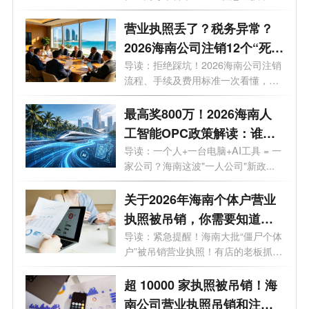
海南高考...
营业执照丢了？税务异常？
2026海南公司注销12个“死
结”一次性解开，海南老板速
导读：拒绝踩坑！2026海南公司注销
流程、手续及费用标准一次看懂，少
藏！
走弯...
最高奖800万！2026海南人
工智能OPC政策解读：谁可
以拿、能拿多少、怎么落
导读：一个人+一台电脑+AI工具 = 一
家公司？海南这波"一人公司"新政...
地？一文了解！
关于2026年海南个体户营业
执照被吊销，你需要知道的
10大问题
导读：紧急提醒！海南大批“僵尸个体
户”被吊销营业执照！有店的老板抓
紧...
超 10000 家执照被吊销！海
南公司营业执照吊销和注销