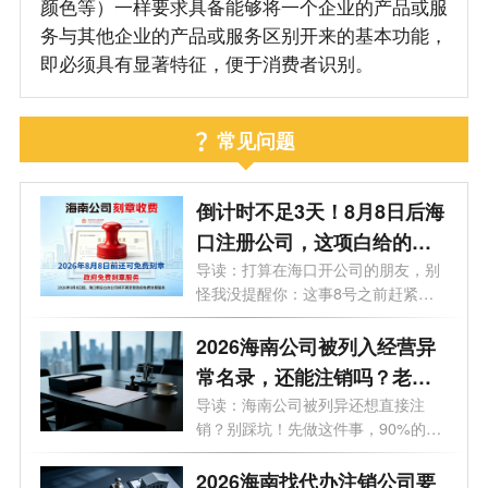
颜色等）一样要求具备能够将一个企业的产品或服
务与其他企业的产品或服务区别开来的基本功能，
即必须具有显著特征，便于消费者识别。
常见问题
倒计时不足3天！8月8日后海
口注册公司，这项白给的福
利永远没了
导读：打算在海口开公司的朋友，别
怪我没提醒你：这事8号之前赶紧
办！倒...
2026海南公司被列入经营异
常名录，还能注销吗？老板
必看的自救指南！
导读：海南公司被列异还想直接注
销？别踩坑！先做这件事，90%的老
板都不知...
2026海南找代办注销公司要