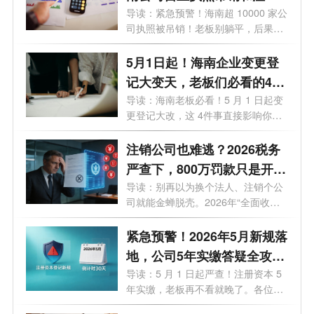
一样吗？企业被吊销后应该
导读：紧急预警！海南超 10000 家公
司执照被吊销！老板别躺平，后果直
怎么处理？看这篇就够了！
接影...
5月1日起！海南企业变更登
记大变天，老板们必看的4个
关键影响
导读：海南老板必看！5 月 1 日起变
更登记大改，这 4件事直接影响你的
钱袋...
注销公司也难逃？2026税务
严查下，800万罚款只是开
始！老板们的最后自救指南
导读：别再以为换个法人、注销个公
司就能金蝉脱壳。2026年“全面收割
期”...
紧急预警！2026年5月新规落
地，公司5年实缴答疑全攻
略，老板必看避坑
导读：5 月 1 日起严查！注册资本 5
年实缴，老板再不看就晚了。各位老
板、...