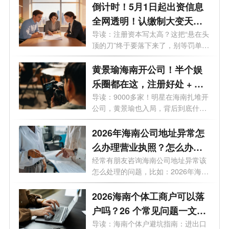
倒计时！5月1日起出资信息
全网透明！认缴制大变天，
这3条“逃债路”全被封死！
导读：注册资本写太高？这把“悬在头
顶的刀”终于要落下来了，别等罚单
才...
黄景瑜海南开公司！半个娱
乐圈都在这，注册好处 + 费
用一次说清
导读：9000多家！明星在海南扎堆开
公司，黄景瑜也入局，背后到底什么
信号...
2026年海南公司地址异常怎
么办理营业执照？怎么办理
变更业务？
经常有朋友咨询海南公司地址异常该
怎么处理的问题，比如：2026年海南
公司...
2026海南个体工商户可以落
户吗？26 个常见问题一文读
懂
导读：海南个体户避坑指南：进出口