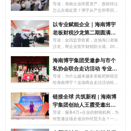
进海南产交所
导读：海南企业闲置资产、股权转让
怎么合规处置？博宇从产交所带回实
操指...
以专业赋能企业｜海南博宇
老板财税沙龙第二期圆满落
幕
导读：金四监管收紧，这场海口老板
沙龙，帮企业筑牢财税防火墙。2026
年6月...
海南博宇集团受邀参与市个
私协会联合走访活动 专业赋
能企业老板财务思维升级
导读：为什么越来越多老板把财税交
给海南博宇？这场商会走访活动给出
了答...
链接全球 共筑新程 | 海南博
宇集团创始人王霞受邀出席
海南省对外经济发展促进会
导读：服务6万+企业的财税机构，为
何受邀这场全省涉外经贸大会？一篇
换届盛典
文章...