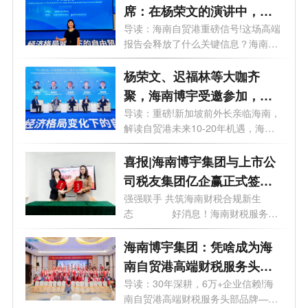
席：在杨荣文的演讲中，读
懂自贸港下一步
导读：海南自贸港重磅信号!这场高端
报告会释放了什么关键信息？海南博
宇...
杨荣文、迟福林等大咖齐
聚，海南博宇受邀参加，这
场会议讲了啥？
导读：重磅!新加坡前外长亲临海南，
解读自贸港未来10-20年机遇，海南
博宇紧...
喜报|海南博宇集团与上市公
司税友集团亿企赢正式签约
合作
强强联手 共筑海南财税合规新生
态 好消息！海南财税服务领
域迎来...
海南博宇集团：凭啥成为海
南自贸港高端财税服务头部
品牌？
导读：30年深耕，6万+企业信赖!海
南自贸港高端财税服务头部品牌——