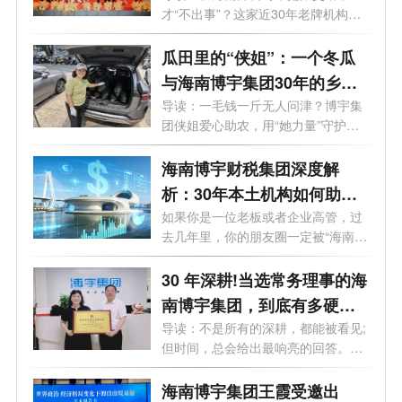
才“不出事”？这家近30年老牌机构给
心选择
出了...
瓜田里的“侠姐”：一个冬瓜
与海南博宇集团30年的乡土
守望
导读：一毛钱一斤无人问津？博宇集
团侠姐爱心助农，用“她力量”守护海
南...
海南博宇财税集团深度解
析：30年本土机构如何助企
业落地自贸港？
如果你是一位老板或者企业高管，过
去几年里，你的朋友圈一定被“海南自
贸...
30 年深耕!当选常务理事的海
南博宇集团，到底有多硬
核？
导读：不是所有的深耕，都能被看见;
但时间，总会给出最响亮的回答。海
南...
海南博宇集团王霞受邀出