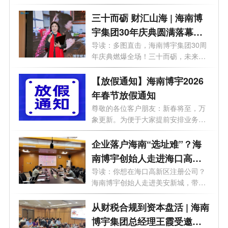
博宇集...
三十而砺 财汇山海 | 海南博
宇集团30年庆典圆满落幕，
精彩不容错过
导读：多图直击，海南博宇集团30周
年庆典燃爆全场！三十而砺，未来可
期！...
【放假通知】海南博宇2026
年春节放假通知
尊敬的各位客户朋友：新春将至，万
象更新。为便于大家提前安排业务事
宜，...
企业落户海南“选址难”？海
南博宇创始人走进海口高新
区美安新城，为您精准匹配
导读：你想在海口高新区注册公司？
海南博宇创始人走进美安新城，带回
园区政策！
一手...
从财税合规到资本盘活 | 海南
博宇集团总经理王霞受邀走