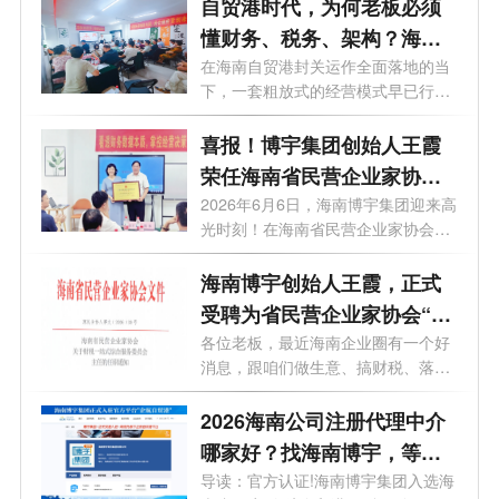
自贸港时代，为何老板必须
懂财务、税务、架构？海南
博宇集团这场沙龙给出答案
在海南自贸港封关运作全面落地的当
下，一套粗放式的经营模式早已行不
通。...
喜报！博宇集团创始人王霞
荣任海南省民营企业家协会
副会长、财税一站式综合服
2026年6月6日，海南博宇集团迎来高
光时刻！在海南省民营企业家协会举
务委员会主任
行的授...
海南博宇创始人王霞，正式
受聘为省民营企业家协会“财
税一站式服务委员会”主任
各位老板，最近海南企业圈有一个好
消息，跟咱们做生意、搞财税、落地
自贸...
2026海南公司注册代理中介
哪家好？找海南博宇，等于
上了"官方保险"
导读：官方认证!海南博宇集团入选海