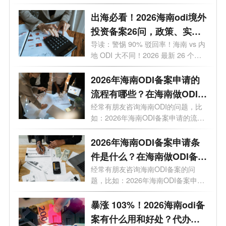
备案如何办...
出海必看！2026海南odi境外
投资备案26问，政策、实
操、避坑全覆盖
导读：警惕 90% 驳回率！海南 vs 内
地 ODI 大不同！2026 最新 26 个高
频问题，专...
2026年海南ODI备案申请的
流程有哪些？在海南做ODI备
案通过几率高吗？
经常有朋友咨询海南ODI的问题，比
如：2026年海南ODI备案申请的流程
有哪些？...
2026年海南ODI备案申请条
件是什么？在海南做ODI备案
有什么好处?
经常有朋友咨询海南ODI备案的问
题，比如：2026年海南ODI备案申请
条件是什么...
暴涨 103%！2026海南odi备
案有什么用和好处？代办选