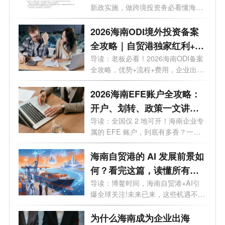
新政实施，做跨境投资务必看懂海南
南？
政策...
2026海南ODI境外投资备案
全攻略｜自贸港独家红利+流
程+费用+靠谱机构
导读：老板必看！2026海南ODI备案
全攻略，优势+流程+费用，企业出海
看这一篇...
2026海南EFE账户全攻略：
开户、划转、政策一文讲
透，外贸老板必看
导读：全国仅 2 地可开！海南企业专
属的 EFE 账户，到底有多香？一文
讲透。...
海南自贸港的 AI 发展前景如
何？看完这篇，读懂所有机
遇
导读：博鳌时间，海南自贸港+AI引
爆全球关注!未来已来，这些机遇不容
错过...
为什么海南成为企业出海