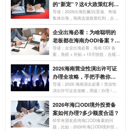
的“新宠”？这4大政策红利
90%老板不知道
导读：2026出海狂飙!比亚迪、奇瑞
集体出海，海南这波政策红利，企业
老板再...
企业出海必看：为啥聪明的
老板都在海南办ODI备案？这
5大红利太香
导读：企业出海必看，海南 ODI 备
案，免税 + 补贴 + 15天快批，合规出
海一步...
2026海南营业性演出许可证
办理全攻略，手把手教你避
开90%的坑！
导读：2026 海南演出必看！营业性
演出许可证全攻略，用途 / 办理 / 地
点 / 流...
2026年海口ODI境外投资备
案如何办理?多少额度合适？
经常有朋友咨询海口ODI备案的问
题，比如：2026年海口ODI境外投资