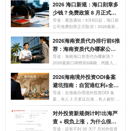
2026 海口新规：海口刻章多
少钱？免费政策 8 月正式取
消
导读：紧急通知！8月8日起，海口新
公司免费刻章正式取消！2026最新政
策，海...
2026海南资质代办排行前6推
荐：海南资质代办哪家公司
好？
导读：海南海口资质代办哪家强？
2026最新口碑榜前6揭晓，闭眼入。
你想在海...
2026海南境外投资ODI备案
避坑指南：自贸港红利+全流
程实操，28个问题一次讲透
导读：在海南办理境外投资ODI 备
案，有人 3 天拿证出海，有人被拒 5
次？28 ...
对外投资新规倒计时!出海严
查 + 税负上涨，为什么很多
老板都把 ODI备案落在海
导读：还有不到 30 天!7 月对外投资