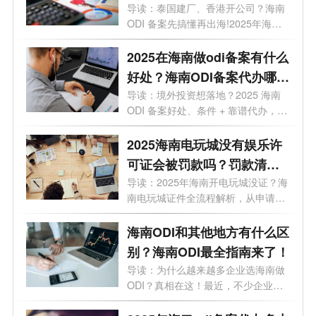
哪家？一文讲透
导读：泰国建厂、香港开公司？海南
ODI 备案先搞懂再出海!2025年海南
企业境外...
2025在海南做odi备案有什么
好处？海南ODI备案代办哪家
靠谱？一文了解
导读：境外投资想落地？2025 海南
ODI 备案好处、条件 + 靠谱代办，全
给你整...
2025海南电玩城没有娱乐许
可证会被罚款吗？罚款清单
+避坑指南
导读：2025年海南开电玩城没证？海
南电玩城证件全流程解析，从申请到
拿证...
海南ODI和其他地方有什么区
别？海南ODI最全指南来了！
导读：为什么越来越多企业选海南做
ODI？真相在这！最近，不少企业老
板正在...