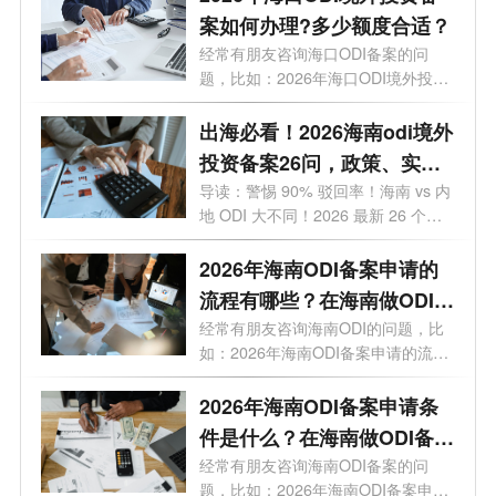
案如何办理?多少额度合适？
经常有朋友咨询海口ODI备案的问
题，比如：2026年海口ODI境外投资
备案如何办...
出海必看！2026海南odi境外
投资备案26问，政策、实
操、避坑全覆盖
导读：警惕 90% 驳回率！海南 vs 内
地 ODI 大不同！2026 最新 26 个高
频问题，专...
2026年海南ODI备案申请的
流程有哪些？在海南做ODI备
案通过几率高吗？
经常有朋友咨询海南ODI的问题，比
如：2026年海南ODI备案申请的流程
有哪些？...
2026年海南ODI备案申请条
件是什么？在海南做ODI备案
有什么好处?
经常有朋友咨询海南ODI备案的问
题，比如：2026年海南ODI备案申请