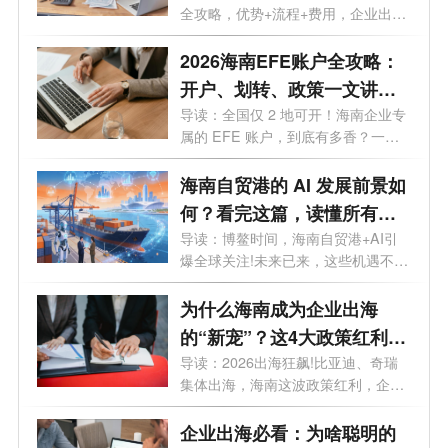
全攻略，优势+流程+费用，企业出海
看这一篇...
2026海南EFE账户全攻略：
开户、划转、政策一文讲
透，外贸老板必看
导读：全国仅 2 地可开！海南企业专
属的 EFE 账户，到底有多香？一文
讲透。...
海南自贸港的 AI 发展前景如
何？看完这篇，读懂所有机
遇
导读：博鳌时间，海南自贸港+AI引
爆全球关注!未来已来，这些机遇不容
错过...
为什么海南成为企业出海
的“新宠”？这4大政策红利
90%老板不知道
导读：2026出海狂飙!比亚迪、奇瑞
集体出海，海南这波政策红利，企业
老板再...
企业出海必看：为啥聪明的