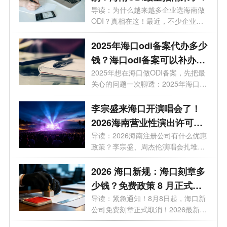
导读：为什么越来越多企业选海南做
ODI？真相在这！最近，不少企业老
板正在...
2025年海口odi备案代办多少
钱？海口odi备案可以补办
吗？
2025年想在海口做ODI备案，先把最
关心的问题一次聊透：2025年海口
odi备案对企...
李宗盛来海口开演唱会了！
2026海南营业性演出许可证
怎么办理？一文看懂海南演
导读：2026海南注册公司有什么优惠
政策？李宗盛、周杰伦演唱会扎堆，
艺补贴申报合规全流程
揭秘...
2026 海口新规：海口刻章多
少钱？免费政策 8 月正式取
消
导读：紧急通知！8月8日起，海口新
公司免费刻章正式取消！2026最新政
策，海...