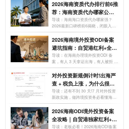
2026海南资质代办排行前6推
荐：海南资质代办哪家公司
好？
导读：海南海口资质代办哪家强？
2026最新口碑榜前6揭晓，闭眼入。
你想在海...
2026海南境外投资ODI备案
避坑指南：自贸港红利+全流
程实操，28个问题一次讲透
导读：在海南办理境外投资ODI 备
案，有人 3 天拿证出海，有人被拒 5
次？28 ...
对外投资新规倒计时!出海严
查 + 税负上涨，为什么很多
老板都把 ODI备案落在海
导读：还有不到 30 天!7 月对外投资
新政实施，做跨境投资务必看懂海南
南？
政策...
2026海南ODI境外投资备案
全攻略｜自贸港独家红利+流
程+费用+靠谱机构
导读：老板必看！2026海南ODI备案