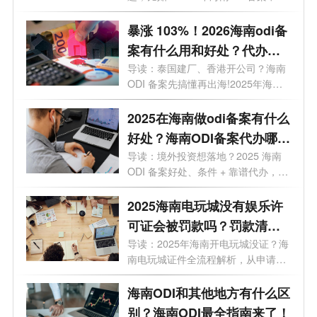
条件是什么...
暴涨 103%！2026海南odi备
案有什么用和好处？代办选
哪家？一文讲透
导读：泰国建厂、香港开公司？海南
ODI 备案先搞懂再出海!2025年海南
企业境外...
2025在海南做odi备案有什么
好处？海南ODI备案代办哪家
靠谱？一文了解
导读：境外投资想落地？2025 海南
ODI 备案好处、条件 + 靠谱代办，全
给你整...
2025海南电玩城没有娱乐许
可证会被罚款吗？罚款清单
+避坑指南
导读：2025年海南开电玩城没证？海
南电玩城证件全流程解析，从申请到
拿证...
海南ODI和其他地方有什么区
别？海南ODI最全指南来了！