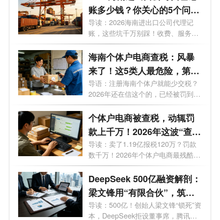
账多少钱？你关心的5个问
题，一文说清！
导读：2026海南进出口公司代理记
账，这些坑千万别踩！收费、服务全
拆解。...
海南个体户电商查税：风暴
来了！这5类人最危险，第3
种你可能正在做
导语：注册海南个体户就能少交税？
2026年还在信这个的，已经被罚到破
产了...
个体户电商被查税，动辄罚
款上千万！2026年这波“查税
风暴”到底有多猛？
导读：卖了1.19亿报税120万？罚款
数千万！2026年个体户电商最残酷的
教训来了...
DeepSeek 500亿融资解剖：
梁文锋用“有限合伙”，筑起
一道资本防火墙
导读：500亿！创始人梁文锋“锁死”资
本，DeepSeek拒设董事席，腾讯进