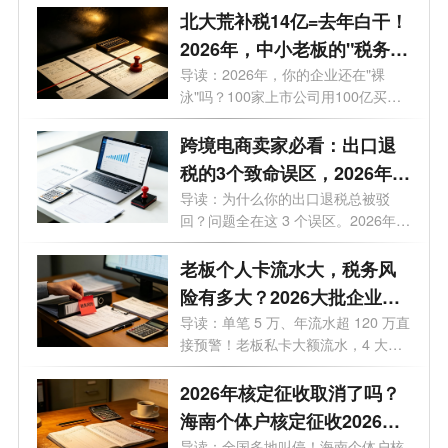
北大荒补税14亿=去年白干！
2026年，中小老板的"税务裸
奔"该结束了
导读：2026年，你的企业还在"裸
泳"吗？100家上市公司用100亿买来
的教...
跨境电商卖家必看：出口退
税的3个致命误区，2026年
90%卖家都踩坑
导读：为什么你的出口退税总被驳
回？问题全在这 3 个误区。2026年跨
境电商...
老板个人卡流水大，税务风
险有多大？2026大批企业被
查，后果远超想象
导读：单笔 5 万、年流水超 120 万直
接预警！老板私卡大额流水，4 大风
险逐...
2026年核定征收取消了吗？
海南个体户核定征收2026年
导读：全国多地叫停！海南个体户核