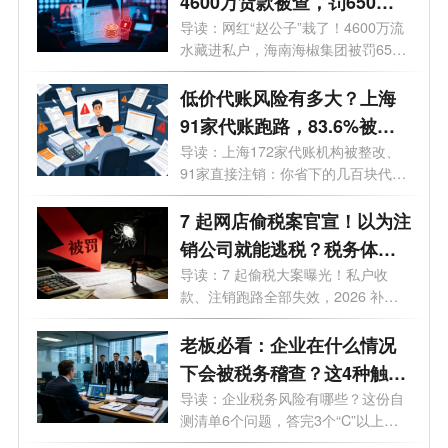
4600万货款被查，罚650
万！私户收款的风险到底有
导读：网红“赵公子”栽了！4600万流
水藏进私户，海南海椒集团被罚650
多大？
万，...
低价代账风险有多大？上海
91家代账跑路，83.6%被查
企业栽在这！
导读：上海172家代账机构被整改、
91家直接注销：你省下的几百块代账
费，正...
7 起网店偷税案官宣！以为注
销公司就能逃税？税务体检
挖出隐藏千万风险
导读：7 起偷税大案曝光！私户收
款、注销跑路全部失效，2026 补税
直接按 13...
老板必看：企业在什么情况
下会被税务稽查？这4种触发
条件，第三条90%的人都中
导读：企业税务风险有哪些？这份自
测清单6个问题，答完3个“C”以上，
了
今晚...