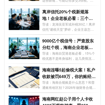
这份新规，可能让你多交3倍税。看
似管...
离岸信托20%个税新规落
地！企业老板必看：三个环
节都要交税，90天窗口期怎
导读：龙湖吴亚军或补税30亿！离岸
信托“避税天堂”梦碎，企业主该怎么
么补？
办...
9000亿个税信号：严查股东
分红个税，海南企业老板别
再靠“侥幸”做账
导读：海南自贸港老板必看，15%个
税优惠不是终身福利，这几类情况全
额补税...
海南连曝5起偷税大案！私户
收款被罚649万，你的账经得
起查吗？海南做财务合规要
导读：海南合规账是什么意思？和普
通账有啥区别？2026年做财务合规要
多少钱？
多少...
海南网红赵公子用个人卡收