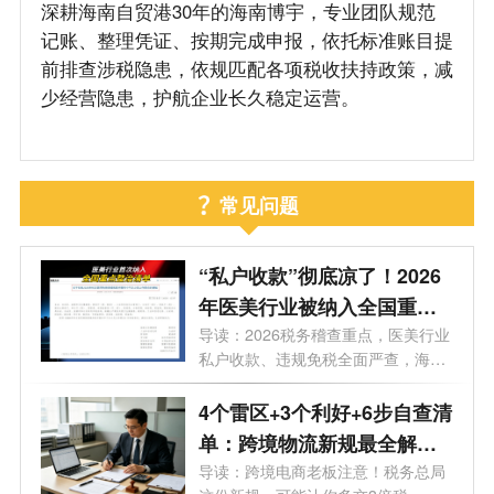
深耕海南自贸港30年的海南博宇，专业团队规范
记账、整理凭证、按期完成申报，依托标准账目提
前排查涉税隐患，依规匹配各项税收扶持政策，减
少经营隐患，护航企业长久稳定运营。
常见问题
“私户收款”彻底凉了！2026
年医美行业被纳入全国重点
整治，840万罚单砸向上市公
导读：2026税务稽查重点，医美行业
私户收款、违规免税全面严查，海南
司，海南老板务必自查这3条
企业...
红线
4个雷区+3个利好+6步自查清
单：跨境物流新规最全解
读，老板必存
导读：跨境电商老板注意！税务总局