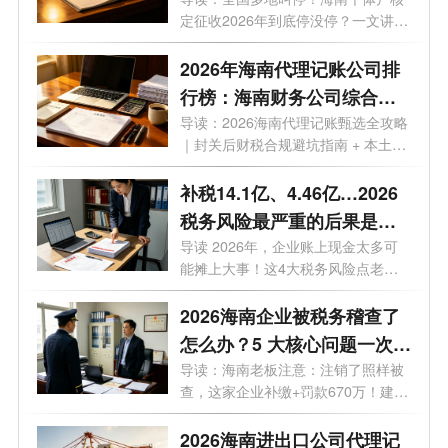
政策+申请流程全揭秘
定征收2026年到底停没停？一文讲
透。最...
2026年海南代理记账公司排
行榜：海南财务公司综合实
力TOP6盘点
导读：2026海南代理记账甄选全攻略
｜封关后财税合规避坑指南 + 本土6
大正规...
补税14.1亿、4.46亿…2026
税务风险最严重的后果是什
么？答案触目惊心
导读 2026年，企业账上现金太多可
能摊上大事！这4大税务风险点老板
必须警惕...
2026海南企业被税务稽查了
怎么办？5 大核心问题一次性
讲透
导读：海南老板注意：注销了照样被
查，这家企业补缴+罚款670万！建议
收藏...
2026海南进出口公司代理记