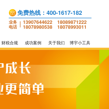
免费热线：400-1617-182
13907644622
18089871222
业务
18078980538
18078993011
电话
财税合规
成功案例
关于我们
博宇小工具