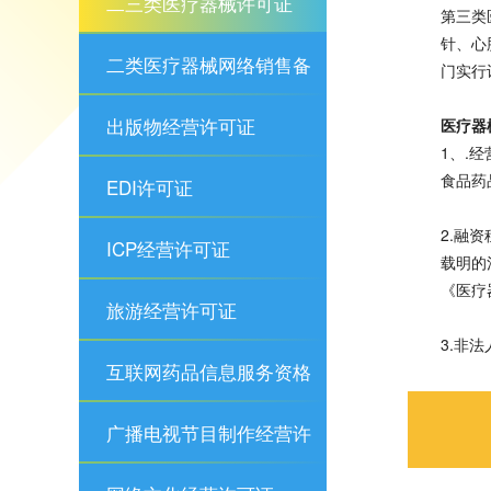
二三类医疗器械许可证
第三类
针、心
二类医疗器械网络销售备
门实行
案
出版物经营许可证
医疗器
1、.
食品药
EDI许可证
2.融
ICP经营许可证
载明的
《医疗
旅游经营许可证
3.非
互联网药品信息服务资格
证
广播电视节目制作经营许