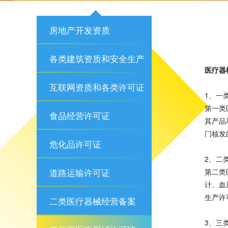
房地产开发资质
各类建筑资质和安全生产
医疗器
许可证
互联网资质和各类许可证
1、一
第一类
食品经营许可证
其产品
门核发
危化品许可证
2、二
道路运输许可证
第二类
计、血
生产许
二类医疗器械经营备案
3、三