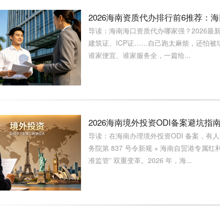
2026海南资质代办排行前6推荐：
导读：海南海口资质代办哪家强？2026最
建筑证、ICP证……自己跑太麻烦，还怕
谁家便宜、谁家服务全，一篇给...
2026海南境外投资ODI备案避坑
导读：在海南办理境外投资ODI 备案，有人 
务院第 837 号令新规 + 海南自贸港专属
准监管” 双重变革。2026 年，海...