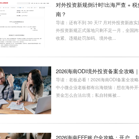
对外投资新规倒计时!出海严查 + 
南？
导读：还有不到 30 天!7 月对外投资新政
外投资新规正式落地只剩不足一月，全国跨
收紧、违规处罚加码、境外收...
2026海南ODI境外投资备案全攻
导读：老板必看！2026海南ODI备案全
中小微企业老板都有出海烦恼：想在海外开
资金怎么合法出境；私自转账被...
2026海南EFE账户全攻略：开户