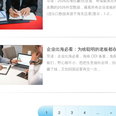
导读：2026出海狂飙!比亚迪、奇瑞集体
友圈的2026外贸数据，藏着所有企业老板的
(进出口数据来源于海关总署)显示，1-2...
企业出海必看：为啥聪明的老板都在
导读：企业出海必看，海南 ODI 备案，免税
板们，野心都不小。想把生意做向全球，但
赚了钱，又怕回国还要再交一次...
1
2
3
4
...
»