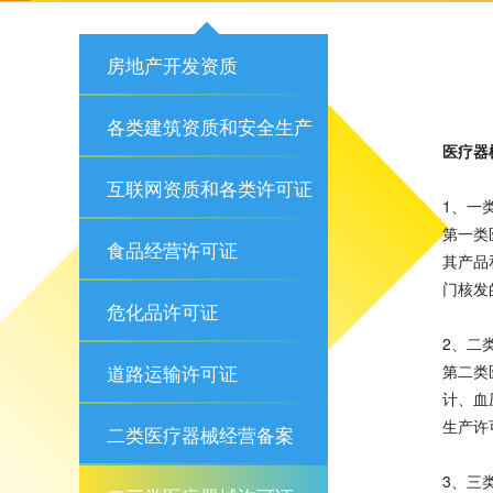
房地产开发资质
各类建筑资质和安全生产
医疗器
许可证
互联网资质和各类许可证
1、一
第一类
食品经营许可证
其产品
门核发
危化品许可证
2、二
道路运输许可证
第二类
计、血
生产许
二类医疗器械经营备案
3、三