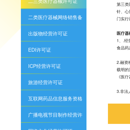
二三类医疗器械许可证
第三类
针、心
二类医疗器械网络销售备
门实行
案
出版物经营许可证
医疗器
1、.
食品药
EDI许可证
2.融
ICP经营许可证
载明的
《医疗
旅游经营许可证
3.非
互联网药品信息服务资格
证
广播电视节目制作经营许