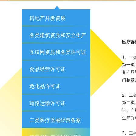
房地产开发资质
各类建筑资质和安全生产
医疗器
许可证
互联网资质和各类许可证
1、一
第一类
食品经营许可证
其产品
门核发
危化品许可证
2、二
道路运输许可证
第二类
计、血
生产许
二类医疗器械经营备案
3、三