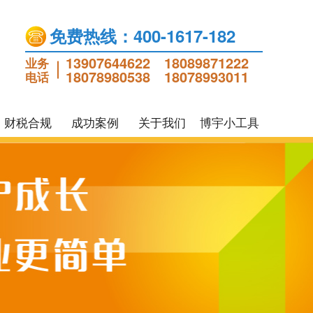
免费热线：400-1617-182
13907644622
18089871222
业务
18078980538
18078993011
电话
财税合规
成功案例
关于我们
博宇小工具