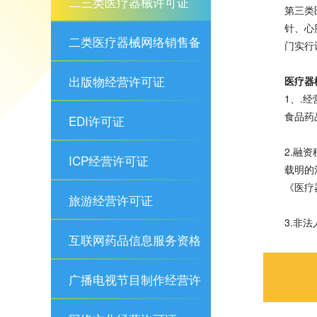
二三类医疗器械许可证
第三类
针、心
二类医疗器械网络销售备
门实行
案
出版物经营许可证
医疗器
1、.
食品药
EDI许可证
2.融
ICP经营许可证
载明的
《医疗
旅游经营许可证
3.非
互联网药品信息服务资格
证
广播电视节目制作经营许