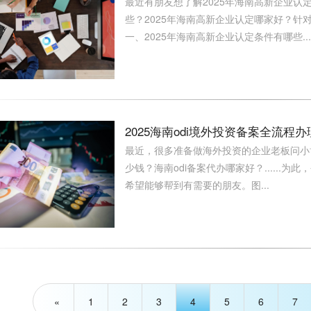
最近有朋友想了解2025年海南高新企业认
些？2025年海南高新企业认定哪家好？针对
一、2025年海南高新企业认定条件有哪些...
2025海南odi境外投资备案全流程
最近，很多准备做海外投资的企业老板问小博
少钱？海南odi备案代办哪家好？......
希望能够帮到有需要的朋友。图...
«
1
2
3
4
5
6
7