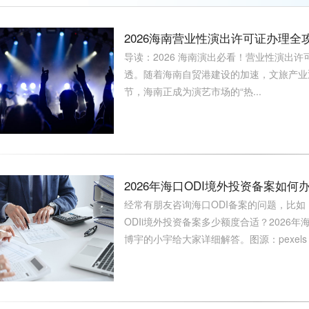
2026海南营业性演出许可证办理全
导读：2026 海南演出必看！营业性演出许可证全
透。随着海南自贸港建设的加速，文旅产业
节，海南正成为演艺市场的“热...
2026年海口ODI境外投资备案如何
经常有朋友咨询海口ODI备案的问题，比如：
ODIi境外投资备案多少额度合适？2026
博宇的小宇给大家详细解答。图源：pexels，