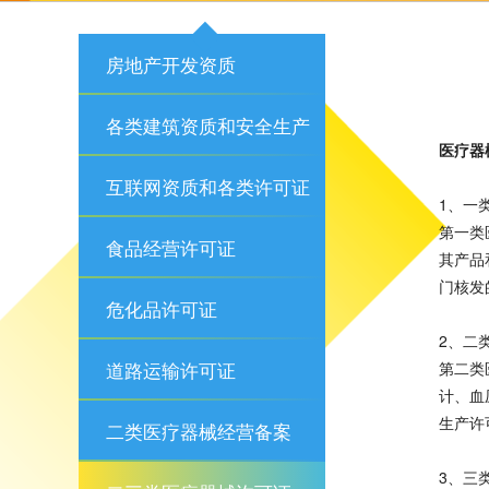
房地产开发资质
各类建筑资质和安全生产
医疗器
许可证
互联网资质和各类许可证
1、一
第一类
食品经营许可证
其产品
门核发
危化品许可证
2、二
道路运输许可证
第二类
计、血
生产许
二类医疗器械经营备案
3、三