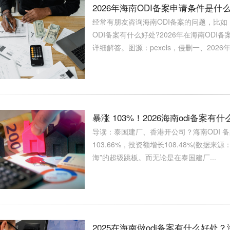
2026年海南ODI备案申请条件是什
经常有朋友咨询海南ODI备案的问题，比如：
ODI备案有什么好处?2026年在海南OD
详细解答。图源：pexels，侵删一、2026年海
暴涨 103%！2026海南odi备
导读：泰国建厂、香港开公司？海南ODI 备
103.66%，投资额增长108.48%(数
海”的超级跳板。而无论是在泰国建厂...
2025在海南做odi备案有什么好处