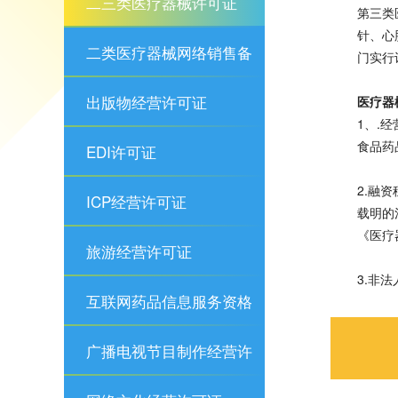
二三类医疗器械许可证
第三类
针、心
二类医疗器械网络销售备
门实行
案
出版物经营许可证
医疗器
1、.
食品药
EDI许可证
2.融
ICP经营许可证
载明的
《医疗
旅游经营许可证
3.非
互联网药品信息服务资格
证
广播电视节目制作经营许