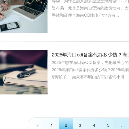
导读：为什么越来越多企业选海南做ODI？
资布局，尤其是海南自贸港的政策动向。大
手续和证件？海南ODI和其他地方有...
2025年海口odi备案代办多少钱？海
2025年想在海口做ODI备案，先把最关心
2025年海口odi备案代办多少钱？2025
明明白白，如果有不明白的可以咨询小博...
«
1
2
3
4
5
...