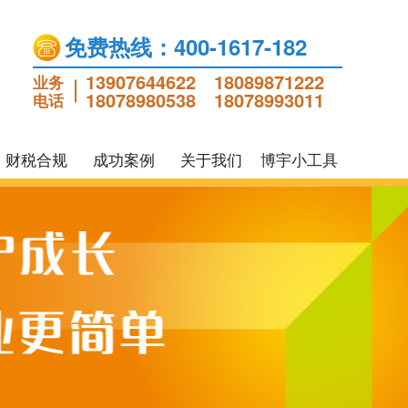
免费热线：400-1617-182
13907644622
18089871222
业务
18078980538
18078993011
电话
财税合规
成功案例
关于我们
博宇小工具