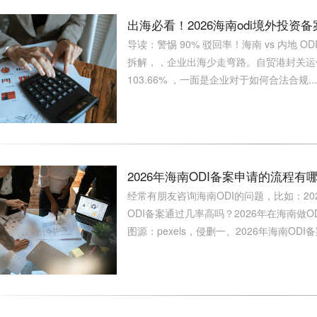
出海必看！2026海南odi境外投资
导读：警惕 90% 驳回率！海南 vs 内地 OD
拆解，，企业出海少走弯路。自贸港封关运
103.66% ，一面是企业对于如何合法合规...
2026年海南ODI备案申请的流程
经常有朋友咨询海南ODI的问题，比如：20
ODI备案通过几率高吗？2026年在海南
图源：pexels，侵删一、2026年海南ODI备