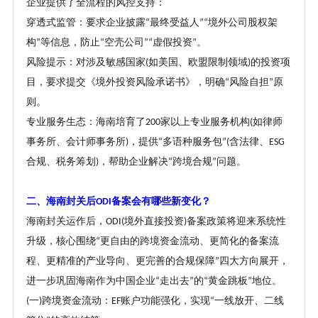
企业提供了全流程的风控支持：
穿透式监管：要求企业披露
最终受益人
境外公司股权架
“
”“
构
等信息，防止
空壳公司
虚假投资
。
”
“
”“
”
风险提示：对涉及敏感国家
如美国、欧盟限制领域
的投资项
(
)
目，要求提交《境外投资风险承诺书》，明确
风险自担
原
“
”
则。
专业服务生态：海南培育了
家以上专业服务机构
如律师
200
(
事务所、会计师事务所
，提供
多语种服务包
含法律、
)
“
”(
ESG
合规、税务筹划
，帮助企业解决
跨境合规
问题。
)
“
”
二、海南封关后
备案会有哪些新变化
？
ODI
海南封关运作后，
境外直接投资
备案政策将迎来系统性
ODI(
)
升级，核心围绕
更自由的跨境资金流动、更简化的备案流
“
程、更精准的产业导向、更完善的合规保障
四大方向展开，
”
进一步巩固海南作为中国企业
走出去
的
黄金跳板
地位。
“
”
“
”
一
跨境资金流动：
账户功能强化，实现
一线放开、二线
(
)
EF
“