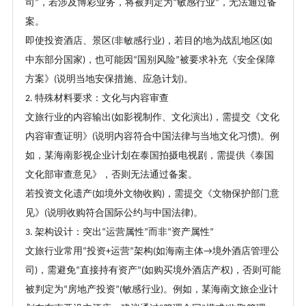
司
，若涉及博彩业务，将被判定为
敏感行业
，无法通过备
”
“
”
案。
即使投资酒店、景区
非敏感行业
，若目的地为战乱地区
如
(
)
(
中东部分国家
，也可能因
国别风险
被要求补充《安全保障
)
“
”
方案》
说明当地安保措施、应急计划
。
(
)
特殊材料要求：文化与内容审查
2.
文旅行业的内容输出
如影视制作、文化演出
，需提交《文化
(
)
内容审查证明》
说明内容符合中国法律与当地文化习惯
。例
(
)
如，某海南影视企业计划在泰国拍摄电视剧，需提供《泰国
文化部审查意见》，否则无法通过备案。
若投资文化遗产
如境外文物收购
，需提交《文物保护部门意
(
)
见》
说明收购符合国际公约与中国法律
。
(
)
架构设计：突出
运营属性
而非
资产属性
3.
“
”
“
”
文旅行业常用
投资
运营
架构
如海南主体
境外酒店管理公
“
+
”
(
→
司
，需避免
直接持有资产
如购买境外酒店产权
，否则可能
)
“
”(
)
被判定为
房地产投资
敏感行业
。例如，某海南文旅企业计
“
”(
)