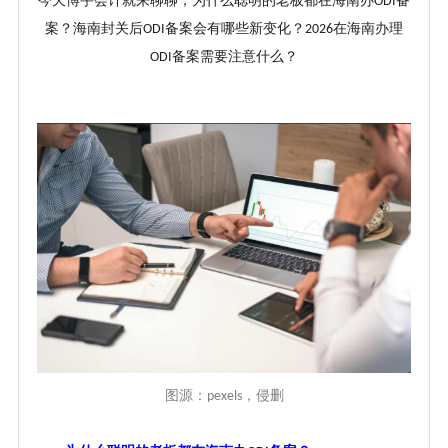
今天博宇会计就来聊聊，为什么聪明的老板都在海南办
备
ODI
案
？
海南封关后
备案会有哪些新变化
？
在海南办理
ODI
2026
备案需要注意什么
？
ODI
图源：
，侵删
pexels