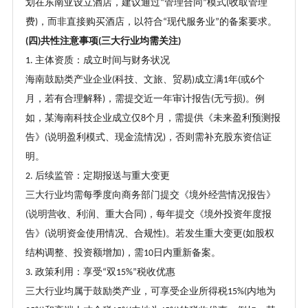
划在东南亚设立酒店，建议通过
管理合同
模式
收取管理
“
”
(
费
，而非直接购买酒店，以符合
现代服务业
的备案要求。
)
“
”
四
共性注意事项
三大行业均需关注
(
)
(
)
主体资质：成立时间与财务状况
1.
海南鼓励类产业企业
科技、文旅、贸易
成立满
年
或
个
(
)
1
(
6
月，若有合理解释
，需提交近一年审计报告
无亏损
。例
)
(
)
如，某海南科技企业成立仅
个月，需提供《未来盈利预测报
8
告》
说明盈利模式、现金流情况
，否则需补充股东资信证
(
)
明。
后续监管：定期报送与重大变更
2.
三大行业均需每季度向商务部门提交《境外经营情况报告》
说明营收、利润、重大合同
，每年提交《境外投资年度报
(
)
告》
说明资金使用情况、合规性
。若发生重大变更
如股权
(
)
(
结构调整、投资额增加
，需
日内重新备案。
)
10
政策利用：享受
双
税收优惠
3.
“
15%”
三大行业均属于鼓励类产业，可享受企业所得税
内地为
15%(