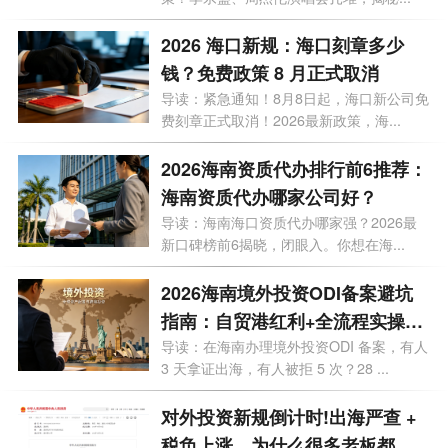
合规全流程
2026 海口新规：海口刻章多少
钱？免费政策 8 月正式取消
导读：紧急通知！8月8日起，海口新公司免
费刻章正式取消！2026最新政策，海...
2026海南资质代办排行前6推荐：
海南资质代办哪家公司好？
导读：海南海口资质代办哪家强？2026最
新口碑榜前6揭晓，闭眼入。你想在海...
2026海南境外投资ODI备案避坑
指南：自贸港红利+全流程实操，
28个问题一次讲透
导读：在海南办理境外投资ODI 备案，有人
3 天拿证出海，有人被拒 5 次？28 ...
对外投资新规倒计时!出海严查 +
税负上涨，为什么很多老板都把