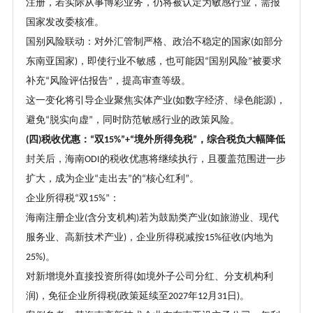
注册，若实际从事博彩业务，仍将被认定为敏感行业，需报
国家发改委核准。
国别风险联动：对外汇管制严格、政治不稳定的国家
如部分
(
东南亚国家
，即使行业不敏感，也可能因
国别风险
被要求
)
“
”
补充
风险评估报告
，提高审查等级。
“
”
这一变化将引导企业聚焦实体产业
如数字经济、绿色能源
，
(
)
避免
脱实向虚
，同时防范敏感行业的政策风险。
“
”
四
税收优惠：
双
境外所得免税
，综合税负大幅降低
(
)
“
15%”+“
”
封关后，海南
的税收优惠将继续执行，且覆盖范围进一步
ODI
扩大，成为企业
走出去
的
核心红利
。
“
”
“
”
企业所得税
双
：
“
15%”
海南注册企业
含分支机构
若为鼓励类产业
如旅游业、现代
(
)
(
服务业、高新技术产业
，企业所得税减按
征收
内地为
)
15%
(
。
25%)
对新增境外直接投资所得
如境外子公司分红、分支机构利
(
润
，免征企业所得税
政策延续至
年
月
日
。
)
(
2027
12
31
)