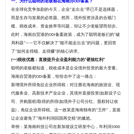
一、为什么聪明的老板都在海南办
备案
？
ODI
在全球化竞争加剧的今天，企业
走出去
早已不是选择题，
“
”
而是生存与发展的必答题。然而，境外投资涉及的合规门
槛、税收成本、资金效率等问题，却让不少老板望而却步。
此时，海南自贸港的
备案政策，成为了聪明老板们的
破
ODI
“
局利器
它不仅解决了
能不能走出去
的问题，更回答
”——
“
”
了
如何走得稳、走得赚
的核心诉求。
“
”
一
税收优惠：直接提升企业盈利能力的
硬核红利
(
)
“
”
聪明的老板都知道，税收成本是企业境外投资的最大变量。
海南自贸港的
备案，恰恰击中了这一痛点：
ODI
新增境外所得免征企业所得税：对注册在海南的旅游业、现
代服务业、高新技术产业企业，其境外直接投资
如新设子公
(
司、并购股权
取得的所得
如境外子公司分红、股权转让收
)
(
益
，免征企业所得税。这一政策是海南独有的
王炸
，直接
)
“
”
让企业避免了
海外利润回国再交税
的尴尬。
“
”
举例：某海南科技公司在新加坡设立研发中心，年利润
1000