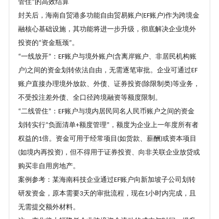
管住
的高效结算
”
封关后，海南自贸港多功能自由贸易账户
账户
作为跨境金
(EF
)
融核心基础设施，其功能将进一步升级，彻底解决企业境外
投资的
资金瓶颈
。
“
”
一线放开
：
账户与境外账户
含离岸账户、非居民机构账
“
”
EF
(
户
之间的资金划转依法自由，无需逐笔审批。企业可通过
)
EF
账户直接办理境外放款、外债、证券投资
除限制类
等业务，
(
)
不受投注差外债、全口径跨境融资等额度限制。
二线管住
：
账户与境内居民同名人民币账户之间的资金
“
”
EF
划转实行
负面清单
额度管理
，额度为企业上一年度所有者
“
+
”
权益的
倍。资金可用于经常项目
如货款、薪酬
或资本项目
1
(
)
如境内再投资
，但不得用于证券投资、向非关联企业放贷或
(
)
购买非自用房地产。
案例参考：某海南科技企业通过
账户向新加坡子公司划转
EF
研发资金，原本需要
天的审批流程，现在
小时内完成，且
3
1
无需提交额外材料。