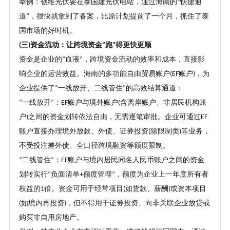
举例：创维光伏要在泰国建光伏电站，通过海南的
快捷通
“
道
，很快就拿到了备案，比原计划提前了一个月，抓住了泰
”
国市场的好时机。
三
资金流动：让跨境资金
跑
得更快更顺
(
)
“
”
资金是企业的
血液
，跨境资金流动的效率和成本，直接影
“
”
响企业的运营效益。海南的多功能自由贸易账户
账户
，为
(EF
)
企业提供了
一线放开、二线管住
的高效结算通道：
“
”
一线放开
：
账户与境外账户
含离岸账户、非居民机构账
“
”
EF
(
户
之间的资金划转依法自由，无需逐笔审批。企业可通过
)
EF
账户直接办理境外放款、外债、证券投资
除限制类
等业务，
(
)
不受投注差外债、全口径跨境融资等额度限制。
二线管住
：
账户与境内居民同名人民币账户之间的资金
“
”
EF
划转实行
负面清单
额度管理
，额度为企业上一年度所有者
“
+
”
权益的
倍。资金可用于经常项目
如货款、薪酬
或资本项目
1
(
)
如境内再投资
，但不得用于证券投资、向非关联企业放贷或
(
)
购买非自用房地产。