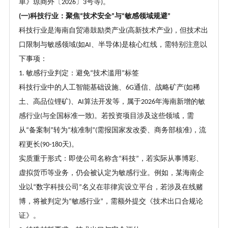
单》琼商外〔
〕
号等
。
2026
3
)
一
科技行业：聚焦
技术安全
与
敏感领域规避
(
)
“
”
“
”
科技行业是海南自贸港鼓励类产业
高新技术产业
，但技术出
(
)
口限制与敏感领域
如
、半导体
是核心红线，需特别注意以
(
AI
)
下事项：
敏感行业判定：避免
技术滥用
标签
1.
“
”
科技行业中的人工智能基础设施、
通信、战略矿产
如稀
6G
(
土、高品位锂矿
、
算法开发等，属于
年海南新增的敏
)
AI
2026
感行业
与全国标准一致
。若投资项目涉及这些领域，需
(
)
从
备案制
转为
核准制
需报国家发改委、商务部核准
，流
“
”
“
”(
)
程更长
天
。
(90-180
)
实质重于形式：即使公司名称含
科技
，若实际从事博彩、
“
”
虚拟货币等业务，仍会被认定为敏感行业。例如，某海南企
业以
数字科技公司
名义在菲律宾设立平台，若涉及在线赌
“
”
博，将被判定为
敏感行业
，需额外提交《技术出口合规论
“
”
证》。