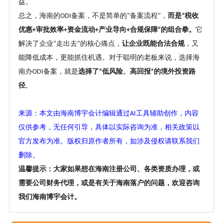
益。
总之，海南的
备案，不是简单的
备案流程
，
而是
税收
ODI
“
”
“
优惠
审批效率
资金流动
产业导向
合规保障
的组合拳。
它
+
+
+
+
”
解决了企业
走出去
的核心痛点
，
让企业既能合法合规
，又
“
”
能降低成本，更能抓住机遇。对于聪明的老板来说，选择海
南办
备案，就是
选择了
低风险、高回报
的境外投资路
ODI
“
”
径
。
来源：本文由海南博宇会计编辑通过
工具辅助创作，内容
AI
仅供参考，无任何引导，具体以实际咨询为准，相关政策以
官方发布为准。版权归原作者所有，如涉及侵权请联系我们
删除。
温馨提示：大家如果想在海南注册公司、各类资质办理，或
需要公司财务代理，或是有关于海南落户的问题，欢迎咨询
我们海南博宇会计。