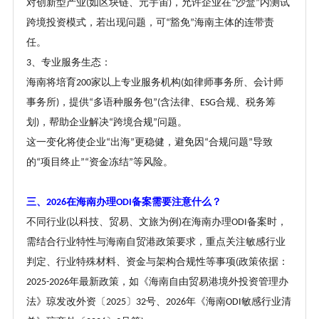
对创新型产业
如区块链、元宇宙
，允许企业在
沙盒
内测试
(
)
“
”
跨境投资模式，若出现问题，可
豁免
海南主体的连带责
“
”
任。
、专业服务生态：
3
海南将培育
家以上专业服务机构
如律师事务所、会计师
200
(
事务所
，提供
多语种服务包
含法律、
合规、税务筹
)
“
”(
ESG
划
，帮助企业解决
跨境合规
问题。
)
“
”
这一变化将使企业
出海
更稳健，避免因
合规问题
导致
“
”
“
”
的
项目终止
资金冻结
等风险。
“
”“
”
三、
在海南办理
备案需要注意什么
？
2026
ODI
不同行业
以科技、贸易、文旅为例
在海南办理
备案时，
(
)
ODI
需结合行业特性与海南自贸港政策要求，重点关注敏感行业
判定、行业特殊材料、资金与架构合规性等事项
政策依据：
(
年最新政策，如《海南自由贸易港境外投资管理办
2025-2026
法》琼发改外资〔
〕
号、
年《海南
敏感行业清
2025
32
2026
ODI