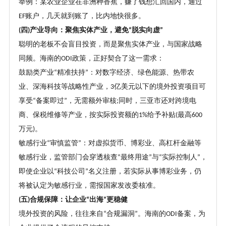
举例：某农业企业在非洲种香蕉，赚了钱想汇回国内，通过
账户，几天就到账了，比内地快很多。
EF
四
产业导向：聚焦实体产业，避免
脱实向虚
(
)
“
”
聪明的老板不会盲目投资，而是聚焦实体产业，与国家战略
同频。海南的
政策，正好契合了这一需求：
ODI
鼓励类产业
精准扶持
：对数字经济、绿色能源、热带农
“
”
业、深海科技等战略性产业，
亿美元以下的境外投资项目可
3
享受
备案即过
，无需额外审核
同时，三亚市还对跨境电
“
”
;
商、保税维修等产业，按实际投资额的
给予补贴
最高
1%
(
600
万元
。
)
敏感行业
审慎监管
：对虚拟货币、博彩业、高杠杆金融等
“
”
敏感行业，监管部门会穿透核查
最终用途
与
实际控制人
，
“
”
“
”
即使企业以
科技公司
名义注册，若实际从事博彩业务，仍
“
”
将被认定为敏感行业，需报国家发改委核准。
五
合规保障：让企业
出海
更稳健
(
)
“
”
境外投资的风险，往往来自
合规漏洞
。海南的
备案，为
“
”
ODI