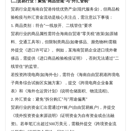
二
贸易行业：聚焦
商品合规
与
外汇管制
(
)
“
”
“
”
贸易行业是海南自贸港传统优势产业
现代服务业
，但商品检
(
)
验检疫与外汇资金流动是核心关注点，需注意以下事项：
商品类别：符合
一线放开、二线管住
要求
1.
“
”
贸易行业的商品属性需符合海南自贸港
零关税
政策
如原辅
“
”
(
料、交通工具等
，但限制类商品
如奢侈品、濒危物种
需额
)
(
)
外提交《进口许可证》。例如，某海南贸易企业进口境外奢
侈品，需提供《进口商品检验检疫证明》，否则无法通过
二
“
线管住
的监管。
”
若投资跨境电商
如海外仓
，需符合《海南自由贸易港跨境电
(
)
子商务综合试验区实施方案》，提交《跨境电商企业备案
表》和《海外仓运营计划》
说明仓储面积、物流流程
。
(
)
外汇资金：避免
拆分购汇
与
用途偏离
2.
“
”
“
”
贸易行业的资金汇出需通过
账户
自由贸易账户
，并提交
FT
(
)
《境外投资资金来源说明》
证明资金为自有资金或合法融
(
资
。若单笔汇出超过
万美元，需额外提交《跨境资金流
)
500