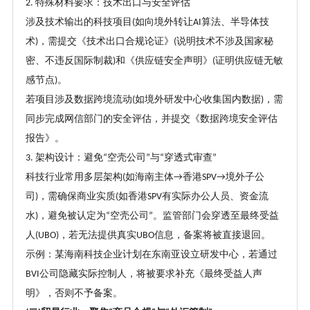
特殊材料要求：技术出口与安全评估
2.
涉及技术输出的科技项目
如向境外转让
算法、半导体技
(
AI
术
，需提交《技术出口合规论证》
说明技术不涉及国家秘
)
(
密、不违反国际制裁
和《供应链安全声明》
证明供应链无敏
)
(
感节点
。
)
若项目涉及数据跨境流动
如境外研发中心收集国内数据
，需
(
)
同步完成网信部门的安全评估，并提交《数据跨境安全评估
报告》。
架构设计：避免
空壳公司
与
穿透式审查
3.
“
”
“
”
科技行业常用多层架构
如海南主体
香港
境外子公
(
→
SPV→
司
，需确保商业实质
如香港
有实际办公人员、资金流
)
(
SPV
水
，避免被认定为
空壳公司
。监管部门会穿透至最终受益
)
“
”
人
，若无法提供真实
信息，备案将被直接退回。
(UBO)
UBO
示例：某海南科技企业计划在东南亚设立研发中心，若通过
公司隐藏实际控制人，将被要求补充《最终受益人声
BVI
明》，否则不予备案。