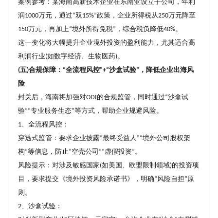
案例参考：某海南高新技术企业在东南亚设立子公司，年利
润
万元，通过
双
政策，企业所得税从
万元降至
1000
“
15%”
250
万元，再加上
境外所得免税
，综合税负降低
。
150
“
”
40%
这一变化将大幅提升企业境外投资的盈利能力，尤其适合高
利润行业
如数字经济、生物医药
。
(
)
五
合规保障：
全流程风控
沙盒试验
，降低企业出海风
(
)
“
”+“
”
险
封关后，海南将加强对
的合规监管，同时通过
沙盒试
ODI
“
验
专业服务生态
等方式，帮助企业规避风险。
”“
”
、全流程风控：
1
穿透式监管：要求企业披露
最终受益人
境外公司股权架
“
”“
构
等信息，防止
空壳公司
虚假投资
。
”
“
”“
”
风险提示：对涉及敏感国家
如美国、欧盟限制领域
的投资项
(
)
目，要求提交《境外投资风险承诺书》，明确
风险自担
原
“
”
则。
、沙盒试验：
2