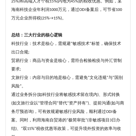
和高端人才个税
内地为
的税收优惠。例如，某
25%)
15%(
45%)
海南科技企业年利润
万元，通过
备案后，可节省
1000
ODI
100
万元企业所得税
。
(25%→15%)
总结：三大行业的核心逻辑
科技行业：技术是核心，需规避
敏感技术
标签，确保技术
“
”
出口合规
;
贸易行业：商品与资金是核心，需符合检验检疫与外汇管制
要求
;
文旅行业：内容与目的地是核心，需避免
文化违规
与
国别
“
”
“
风险
。
”
通过业务拆分
如科技行业将敏感技术留在境内
、形式转换
(
)
如文旅行业以
管理合同
替代
资产持有
、提前沟通
如与商
(
“
”
“
”)
(
务厅预咨询
，可有效规避敏感行业风险，顺利通过
备
)
ODI
案。同时，利用海南自贸港的
极简审批
非敏感项目
日办
“
”(
3
结
、
双
税收优惠等政策，可提升境外投资的效率与收
)
“
15%”