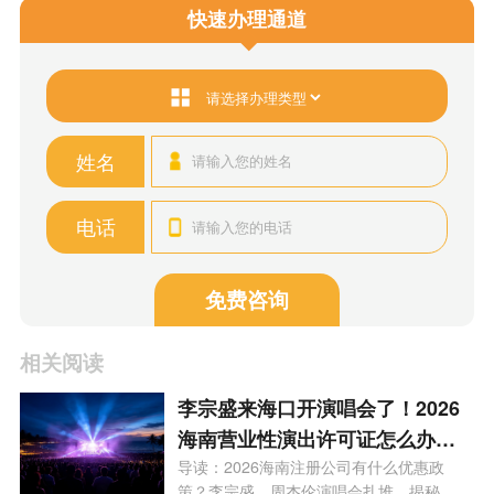
快速办理通道
姓名
电话
免费咨询
相关阅读
李宗盛来海口开演唱会了！2026
海南营业性演出许可证怎么办
理？一文看懂海南演艺补贴申报
导读：2026海南注册公司有什么优惠政
策？李宗盛、周杰伦演唱会扎堆，揭秘...