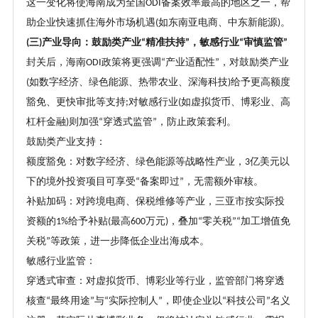
这一变化将使海南成为全国
备案效率最高的地区之一，帮
ODI
助企业快速抓住海外市场机遇
如东南亚电商、中东新能源
。
(
)
三
产业导向：鼓励类产业
精准扶持
，敏感行业
审慎监管
(
)
“
”
“
”
封关后，海南
政策将更强调
产业适配性
，对鼓励类产业
ODI
“
”
如数字经济、绿色能源、热带农业、深海科技
给予更高额度
(
)
豁免、更快审批等支持
对敏感行业
如虚拟货币、博彩业、高
;
(
杠杆金融
则加强
穿透式监管
，防止政策套利。
)
“
”
鼓励类产业支持：
额度豁免：对数字经济、绿色能源等战略性产业，
亿美元以
3
下的境外投资项目可享受
备案即过
，无需额外审核。
“
”
补贴加码：对跨境电商、保税维修等产业，三亚市按实际投
资额的
给予补贴
最高
万元
，叠加
零关税
加工增值免
1%
(
600
)
“
”“
关税
等政策，进一步降低企业出海成本。
”
敏感行业监管：
穿透式审查：对虚拟货币、博彩业等行业，监管部门将穿透
核查
最终用途
与
实际控制人
，即使企业以
科技公司
名义
“
”
“
”
“
”