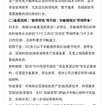
这一变化将大幅降低企业跨境资金流动的成本与时间，提升
资金使用效率，尤其适合跨境电商、数字服务、高端制造等
需要频繁跨境结算的行业。
二
备案流程：
极简审批
再升级，非敏感项目
即报即备
(
)
“
”
“
”
封关后，海南
备案流程将进一步简化，非敏感类项目的审
ODI
批时效将从当前的
个工作日
压缩至
即报即备
个工作
“3-7
”
“
”(3
日内完成
，且材料要求大幅减少。
)
权限下放：
亿美元以下非敏感类项目
如数字经济、热带农
3
(
业、深海科技
由海南省商务厅直接备案，无需上报国家发改
)
委或商务部。
材料精简：取消
可行性研究报告
资金来源证明
等非必要材
“
”“
”
料，仅需提交备案表、营业执照、境外公司注册证明等
项基
5
础材料。
快速通道：对海南自贸港鼓励类产业
如高新技术、跨境服务
(
贸易
的投资项目，实行
容缺受理
即缺少非核心材料可先提
)
“
”(
交，后续补充
，进一步缩短审批时间。
)