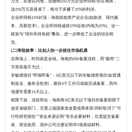
万元，若放在内地，需缴纳
万元企业所得税
但在海南，
250
;
这
万元直接省了，相当于多赚了
的利润。
250
25%
企业所得税
封顶：海南鼓励类产业企业
如旅游、现代服
15%
(
务、高新技术
，企业所得税减按
征收
内地为
。这一
)
15%
(
25%)
政策与
境外所得免税
叠加，进一步降低了企业的综合税
“
”
负。
二
审批效率：比别人快一步抓住市场机遇
(
)
在商场上，时间就是金钱。海南的
备案流程，用
极简
二
ODI
“
”
字形容毫不为过：
非敏感项目
即报即备
：
亿美元以下的非敏感类项目
如普通
“
”
3
(
制造业、服务业投资
，最快
个工作日就能完成备案，而内
)
3
地通常需要
天以上。
15
权限下放，流程简化：海南将
亿美元以下项目的备案权限下
3
放至省级部门，无需上报国家发改委或商务部
同时取消了
可
;
“
行性研究报告
资金来源证明
等非必要材料，仅需提交备案
”“
”
表、营业执照、境外公司注册证明等
项基础材料。
5