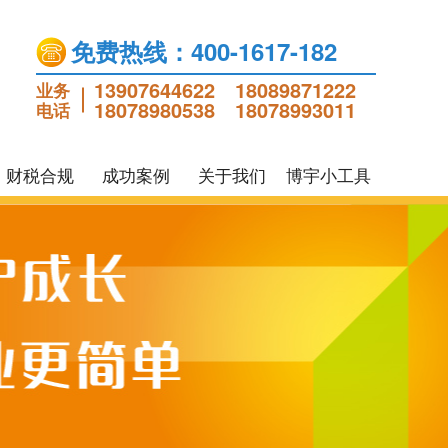
免费热线：400-1617-182
13907644622
18089871222
业务
18078980538
18078993011
电话
财税合规
成功案例
关于我们
博宇小工具