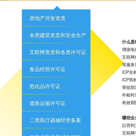
房地产开发资质
各类建筑资质和安全生产
什么是
增值电
许可证
互联网资质和各类许可证
互联网
等服务
食品经营许可证
ICP
ICP
危化品许可证
审批部
年检时
道路运输许可证
有效期
哪些企
二类医疗器械经营备案
以营利
互联网