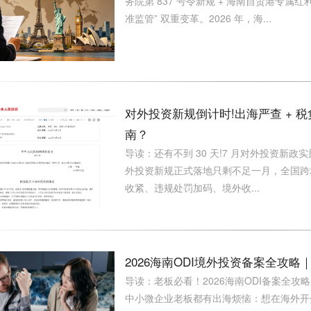
务院第 837 号令新规 + 海南自贸港专属
准监管” 双重变革。2026 年，海...
对外投资新规倒计时!出海严查 + 
南？
导读：还有不到 30 天!7 月对外投资新政
外投资新规正式落地只剩不足一月，全国跨
收紧、违规处罚加码、境外收...
2026海南ODI境外投资备案全攻
导读：老板必看！2026海南ODI备案全
中小微企业老板都有出海烦恼：想在海外开