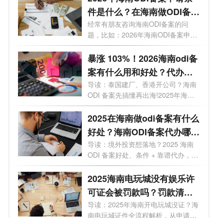
件是什么？在海南做ODI备案
有什么好处?
经常有朋友咨询海南ODI备案的问
题，比如：2026年海南ODI备案申请
条件是什么...
暴涨 103%！2026海南odi备
案有什么用和好处？代办选
哪家？一文讲透
导读：泰国建厂、香港开公司？海南
ODI 备案先搞懂再出海!2025年海南
企业境外...
2025在海南做odi备案有什么
好处？海南ODI备案代办哪家
靠谱？一文了解
导读：境外投资想落地？2025 海南
ODI 备案好处、条件 + 靠谱代办，全
给你整...
2025海南电玩城没有娱乐许
可证会被罚款吗？罚款清单
+避坑指南
导读：2025年海南开电玩城没证？海
南电玩城证件全流程解析，从申请到