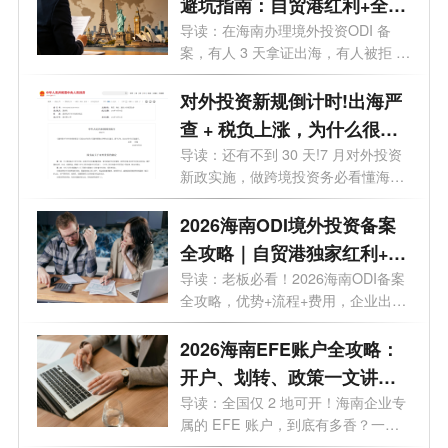
避坑指南：自贸港红利+全流
程实操，28个问题一次讲透
导读：在海南办理境外投资ODI 备
案，有人 3 天拿证出海，有人被拒 5
次？28 ...
对外投资新规倒计时!出海严
查 + 税负上涨，为什么很多
老板都把 ODI备案落在海
导读：还有不到 30 天!7 月对外投资
新政实施，做跨境投资务必看懂海南
南？
政策...
2026海南ODI境外投资备案
全攻略｜自贸港独家红利+流
程+费用+靠谱机构
导读：老板必看！2026海南ODI备案
全攻略，优势+流程+费用，企业出海
看这一篇...
2026海南EFE账户全攻略：
开户、划转、政策一文讲
透，外贸老板必看
导读：全国仅 2 地可开！海南企业专
属的 EFE 账户，到底有多香？一文
讲透。...