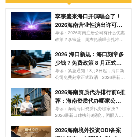
李宗盛来海口开演唱会了！
2026海南营业性演出许可证
怎么办理？一文看懂海南演
导读：2026海南注册公司有什么优惠
政策？李宗盛、周杰伦演唱会扎堆，
艺补贴申报合规全流程
揭秘...
2026 海口新规：海口刻章多
少钱？免费政策 8 月正式取
消
导读：紧急通知！8月8日起，海口新
公司免费刻章正式取消！2026最新政
策，海...
2026海南资质代办排行前6推
荐：海南资质代办哪家公司
好？
导读：海南海口资质代办哪家强？
2026最新口碑榜前6揭晓，闭眼入。
你想在海...
2026海南境外投资ODI备案