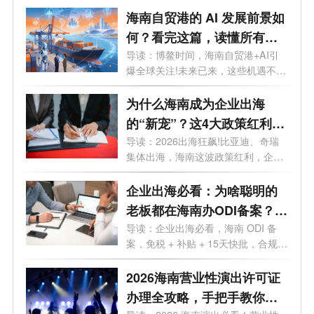
海南自贸港的 AI 发展前景如
何？看完这篇，读懂所有机
遇
导读：博鳌时间，海南自贸港+AI引
爆全球关注!未来已来，这些机遇不容
错过...
为什么海南成为企业出海
的“新宠”？这4大政策红利
90%老板不知道
导读：2026出海狂飙!比亚迪、奇瑞
集体出海，海南这波政策红利，企业
老板再...
企业出海必看：为啥聪明的
老板都在海南办ODI备案？这
5大红利太香
导读：企业出海必看，海南 ODI 备
案，免税 + 补贴 + 15天快批，合规出
海一步...
2026海南营业性演出许可证
办理全攻略，手把手教你避