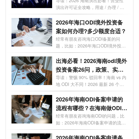
开90%的坑！
导读：2026 海南演出必看！营业性
演出许可证全攻略，用途 / 办理 / 地
点 / 流...
2026年海口ODI境外投资备
案如何办理?多少额度合适？
经常有朋友咨询海口ODI备案的问
题，比如：2026年海口ODI境外投资
备案如何办...
出海必看！2026海南odi境外
投资备案26问，政策、实
操、避坑全覆盖
导读：警惕 90% 驳回率！海南 vs 内
地 ODI 大不同！2026 最新 26 个高
频问题，专...
2026年海南ODI备案申请的
流程有哪些？在海南做ODI备
案通过几率高吗？
经常有朋友咨询海南ODI的问题，比
如：2026年海南ODI备案申请的流程
有哪些？...
2026年海南ODI备案申请条