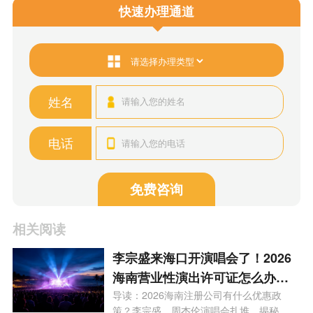
快速办理通道
姓名
电话
免费咨询
相关阅读
李宗盛来海口开演唱会了！2026
海南营业性演出许可证怎么办
理？一文看懂海南演艺补贴申报
导读：2026海南注册公司有什么优惠政
策？李宗盛、周杰伦演唱会扎堆，揭秘...