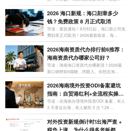
合规全流程
2026 海口新规：海口刻章多少
钱？免费政策 8 月正式取消
导读：紧急通知！8月8日起，海口新公司免
费刻章正式取消！2026最新政策，海...
2026海南资质代办排行前6推荐：
海南资质代办哪家公司好？
导读：海南海口资质代办哪家强？2026最
新口碑榜前6揭晓，闭眼入。你想在海...
2026海南境外投资ODI备案避坑
指南：自贸港红利+全流程实操，
28个问题一次讲透
导读：在海南办理境外投资ODI 备案，有人
3 天拿证出海，有人被拒 5 次？28 ...
对外投资新规倒计时!出海严查 +
税负上涨，为什么很多老板都把