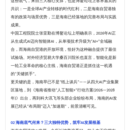
这份底气，来自三大核心支撑，也是博鳌论坛上各界嘉宾的
共识：一是全球
产业转移的时代红利，二是海南自贸港独
AI
有的政策与场景优势，三是海南已经落地的完善布局与实践
成果。
中国工程院院士张亚勤在博鳌论坛上明确表示，
年
正
2026
AI
从生成式
迈向智能体
，从单项技术升级为
全域融
AI
AI
“AI+”
合，而海南自贸港的开放环境，恰好为这种融合提供了最佳
试验场。对外经济贸易大学桑百川院长也直言，智能化是新
一轮工业革命的核心主线，海南自贸港正是抓住这一机遇
的
关键抓手
。
“
”
更关键的是，海南早已不是
纸上谈兵
从四大
产业集聚
“
”——
AI
区落地，到《海南省推动
人工智能
行动方案
“
+”
(2026—2028
年
》出台，再到科大讯飞等头部企业纷纷布局，海南的
发
)
AI
展已经从
布局期
迈入
加速期
，前景清晰可见。
“
”
“
”
海南底气何来
？
三大独特优势，筑牢
发展根基
02
AI