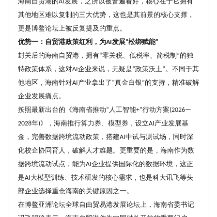
海南自贸港的
发展，之所以被普遍看好，核心在于它拥有
AI
其他地区难以复制的三大优势，这也是其前景的核心支撑，
更是博鳌论坛上被反复提及的重点。
优势一：自贸港政策红利，为
发展
松绑赋能
AI
“
”
封关后的海南自贸港，拥有
零关税、低税率、简税制
的独
“
”
特政策体系，这对
企业来说，无疑是
政策沃土
。不同于其
AI
“
”
他地区，海南针对
产业拿出了
真金白银
的支持，精准破解
AI
“
”
企业发展痛点。
按照最新出台的《海南省推动
人工智能
行动方案
“
+”
(2026—
年
》，海南推行算力券、模型券，设立
产业发展基
2028
)
AI
金，完善数据跨境流动政策，搭建
中试与测试场，同时深
AI
化校企协同育人，破解人才难题。更重要的是，海南作为数
据跨境流动试点，能为
企业提供国际化的数据环境，这正
AI
是
大模型训练、技术研发的核心需求，也是科大讯飞等头
AI
部企业选择重仓海南的关键原因之一。
在博鳌亚洲论坛全球自由贸易港发展论坛上，海南省委书记