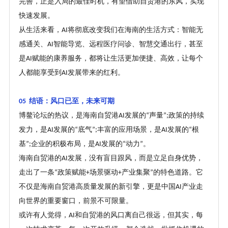
完善，正是入局的最佳时机，有望借助自贸港的东风，实现
快速发展。
从生活来看，
将彻底改变我们在海南的生活方式：智能无
AI
感通关、
智能导览、远程医疗问诊、智慧交通出行，甚至
AI
是
赋能的康养服务，都将让生活更加便捷、高效，让每个
AI
人都能享受到
发展带来的红利。
AI
结语：风口已至，未来可期
05
博鳌论坛的热议，是海南自贸港
发展的
声量
政策的持续
AI
“
”;
发力，是
发展的
底气
丰富的应用场景，是
发展的
根
AI
“
”;
AI
“
基
企业的积极布局，是
发展的
动力
。
”;
AI
“
”
海南自贸港的
发展，没有盲目跟风，而是立足自身优势，
AI
走出了一条
政策赋能
场景驱动
产业集聚
的特色道路。它
“
+
+
”
不仅是海南自贸港高质量发展的新引擎，更是中国
产业走
AI
向世界的重要窗口，前景不可限量。
或许有人觉得，
和自贸港的风口离自己很远，但其实，每
AI