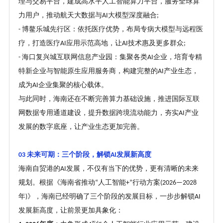
理与交易平台，建成高水平人工智能算力平台，服务全球算
力用户，推动航天大数据与
大模型深度融合
AI
;
博鳌乐城先行区：依托医疗优势，布局专病大模型与远程医
-
疗，打造医疗
应用示范高地，让
技术惠及更多群众
AI
AI
;
海口复兴城互联网信息产业园：集聚各类
企业，培育专精
-
AI
特新企业与智能原生应用服务商，构建完整的
产业生态，
AI
成为
企业集聚的核心载体。
AI
与此同时，海南还在不断完善算力基础设施，推进国际互联
网数据专用通道建设，提升数据跨境流动能力，夯实
产业
AI
发展的数字底座，让产业生态更加完善。
未来可期：三个阶段，解锁
发展新高度
03
AI
海南自贸港的
发展，不仅有当下的优势，更有清晰的未来
AI
规划。根据《海南省推动
人工智能
行动方案
“
+”
(2026—2028
年
》，海南已经明确了三个阶段的发展目标，一步步解锁
)
AI
发展新高度，让前景更加具象化：