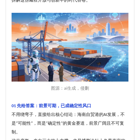
拆解这份藏在开放与创新中的时代答卷。
图源：
生成
，侵删
ai
先给答案：前景可期，已成确定性风口
01
不用绕弯子，直接给出核心结论：海南自贸港的
发展，不
AI
是
可能性
，而是
确定性
的黄金赛道，前景广阔且不可复
“
”
“
”
制。