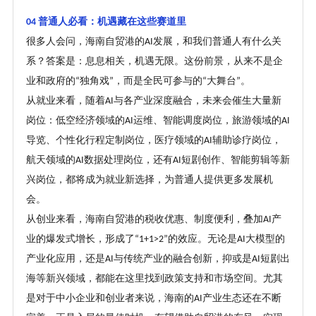
普通人必看：机遇藏在这些赛道里
04
很多人会问，海南自贸港的
发展，和我们普通人有什么关
AI
系
？
答案是：息息相关，机遇无限。这份前景，从来不是企
业和政府的
独角戏
，而是全民可参与的
大舞台
。
“
”
“
”
从就业来看，随着
与各产业深度融合，未来会催生大量新
AI
岗位：低空经济领域的
运维、智能调度岗位，旅游领域的
AI
AI
导览、个性化行程定制岗位，医疗领域的
辅助诊疗岗位，
AI
航天领域的
数据处理岗位，还有
短剧创作、智能剪辑等新
AI
AI
兴岗位，都将成为就业新选择，为普通人提供更多发展机
会。
从创业来看，海南自贸港的税收优惠、制度便利，叠加
产
AI
业的爆发式增长，形成了
的效应。无论是
大模型的
“1+1>2”
AI
产业化应用，还是
与传统产业的融合创新，抑或是
短剧出
AI
AI
海等新兴领域，都能在这里找到政策支持和市场空间。尤其
是对于中小企业和创业者来说，海南的
产业生态还在不断
AI