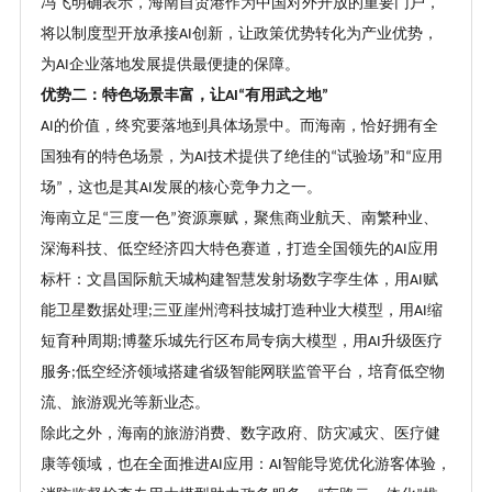
冯飞明确表示，海南自贸港作为中国对外开放的重要门户，
将以制度型开放承接
创新，让政策优势转化为产业优势，
AI
为
企业落地发展提供最便捷的保障。
AI
优势二：特色场景丰富，让
有用武之地
AI“
”
的价值，终究要落地到具体场景中。而海南，恰好拥有全
AI
国独有的特色场景，为
技术提供了绝佳的
试验场
和
应用
AI
“
”
“
场
，这也是其
发展的核心竞争力之一。
”
AI
海南立足
三度一色
资源禀赋，聚焦商业航天、南繁种业、
“
”
深海科技、低空经济四大特色赛道，打造全国领先的
应用
AI
标杆：文昌国际航天城构建智慧发射场数字孪生体，用
赋
AI
能卫星数据处理
三亚崖州湾科技城打造种业大模型，用
缩
;
AI
短育种周期
博鳌乐城先行区布局专病大模型，用
升级医疗
;
AI
服务
低空经济领域搭建省级智能网联监管平台，培育低空物
;
流、旅游观光等新业态。
除此之外，海南的旅游消费、数字政府、防灾减灾、医疗健
康等领域，也在全面推进
应用：
智能导览优化游客体验，
AI
AI