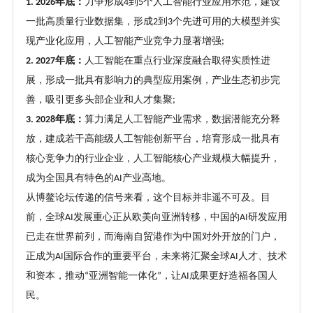
年底：
力争形成
到
个人工智能行业应用示范，建设
1. 2026
4
5
一批高质量行业数据集，形成
到
个先进可用的大模型并实
2
3
现产业化应用，人工智能产业竞争力显著增强
;
年底：
人工智能在重点行业深度融合取得实质性进
2. 2027
展，形成一批具有影响力的典型应用案例，产业生态初步完
善，吸引更多头部企业和人才集聚
;
年底：
算力满足人工智能产业需求，数据潜能充分释
3. 2028
放，建成若干高能级人工智能创新平台，培育形成一批具有
核心竞争力的行业企业，人工智能核心产业规模大幅提升，
成为全国具有特色的
产业高地。
AI
从博鳌论坛传递的信号来看，这个目标并非遥不可及。目
前，全球
发展重心正从欧美向亚洲转移，中国的
研发应用
AI
AI
已走在世界前列，而海南自贸港作为中国对外开放的门户，
正成为
国际合作的重要平台，未来将汇聚全球
人才、技术
AI
AI
和资本，推动
亚洲智能一体化
，让
成果更好造福各国人
“
”
AI
民。