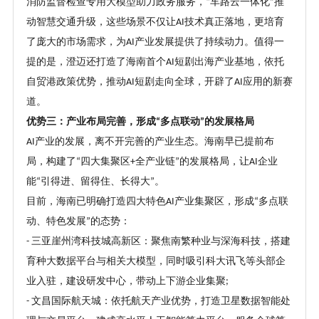
消防监督检查专用大模型助力政务服务，
车路云一体化
推
“
”
动智慧交通升级，这些场景不仅让
技术真正落地，更培育
AI
了庞大的市场需求，为
产业发展提供了持续动力。值得一
AI
提的是，澄迈还打造了海南首个
短剧出海产业基地，依托
AI
自贸港政策优势，推动
短剧走向全球，开辟了
应用的新赛
AI
AI
道。
优势三：产业布局完善，形成
多点联动
的发展格局
“
”
产业的发展，离不开完善的产业生态。海南早已提前布
AI
局，构建了
四大集聚区
全产业链
的发展格局，让
企业
“
+
”
AI
能
引得进、留得住、长得大
。
“
”
目前，海南已明确打造四大特色
产业集聚区，形成
多点联
AI
“
动、特色发展
的态势：
”
三亚崖州湾科技城高新区：聚焦南繁种业与深海科技，搭建
-
育种大数据平台与相关大模型，同时吸引科大讯飞等头部企
业入驻，建设研发中心，带动上下游企业集聚
;
文昌国际航天城：依托航天产业优势，打造卫星数据智能处
-