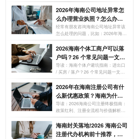
信号...
2026年海南公司地址异常怎
么办理营业执照？怎么办理
变更业务？
经常有朋友咨询海南公司地址异常该
怎么处理的问题，比如：2026年海南
公司...
2026海南个体工商户可以落
户吗？26 个常见问题一文读
懂
导读：海南个体户避坑指南：进出口
/ 买房 / 落户？26 个常见问题一文读
懂最...
2026年在海南注册公司有什
么新优惠政策？海南为什么
是块宝地？
导读：2026海南公司注册终极指南：
政策红利、注册全流程与价值解析。
2026年...
海南封关落地!2026 海南公司
注册代办机构前十推荐，海