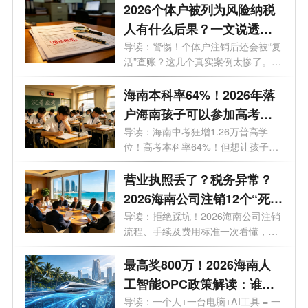
2026个体户被列为风险纳税
人有什么后果？一文说透原
因与解除办法
导读：警惕！个体户注销后还会被“复
活”查账？这几个真实案例太惨了。
最...
海南本科率64%！2026年落
户海南孩子可以参加高考
吗？答案来了！
导读：海南中考狂增1.26万普高学
位！高考本科率64%！但想让孩子来
海南高考...
营业执照丢了？税务异常？
2026海南公司注销12个“死
结”一次性解开，海南老板速
导读：拒绝踩坑！2026海南公司注销
流程、手续及费用标准一次看懂，少
藏！
走弯...
最高奖800万！2026海南人
工智能OPC政策解读：谁可
以拿、能拿多少、怎么落
导读：一个人+一台电脑+AI工具 = 一