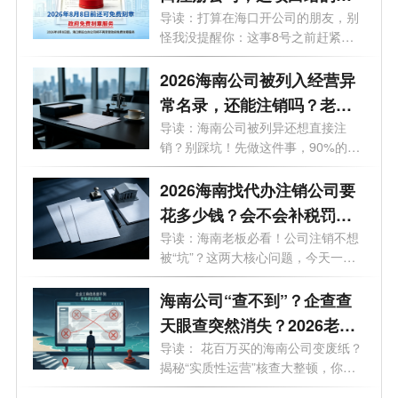
利永远没了
导读：打算在海口开公司的朋友，别
怪我没提醒你：这事8号之前赶紧
办！倒...
2026海南公司被列入经营异
常名录，还能注销吗？老板
必看的自救指南！
导读：海南公司被列异还想直接注
销？别踩坑！先做这件事，90%的老
板都不知...
2026海南找代办注销公司要
花多少钱？会不会补税罚
款？海南最新注销避坑指
导读：海南老板必看！公司注销不想
被“坑”？这两大核心问题，今天一次
南！
说...
海南公司“查不到”？企查查
天眼查突然消失？2026老板
必看的工商屏蔽避坑与解除
导读： 花百万买的海南公司变废纸？
揭秘“实质性运营”核查大整顿，你
指南！
的...