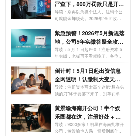
严查下，800万罚款只是开
始！老板们的最后自救指南
导读：别再以为换个法人、注销个公
司就能金蝉脱壳。2026年“全面收割
期”...
紧急预警！2026年5月新规落
地，公司5年实缴答疑全攻
略，老板必看避坑
导读：5 月 1 日起严查！注册资本 5
年实缴，老板再不看就晚了。各位老
板、...
倒计时！5月1日起出资信息
全网透明！认缴制大变天，
这3条“逃债路”全被封死！
导读：注册资本写太高？这把“悬在头
顶的刀”终于要落下来了，别等罚单
才...
黄景瑜海南开公司！半个娱
乐圈都在这，注册好处 + 费
用一次说清
导读：9000多家！明星在海南扎堆开
公司，黄景瑜也入局，背后到底什么