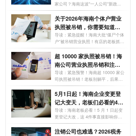
家公司？海南这波"一人公司"新政...
地？一文了解！
关于2026年海南个体户营业
执照被吊销，你需要知道的
10大问题
导读：紧急提醒！海南大批“僵尸个体
户”被吊销营业执照！有店的老板抓
紧...
超 10000 家执照被吊销！海
南公司营业执照吊销和注销
一样吗？企业被吊销后应该
导读：紧急预警！海南超 10000 家公
司执照被吊销！老板别躺平，后果直
怎么处理？看这篇就够了！
接影...
5月1日起！海南企业变更登
记大变天，老板们必看的4个
关键影响
导读：海南老板必看！5 月 1 日起变
更登记大改，这 4件事直接影响你的
钱袋...
注销公司也难逃？2026税务