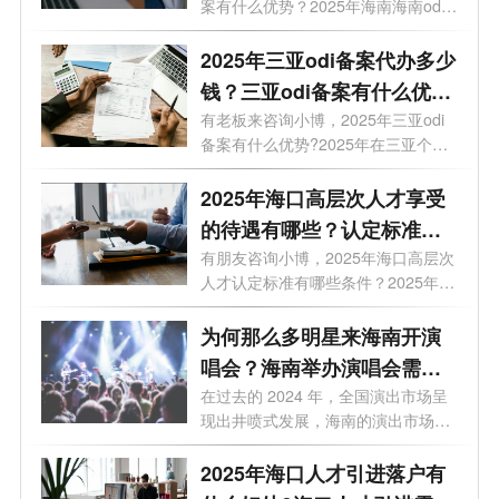
案有什么优势？2025年海南海南odi
备案金额是...
2025年三亚odi备案代办多少
钱？三亚odi备案有什么优
势?
有老板来咨询小博，2025年三亚odi
备案有什么优势?2025年在三亚个人
投资需要o...
2025年海口高层次人才享受
的待遇有哪些？认定标准有
哪些条件？
有朋友咨询小博，2025年海口高层次
人才认定标准有哪些条件？2025年海
口高层...
为何那么多明星来海南开演
唱会？海南举办演唱会需要
什么条件？
在过去的 2024 年，全国演出市场呈
现出井喷式发展，海南的演出市场也
随之旺...
2025年海口人才引进落户有