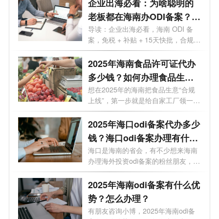
企业出海必看：为啥聪明的
老板都在海南办ODI备案？这
5大红利太香
导读：企业出海必看，海南 ODI 备
案，免税 + 补贴 + 15天快批，合规出
海一步...
2025年海南食品许可证代办
多少钱？如何办理食品生产
许可证？
想在2025年的海南把食品生意“合规
上线”，第一步就是给自家工厂领一
张“...
2025年海口odi备案代办多少
钱？海口odi备案办理有什么
好处？一文了解
海口是海南的省会，有不少想来海南
办理海外投资odi备案的粉丝朋友，经
常会...
2025年海南odi备案有什么优
势？怎么办理？
有朋友咨询小博，2025年海南odi备