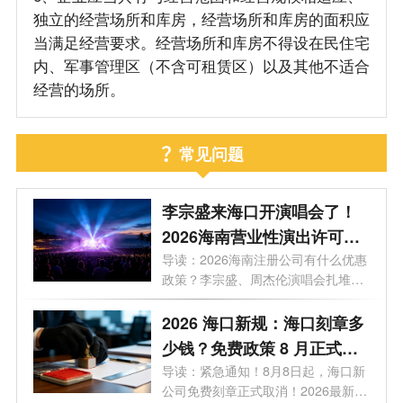
独立的经营场所和库房，经营场所和库房的面积应
当满足经营要求。经营场所和库房不得设在民住宅
内、军事管理区（不含可租赁区）以及其他不适合
经营的场所。
常见问题
李宗盛来海口开演唱会了！
2026海南营业性演出许可证
怎么办理？一文看懂海南演
导读：2026海南注册公司有什么优惠
政策？李宗盛、周杰伦演唱会扎堆，
艺补贴申报合规全流程
揭秘...
2026 海口新规：海口刻章多
少钱？免费政策 8 月正式取
消
导读：紧急通知！8月8日起，海口新
公司免费刻章正式取消！2026最新政