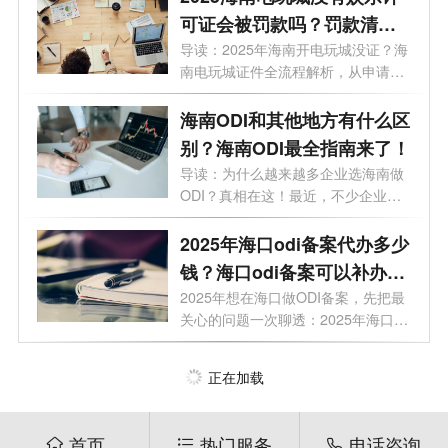
可证会被罚款吗？罚款清单
+避坑指南
导读：2025年海南开电玩城没证？海
南电玩城证件全流程解析，从申请到
拿证...
海南ODI和其他地方有什么区
别？海南ODI最全指南来了！
导读：为什么越来越多企业选海南做
ODI？真相在这！最近，不少企业老
板正在...
2025年海口odi备案代办多少
钱？海口odi备案可以补办
吗？
2025年想在海口做ODI备案，先把最
关心的问题一次聊透：2025年海口
odi备案对企...
正在加载
首页
热门服务
电话咨询