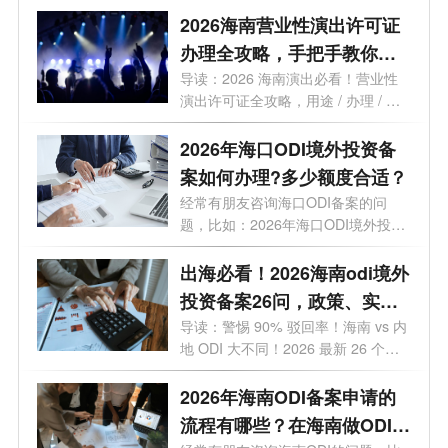
2026海南营业性演出许可证
办理全攻略，手把手教你避
开90%的坑！
导读：2026 海南演出必看！营业性
演出许可证全攻略，用途 / 办理 / 地
点 / 流...
2026年海口ODI境外投资备
案如何办理?多少额度合适？
经常有朋友咨询海口ODI备案的问
题，比如：2026年海口ODI境外投资
备案如何办...
出海必看！2026海南odi境外
投资备案26问，政策、实
操、避坑全覆盖
导读：警惕 90% 驳回率！海南 vs 内
地 ODI 大不同！2026 最新 26 个高
频问题，专...
2026年海南ODI备案申请的
流程有哪些？在海南做ODI备