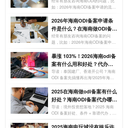
案通过几率高吗？
经常有朋友咨询海南ODI的问题，比
如：2026年海南ODI备案申请的流程
有哪些？...
2026年海南ODI备案申请条
件是什么？在海南做ODI备案
有什么好处?
经常有朋友咨询海南ODI备案的问
题，比如：2026年海南ODI备案申请
条件是什么...
暴涨 103%！2026海南odi备
案有什么用和好处？代办选
哪家？一文讲透
导读：泰国建厂、香港开公司？海南
ODI 备案先搞懂再出海!2025年海南
企业境外...
2025在海南做odi备案有什么
好处？海南ODI备案代办哪家
靠谱？一文了解
导读：境外投资想落地？2025 海南
ODI 备案好处、条件 + 靠谱代办，全
给你整...
2025海南电玩城没有娱乐许