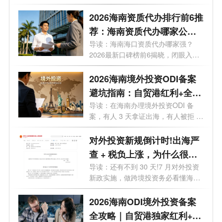
策，海...
2026海南资质代办排行前6推
荐：海南资质代办哪家公司
好？
导读：海南海口资质代办哪家强？
2026最新口碑榜前6揭晓，闭眼入。
你想在海...
2026海南境外投资ODI备案
避坑指南：自贸港红利+全流
程实操，28个问题一次讲透
导读：在海南办理境外投资ODI 备
案，有人 3 天拿证出海，有人被拒 5
次？28 ...
对外投资新规倒计时!出海严
查 + 税负上涨，为什么很多
老板都把 ODI备案落在海
导读：还有不到 30 天!7 月对外投资
新政实施，做跨境投资务必看懂海南
南？
政策...
2026海南ODI境外投资备案
全攻略｜自贸港独家红利+流