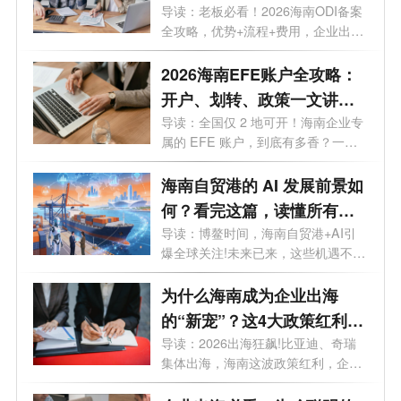
程+费用+靠谱机构
导读：老板必看！2026海南ODI备案
全攻略，优势+流程+费用，企业出海
看这一篇...
2026海南EFE账户全攻略：
开户、划转、政策一文讲
透，外贸老板必看
导读：全国仅 2 地可开！海南企业专
属的 EFE 账户，到底有多香？一文
讲透。...
海南自贸港的 AI 发展前景如
何？看完这篇，读懂所有机
遇
导读：博鳌时间，海南自贸港+AI引
爆全球关注!未来已来，这些机遇不容
错过...
为什么海南成为企业出海
的“新宠”？这4大政策红利
90%老板不知道
导读：2026出海狂飙!比亚迪、奇瑞
集体出海，海南这波政策红利，企业
老板再...