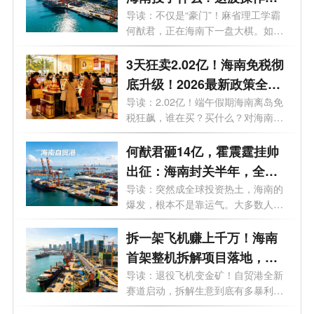
看懂了吗？
导读：不仅是“豪门”！麻省理工学霸
何猷君，正在海南下一盘大棋。如果
不...
3天狂卖2.02亿！海南免税彻
底升级！2026最新政策全解
析，谁能买、怎么买、利好
导读：2.02亿！端午假期海南离岛免
税狂飙，谁在买？买什么？对海南意
谁？
味着...
何猷君砸14亿，霍震霆挂帅
出征：海南封关半年，全球
资本到底在抢什么？
导读：突然成全球投资热土，海南的
爆发，根本不是靠运气。大多数人还
在问...
拆一架飞机赚上千万！海南
首架整机拆解项目落地，千
亿冷门风口藏不住了
导读：退役飞机变金矿！自贸港全新
赛道启动，拆解生意到底有多暴利？
一文...