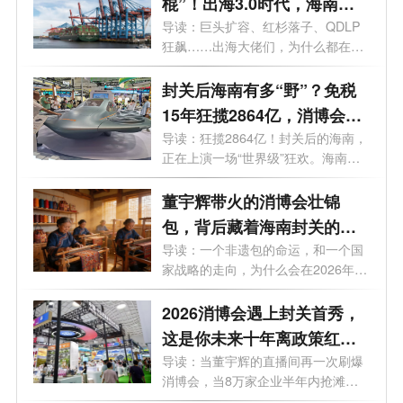
棍”！出海3.0时代，海南凭
什么当桥头堡？哪些行业将
导读：巨头扩容、红杉落子、QDLP
狂飙……出海大佬们，为什么都在偷
率先吃下出海红利？
偷盯上...
封关后海南有多“野”？免税
15年狂揽2864亿，消博会成
全球抢单现场！
导读：狂揽2864亿！封关后的海南，
正在上演一场“世界级”狂欢。海南自
贸...
董宇辉带火的消博会壮锦
包，背后藏着海南封关的国
家级红利
导读：一个非遗包的命运，和一个国
家战略的走向，为什么会在2026年的
海南...
2026消博会遇上封关首秀，
这是你未来十年离政策红利
最近的一次
导读：当董宇辉的直播间再一次刷爆
消博会，当8万家企业半年内抢滩海
南，...