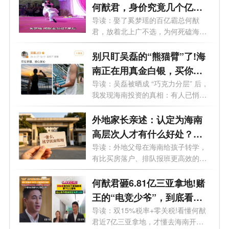
何猷君，身价究竟几个亿？
为何悄悄盯上了海南？
导读：娶了奚梦瑶的百亿霸总何猷
君，放着北上广不选，为何死磕海
南？真相...
别只盯吴磊的“熊猫臂”了!海
南正在用真金白银，买你愿
意留下的时间
导读：吴磊被晒成 “巧克力分层” 后，
我发现海南投资的真相：有人已悄
悄...
外地家长亲述：认定为海南
高层次人才有什么好处？一
张“人才卡”比学区房管用
导读：外地父母在海南给孩子转学，
有比买房落户、排队报班更高效的路
子吗...
何猷君砸6.81亿三亚拿地!赌
王的“电竞少爷”，到底看中
了海南什么？
导读：双15%税率+零关税!看懂何猷
君近7亿三亚拿地，才懂去海南开公