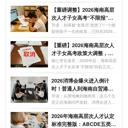
司有多香...
【重磅调整】2026海南高层
次人才子女高考“不限报”正
式取消！事关孩子考大学，
导读：别再被“老黄历”忽悠了!一个能
影响孩子一生的政策，已经在2026年
这些新规家长必须懂
彻...
【重磅】2026海南高层次人
才子女高考政策大调整，入
学住房全解读！
核心变化速览：2026年起，海南高层
次人才子女高考“不限报”特权正式取
消...
2026消博会爆火进入倒计
时！普通人到海南自贸港能
做什么生意？
导读：从摆地摊到做跨境，这几个生
意正在海南闷声发财。消博会进入倒
计时...
2026年海南高层次人才认定
标准完整版：ABCDE五类人