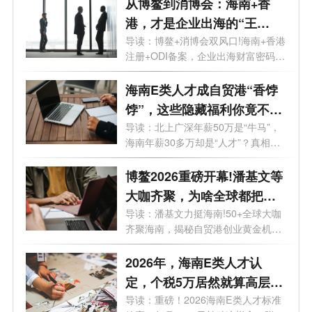
从博鳌到消博会：海南+香
港，才是企业出海的“王
炸”组合!
导读：博鳌+消博会双风口!海南+香港
注册+ODI备案，企业出海财富密码藏
不住...
海南E类人才成自贸港“香饽
饽”，这些隐藏福利你竟不知
道？
导读：北上广深年薪50万是“牛马”，
海南年薪30多万却是“人才”？真相
太...
博鳌2026重磅开幕!潘基文等
大咖齐聚，为啥全球都把目
光投向海南？
导读：潘基文力挺海南!50+全球大咖
齐聚海南，揭秘自贸港创业黄金机遇!
从新...
2026年，海南E类人才认
定，个税5万居然就算高层次
人才了？
导读：重磅！2026海南E类人才标准