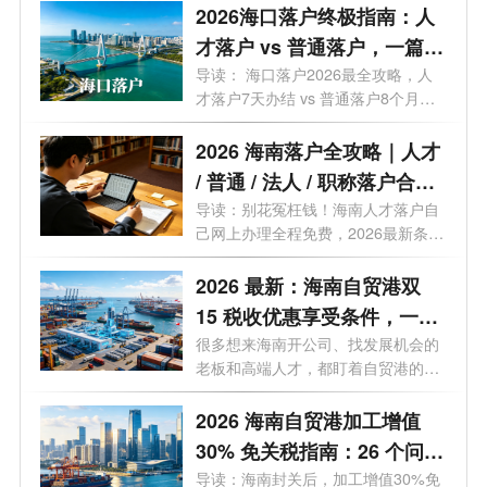
2026海口落户终极指南：人
才落户 vs 普通落户，一篇说
清所有政策！
导读： 海口落户2026最全攻略，人
才落户7天办结 vs 普通落户8个月，
这50个问...
2026 海南落户全攻略｜人才
/ 普通 / 法人 / 职称落户合
集！条件 + 流程 + 补贴 + 时
导读：别花冤枉钱！海南人才落户自
己网上办理全程免费，2026最新条件
效一文讲透，建议收藏
+流程...
2026 最新：海南自贸港双
15 税收优惠享受条件，一文
讲透
很多想来海南开公司、找发展机会的
老板和高端人才，都盯着自贸港的双
15税...
2026 海南自贸港加工增值
30% 免关税指南：26 个问题
一次说透，企业必看！
导读：海南封关后，加工增值30%免