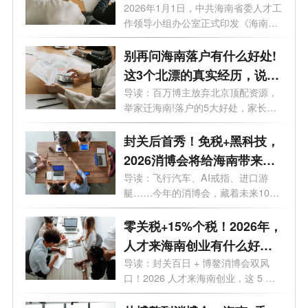
才认定条件全解析
2026年1月1日，中共海南省委人才工
作领导小组办公室正式印发《海南自
由贸易...
别再问海南落户有什么好处!
这3个北漂的真实经历，说透
所有红利
导读：百万博主放弃北京顶配资源，
举家迁海南!落户的5大好处，家长看
完必...
封关后首秀！免税+黑科技，
2026消博会将给海南带来多
大的机遇？
导读：飞行汽车、AI戒指、进口游
艇……今年的消博会，藏着未来10年
的消费...
零关税+15%个税！2026年，
人才来海南创业有什么好
处？看完我坐不住了
导读：封关百日 + 博鳌消博会双风
口！2026 人才来海南创业，这 5 大
好处直接...