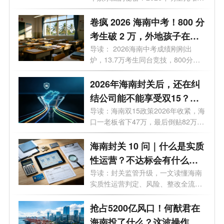
司？
海南...
卷疯 2026 海南中考！800 分
考生破 2 万，外地孩子在海
南中考需要什么条件？高层
导读： 2026海南中考成绩刚刚出
炉，13.7万考生同台竞技，800分以
次人才子女政策 + 报名流程
上突破2万人...
2026年海南封关后，还在纠
结公司能不能享受双15？先
看完这4个真实案例
导读：海南双15政策2026年收紧，海
口一老板省下47万，最后倒贴82万，
这3个坑...
海南封关 10 问｜什么是实质
性运营？不达标会有什么后
果？企业如何落地达标？
导读：封关监管升级，一文读懂海南
实质性运营判定、风险、整改全流
程。很...
抢占5200亿风口！何猷君在
海南投了什么？这波操作你