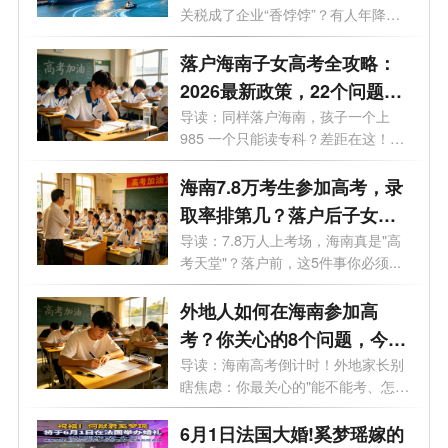
关税成了企业“香饽饽”？有人年降低
关税...
落户海南子女高考全攻略：
2026最新政策，22个问题一
次说透（家长必看）
导读：同样落户海南，孩子一个上
985 一个只能读专科？差距在这！很
多人落...
海南7.8万考生参加高考，录
取率排第几？落户后子女能
马上随迁转学吗？一文读懂
导读：7.8万人上考场，海南真是"高
考天堂"？落户前，这5件事你必须...
外地人如何在海南参加高
考？你关心的8个问题，今天
一次性说清楚
导读：海南高考倒计时！外地家长别
瞎焦虑：你最关心的"能不能考、怎
么...
6月1日法国大婚!奚梦瑶嫁的