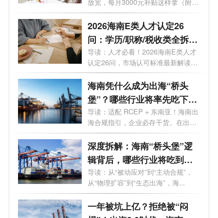
放宽，每月3000元补贴这样拿（附全
攻略）。...
2026海南E类人才认定26
问：学历/职称/税收类全拆
解，附避坑指南
导读：人才必看！2026海南E类人才
认定26问，市场认可标准最新解读，
标准、...
海南凭什么成为出海“桥头
堡”？哪些行业将率先吃下出
海红利？
导读：适配 RCEP + 东南亚！海南出
海合规指引，企业必存干货。在出海
3.0时代...
深度拆解：海南“桥头堡”逻
辑背后，哪些行业将吃到第
一波红利？
导读：从“被动应对”到“主动合规”，
从“物理扩容”到“生态出海”，海...
一年被坑上亿？拒绝被“闷