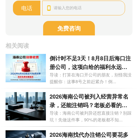
电话
免费咨询
相关阅读
倒计时不足3天！8月8日后海口注
册公司，这项白给的福利永远没
了
导读：打算在海口开公司的朋友，别怪我没
提醒你：这事8号之前赶紧办！倒...
2026海南公司被列入经营异常名
录，还能注销吗？老板必看的自
救指南！
导读：海南公司被列异还想直接注销？别踩
坑！先做这件事，90%的老板都不知...
2026海南找代办注销公司要花多