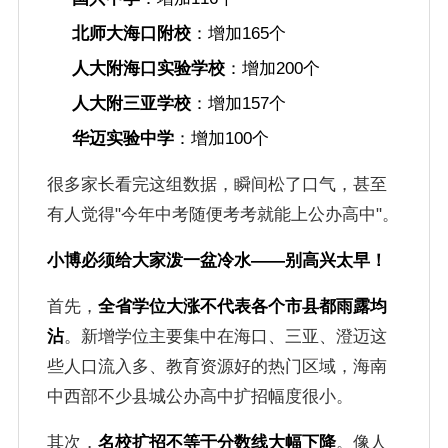
北师大海口附校
：增加165个
人大附海口实验学校
：增加200个
人大附三亚学校
：增加157个
华迈实验中学
：增加100个
很多家长看完这组数据，瞬间松了口气，甚至
有人觉得"今年中考随便考考就能上公办高中"。
小博必须给大家泼一盆冷水——别高兴太早！
首先，
全省学位大涨不代表各个市县都雨露均
沾
。新增学位主要集中在海口、三亚、澄迈这
些人口流入多、教育资源好的热门区域，海南
中西部不少县城公办高中扩招幅度很小。
其次，
名校扩招不等于分数线大幅下降
。像人