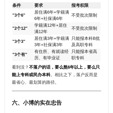
条件
要求
报考权限
居住满6年+学籍满
"3个6"
不受批次限制
6年+社保满6年
学籍满12年+居住
"2个12"
不受批次限制
满12年
居住满3年+学籍满
只能报本科B批
"3个3"
3年+社保满3年
及高职专科
有住所、有就读经
只能报本省高
"3个有"
历、有毕业证
职专科
看到没？
不落户的话，要么熬6年以上，要么只
能上专科或民办本科
。相比之下，落户反而是
最省心、最划算的路径。
六、小博的实在忠告