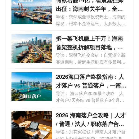
出征：海南封关半年，全球
资本到底在抢什么？
导读：突然成全球投资热土，海南的
爆发，根本不是靠运气。大多数人还
在问...
拆一架飞机赚上千万！海南
首架整机拆解项目落地，千
亿冷门风口藏不住了
导读：退役飞机变金矿！自贸港全新
赛道启动，拆解生意到底有多暴利？
一文...
2026海口落户终极指南：人
才落户 vs 普通落户，一篇说
清所有政策！
导读： 海口落户2026最全攻略，人
才落户7天办结 vs 普通落户8个月，
这50个问...
2026 海南落户全攻略｜人才
/ 普通 / 法人 / 职称落户合
集！条件 + 流程 + 补贴 + 时
导读：别花冤枉钱！海南人才落户自
己网上办理全程免费，2026最新条件