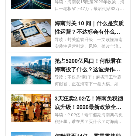
看完这4个真实案例
导读：海南双15政策2026年收紧，海
口一老板省下47万，最后倒贴82万，
这3个坑...
海南封关 10 问｜什么是实质
性运营？不达标会有什么后
果？企业如何落地达标？
导读：封关监管升级，一文读懂海南
实质性运营判定、风险、整改全流
程。很...
抢占5200亿风口！何猷君在
海南投了什么？这波操作你
看懂了吗？
导读：不仅是“豪门”！麻省理工学霸
何猷君，正在海南下一盘大棋。如果
不...
3天狂卖2.02亿！海南免税彻
底升级！2026最新政策全解
析，谁能买、怎么买、利好
导读：2.02亿！端午假期海南离岛免
税狂飙，谁在买？买什么？对海南意
谁？
味着...
何猷君砸14亿，霍震霆挂帅