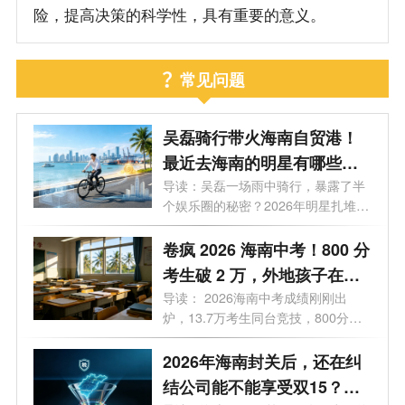
险，提高决策的科学性，具有重要的意义。
常见问题
吴磊骑行带火海南自贸港！
最近去海南的明星有哪些？
2026 海南有哪些明星注册公
导读：吴磊一场雨中骑行，暴露了半
个娱乐圈的秘密？2026年明星扎堆去
司？
海南...
卷疯 2026 海南中考！800 分
考生破 2 万，外地孩子在海
南中考需要什么条件？高层
导读： 2026海南中考成绩刚刚出
炉，13.7万考生同台竞技，800分以
次人才子女政策 + 报名流程
上突破2万人...
2026年海南封关后，还在纠
结公司能不能享受双15？先