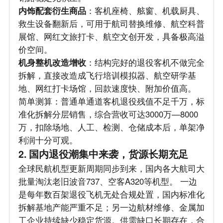
内饰配套衍生商品
：客机座椅、舷窗、机载厨具、
救生设备翻新后，可用于航司替换维修、航空科普
展馆、网红文旅打卡、航空文创开发，具备极高溢
价空间。
机身整机改造增收
：结构完好的退役客机不做完全
拆解，直接改造成飞行培训模拟器、航空研学基
地、网红打卡场馆，回款速度快、附加价值高。
简单测算：普通单通道客机退役残值不足千万，标
准化拆解分层销售，综合营收可达3000万—8000
万，扣除场地、人工、检测、仓储成本后，单架净
利润十分可观。
2. 国内退役潮集中来袭，货源长期充足
全球民航机型更新周期同步到来，国内各大航司大
批量淘汰老旧波音737、空客A320等机型。 一边
是每年数百架退役飞机无处合规处置，国内标准化
拆解基地产能严重不足；另一边航材维修、金属加
工企业持续缺少稳定货源。供需缺口长期存在，合