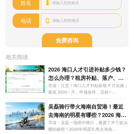
姓名
电话
免费咨询
相关阅读
2026 海口人才引进补贴多少钱？
怎么办理？租房补贴、落户、子
女入学全问答
导读：注意！海口人才补贴新规 9 月实施｜
最高 5000 / 月，申领条件、流程一...
吴磊骑行带火海南自贸港！最近
去海南的明星有哪些？2026 海南
有哪些明星注册公司？
导读：吴磊一场雨中骑行，暴露了半个娱乐
圈的秘密？2026年明星扎堆去海南...