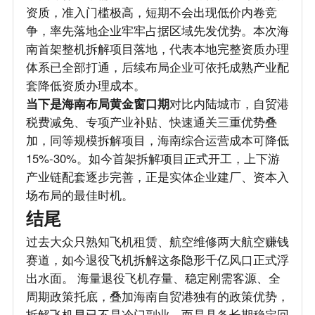
资质，准入门槛极高，短期不会出现低价内卷竞
争，率先落地企业牢牢占据区域先发优势。本次海
南首架整机拆解项目落地，代表本地完整资质办理
体系已全部打通，后续布局企业可依托成熟产业配
套降低资质办理成本。
当下是海南布局黄金窗口期
对比内陆城市，自贸港
税费减免、专项产业补贴、快速通关三重优势叠
加，同等规模拆解项目，海南综合运营成本可降低
15%-30%。如今首架拆解项目正式开工，上下游
产业链配套逐步完善，正是实体企业建厂、资本入
场布局的最佳时机。
结尾
过去大众只熟知飞机租赁、航空维修两大航空赚钱
赛道，如今退役飞机拆解这条隐形千亿风口正式浮
出水面。 海量退役飞机存量、稳定刚需客源、全
周期政策托底，叠加海南自贸港独有的政策优势，
拆解飞机早已不是冷门副业，而是具备长期稳定回