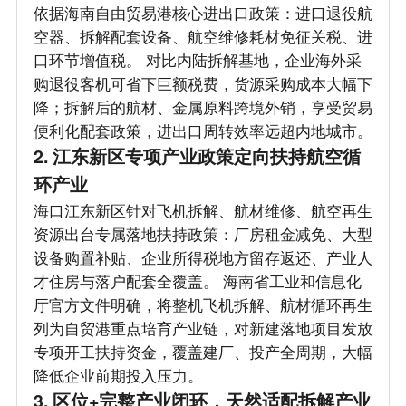
依据海南自由贸易港核心进出口政策：进口退役航
空器、拆解配套设备、航空维修耗材免征关税、进
口环节增值税。 对比内陆拆解基地，企业海外采
购退役客机可省下巨额税费，货源采购成本大幅下
降；拆解后的航材、金属原料跨境外销，享受贸易
便利化配套政策，进出口周转效率远超内地城市。
2. 江东新区专项产业政策定向扶持航空循
环产业
海口江东新区针对飞机拆解、航材维修、航空再生
资源出台专属落地扶持政策：厂房租金减免、大型
设备购置补贴、企业所得税地方留存返还、产业人
才住房与落户配套全覆盖。 海南省工业和信息化
厅官方文件明确，将整机飞机拆解、航材循环再生
列为自贸港重点培育产业链，对新建落地项目发放
专项开工扶持资金，覆盖建厂、投产全周期，大幅
降低企业前期投入压力。
3. 区位+完整产业闭环，天然适配拆解产业