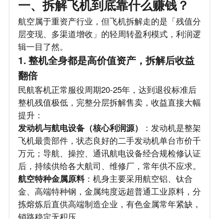
一、拆解飞机到底靠什么赚钱？
航空属于重资产行业，但飞机拆解走的是「残值分
层变现、多渠道增收」的轻周转盈利模式，利润逻
辑一目了然。
1. 整机全身都是高价值资产，拆解后收益
翻倍
民航客机正常服役周期20-25年，达到退役标准后
整机残值极低，完整分层拆解售卖，收益直接大幅
提升：
发动机与航电设备（核心利润源）
：发动机是整架
飞机最贵部件，状态良好的二手发动机单台市价千
万元；导航、操控、通讯航电设备经合规检修认证
后，持续供给各大航司、维修厂，常年供不应求。
航空特种金属原料
：机身主要采用航空铝、钛合
金、高端特种钢，金属纯度远超普通工业原料，分
拣熔炼后直供高端制造企业，有色金属常年紧缺，
销路稳定无积压。