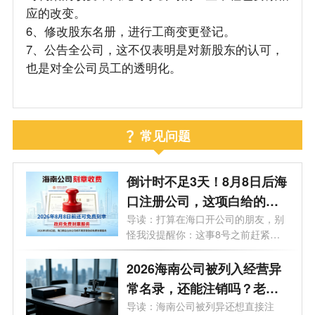
应的改变。
6、修改股东名册，进行工商变更登记。
7、公告全公司，这不仅表明是对新股东的认可，
也是对全公司员工的透明化。
常见问题
倒计时不足3天！8月8日后海
口注册公司，这项白给的福
利永远没了
导读：打算在海口开公司的朋友，别
怪我没提醒你：这事8号之前赶紧
办！倒...
2026海南公司被列入经营异
常名录，还能注销吗？老板
必看的自救指南！
导读：海南公司被列异还想直接注