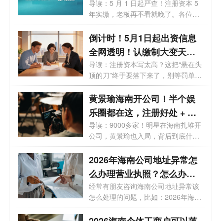
略，老板必看避坑
导读：5 月 1 日起严查！注册资本 5
年实缴，老板再不看就晚了。各位老
板、...
倒计时！5月1日起出资信息
全网透明！认缴制大变天，
这3条“逃债路”全被封死！
导读：注册资本写太高？这把“悬在头
顶的刀”终于要落下来了，别等罚单
才...
黄景瑜海南开公司！半个娱
乐圈都在这，注册好处 + 费
用一次说清
导读：9000多家！明星在海南扎堆开
公司，黄景瑜也入局，背后到底什么
信号...
2026年海南公司地址异常怎
么办理营业执照？怎么办理
变更业务？
经常有朋友咨询海南公司地址异常该
怎么处理的问题，比如：2026年海南
公司...