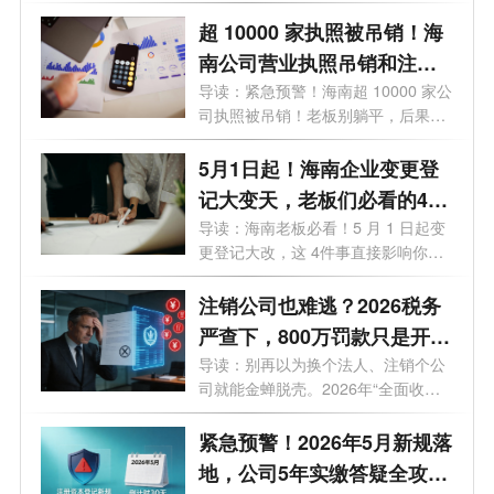
紧...
超 10000 家执照被吊销！海
南公司营业执照吊销和注销
一样吗？企业被吊销后应该
导读：紧急预警！海南超 10000 家公
司执照被吊销！老板别躺平，后果直
怎么处理？看这篇就够了！
接影...
5月1日起！海南企业变更登
记大变天，老板们必看的4个
关键影响
导读：海南老板必看！5 月 1 日起变
更登记大改，这 4件事直接影响你的
钱袋...
注销公司也难逃？2026税务
严查下，800万罚款只是开
始！老板们的最后自救指南
导读：别再以为换个法人、注销个公
司就能金蝉脱壳。2026年“全面收割
期”...
紧急预警！2026年5月新规落
地，公司5年实缴答疑全攻