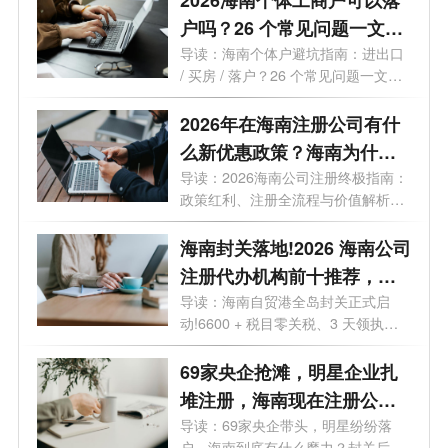
2026海南个体工商户可以落
户吗？26 个常见问题一文读
懂
导读：海南个体户避坑指南：进出口
/ 买房 / 落户？26 个常见问题一文读
懂最...
2026年在海南注册公司有什
么新优惠政策？海南为什么
是块宝地？
导读：2026海南公司注册终极指南：
政策红利、注册全流程与价值解析。
2026年...
海南封关落地!2026 海南公司
注册代办机构前十推荐，海
口 / 三亚营业执照代办选这些
导读：海南自贸港全岛封关正式启
动!6600 + 税目零关税、3 天领执
不踩坑
照、15% 企业...
69家央企抢滩，明星企业扎
堆注册，海南现在注册公司
好处有哪些？
导读：69家央企带头，明星纷纷落
户，海南到底有什么魔力？封关后普