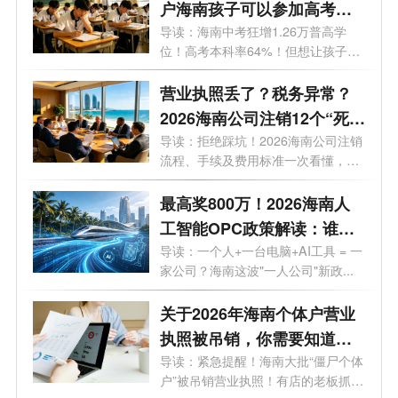
户海南孩子可以参加高考
吗？答案来了！
导读：海南中考狂增1.26万普高学
位！高考本科率64%！但想让孩子来
海南高考...
营业执照丢了？税务异常？
2026海南公司注销12个“死
结”一次性解开，海南老板速
导读：拒绝踩坑！2026海南公司注销
流程、手续及费用标准一次看懂，少
藏！
走弯...
最高奖800万！2026海南人
工智能OPC政策解读：谁可
以拿、能拿多少、怎么落
导读：一个人+一台电脑+AI工具 = 一
家公司？海南这波"一人公司"新政...
地？一文了解！
关于2026年海南个体户营业
执照被吊销，你需要知道的
10大问题
导读：紧急提醒！海南大批“僵尸个体
户”被吊销营业执照！有店的老板抓