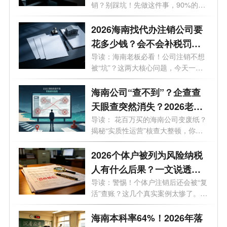
销？别踩坑！先做这件事，90%的老
板都不知...
2026海南找代办注销公司要
花多少钱？会不会补税罚
款？海南最新注销避坑指
导读：海南老板必看！公司注销不想
被“坑”？这两大核心问题，今天一次
南！
说...
海南公司“查不到”？企查查
天眼查突然消失？2026老板
必看的工商屏蔽避坑与解除
导读： 花百万买的海南公司变废纸？
揭秘“实质性运营”核查大整顿，你
指南！
的...
2026个体户被列为风险纳税
人有什么后果？一文说透原
因与解除办法
导读：警惕！个体户注销后还会被“复
活”查账？这几个真实案例太惨了。
最...
海南本科率64%！2026年落