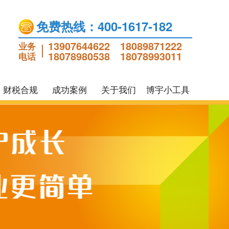
免费热线：400-1617-182
13907644622
18089871222
业务
18078980538
18078993011
电话
财税合规
成功案例
关于我们
博宇小工具