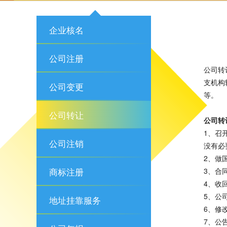
企业核名
公司注册
公司转
支机构
公司变更
等。
公司转让
公司转
1、召
公司注销
没有必
2、做
商标注册
3、合
4、收
5、公
地址挂靠服务
6、修
7、公