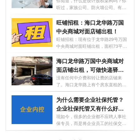
够了！
你知道，什么是设计股权架构吗？你
听过，家族公司、防火墙公司、有限
合伙...
旺铺招租：海口龙华路万国
中央商城对面店铺出租！
旺铺招租：现有位于龙华路29号万国
中央商城对面旺铺出租，面积73平方
和140...
海口龙华路万国中央商城对
面店铺出租，可做快递驿站
和物流仓储
没有任何中介费和转让费的店铺来
了。海口龙华路上有个房东直租的铺
面招租...
为什么需要企业社保托管？
企业社保托管又有什么好
处？
现如今，很多的企业都不应聘人事社
保专员，而是将企业员工的社保交给
第三...