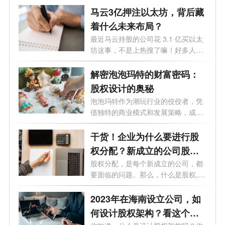
马云3亿押注以太坊，背后藏
着什么未来布局？
最近马云持股的公司花 3.1 亿买以太
坊这事，不是上热搜了嘛！好多人都
纳闷...
解密泡泡玛特的财富密码：
股权设计的奥秘
泡泡玛特作为潮玩行业的佼佼者，凭
借独特的商业模式和发展策略，成功
赢得...
干货！企业为什么要进行股
权分配？新成立的公司股权
怎么分配？
股权分配，是每个新成立的公司，都
要面临的问题。那么，什么是股权,股
权...
2023年在海南设立公司，如
何设计股权架构？看这个就