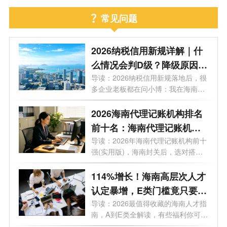
常见问题
2026纳税信用新规详解｜什
么情况会判D级？降级原因及
信用修复方法
导读：2026纳税信用新规落地后，很
多企业老板都在问小博：我在海南的
企业...
2026海南代理记账机构排名
前十名：海南代理记账机构
哪家好？
导读：2026年海南代理记账机构前十
强(实用版)，海南封关后，选对搭档
可以少...
114%增长！海南高层次人才
认定暴增，E类门槛竟只要个
税5万/年
导读：2026最值得收藏的海南人才指
南，A到E类全解读，有些福利你可能
根本不...