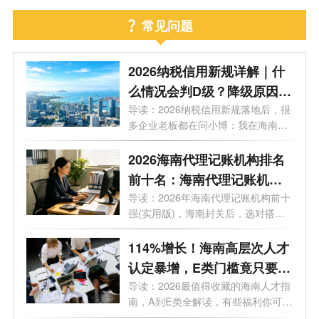
常见问题
2026纳税信用新规详解｜什
么情况会判D级？降级原因及
信用修复方法
导读：2026纳税信用新规落地后，很
多企业老板都在问小博：我在海南的
企业...
2026海南代理记账机构排名
前十名：海南代理记账机构
哪家好？
导读：2026年海南代理记账机构前十
强(实用版)，海南封关后，选对搭档
可以少...
114%增长！海南高层次人才
认定暴增，E类门槛竟只要个
税5万/年
导读：2026最值得收藏的海南人才指
南，A到E类全解读，有些福利你可能
根本不...