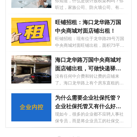
够了！
你知道，什么是设计股权架构吗？你
听过，家族公司、防火墙公司、有限
合伙...
旺铺招租：海口龙华路万国
中央商城对面店铺出租！
旺铺招租：现有位于龙华路29号万国
中央商城对面旺铺出租，面积73平方
和140...
海口龙华路万国中央商城对
面店铺出租，可做快递驿站
和物流仓储
没有任何中介费和转让费的店铺来
了。海口龙华路上有个房东直租的铺
面招租...
为什么需要企业社保托管？
企业社保托管又有什么好
处？
现如今，很多的企业都不应聘人事社
保专员，而是将企业员工的社保交给
第三...