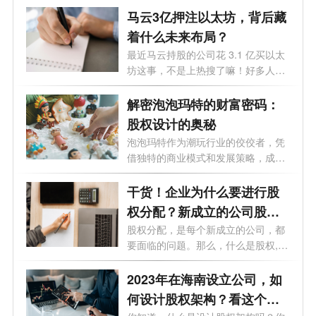
马云3亿押注以太坊，背后藏
着什么未来布局？
最近马云持股的公司花 3.1 亿买以太
坊这事，不是上热搜了嘛！好多人都
纳闷...
解密泡泡玛特的财富密码：
股权设计的奥秘
泡泡玛特作为潮玩行业的佼佼者，凭
借独特的商业模式和发展策略，成功
赢得...
干货！企业为什么要进行股
权分配？新成立的公司股权
怎么分配？
股权分配，是每个新成立的公司，都
要面临的问题。那么，什么是股权,股
权...
2023年在海南设立公司，如
何设计股权架构？看这个就