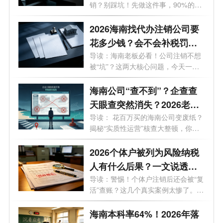
销？别踩坑！先做这件事，90%的老
板都不知...
2026海南找代办注销公司要
花多少钱？会不会补税罚
款？海南最新注销避坑指
导读：海南老板必看！公司注销不想
被“坑”？这两大核心问题，今天一次
南！
说...
海南公司“查不到”？企查查
天眼查突然消失？2026老板
必看的工商屏蔽避坑与解除
导读： 花百万买的海南公司变废纸？
揭秘“实质性运营”核查大整顿，你
指南！
的...
2026个体户被列为风险纳税
人有什么后果？一文说透原
因与解除办法
导读：警惕！个体户注销后还会被“复
活”查账？这几个真实案例太惨了。
最...
海南本科率64%！2026年落