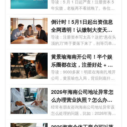
略，老板必看避坑
导读：5 月 1 日起严查！注册资本 5
年实缴，老板再不看就晚了。各位老
板、...
倒计时！5月1日起出资信息
全网透明！认缴制大变天，
这3条“逃债路”全被封死！
导读：注册资本写太高？这把“悬在头
顶的刀”终于要落下来了，别等罚单
才...
黄景瑜海南开公司！半个娱
乐圈都在这，注册好处 + 费
用一次说清
导读：9000多家！明星在海南扎堆开
公司，黄景瑜也入局，背后到底什么
信号...
2026年海南公司地址异常怎
么办理营业执照？怎么办理
变更业务？
经常有朋友咨询海南公司地址异常该
怎么处理的问题，比如：2026年海南
公司...