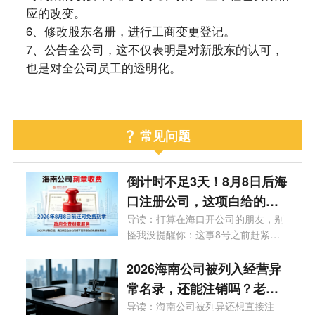
应的改变。
6、修改股东名册，进行工商变更登记。
7、公告全公司，这不仅表明是对新股东的认可，
也是对全公司员工的透明化。
常见问题
倒计时不足3天！8月8日后海
口注册公司，这项白给的福
利永远没了
导读：打算在海口开公司的朋友，别
怪我没提醒你：这事8号之前赶紧
办！倒...
2026海南公司被列入经营异
常名录，还能注销吗？老板
必看的自救指南！
导读：海南公司被列异还想直接注