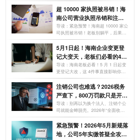
紧...
超 10000 家执照被吊销！海
南公司营业执照吊销和注销
一样吗？企业被吊销后应该
导读：紧急预警！海南超 10000 家公
司执照被吊销！老板别躺平，后果直
怎么处理？看这篇就够了！
接影...
5月1日起！海南企业变更登
记大变天，老板们必看的4个
关键影响
导读：海南老板必看！5 月 1 日起变
更登记大改，这 4件事直接影响你的
钱袋...
注销公司也难逃？2026税务
严查下，800万罚款只是开
始！老板们的最后自救指南
导读：别再以为换个法人、注销个公
司就能金蝉脱壳。2026年“全面收割
期”...
紧急预警！2026年5月新规落
地，公司5年实缴答疑全攻