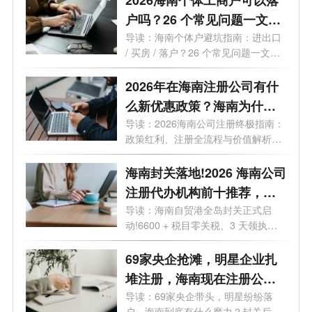
2026海南个体工商户可以落
户吗？26 个常见问题一文读
懂
导读：海南个体户避坑指南：进出口
/ 买房 / 落户？26 个常见问题一文读
懂最...
2026年在海南注册公司有什
么新优惠政策？海南为什么
是块宝地？
导读：2026海南公司注册终极指南：
政策红利、注册全流程与价值解析。
2026年...
海南封关落地!2026 海南公司
注册代办机构前十推荐，海
口 / 三亚营业执照代办选这些
导读：海南自贸港全岛封关正式启
动!6600 + 税目零关税、3 天领执
不踩坑
照、15% 企业...
69家央企抢滩，明星企业扎
堆注册，海南现在注册公司
好处有哪些？
导读：69家央企带头，明星纷纷落
户，海南到底有什么魔力？封关后普