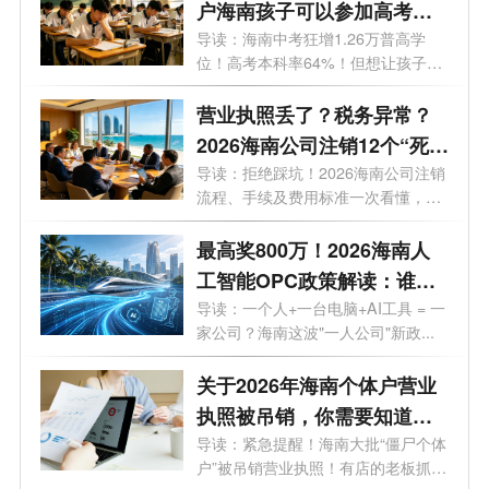
户海南孩子可以参加高考
吗？答案来了！
导读：海南中考狂增1.26万普高学
位！高考本科率64%！但想让孩子来
海南高考...
营业执照丢了？税务异常？
2026海南公司注销12个“死
结”一次性解开，海南老板速
导读：拒绝踩坑！2026海南公司注销
流程、手续及费用标准一次看懂，少
藏！
走弯...
最高奖800万！2026海南人
工智能OPC政策解读：谁可
以拿、能拿多少、怎么落
导读：一个人+一台电脑+AI工具 = 一
家公司？海南这波"一人公司"新政...
地？一文了解！
关于2026年海南个体户营业
执照被吊销，你需要知道的
10大问题
导读：紧急提醒！海南大批“僵尸个体
户”被吊销营业执照！有店的老板抓