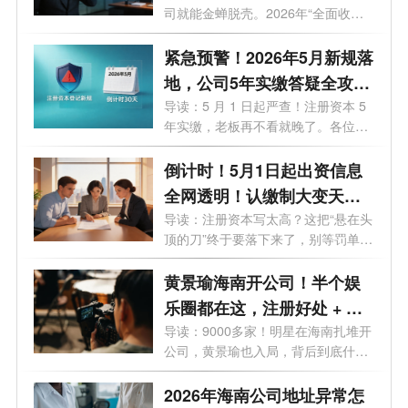
司就能金蝉脱壳。2026年“全面收割
期”...
紧急预警！2026年5月新规落
地，公司5年实缴答疑全攻
略，老板必看避坑
导读：5 月 1 日起严查！注册资本 5
年实缴，老板再不看就晚了。各位老
板、...
倒计时！5月1日起出资信息
全网透明！认缴制大变天，
这3条“逃债路”全被封死！
导读：注册资本写太高？这把“悬在头
顶的刀”终于要落下来了，别等罚单
才...
黄景瑜海南开公司！半个娱
乐圈都在这，注册好处 + 费
用一次说清
导读：9000多家！明星在海南扎堆开
公司，黄景瑜也入局，背后到底什么
信号...
2026年海南公司地址异常怎