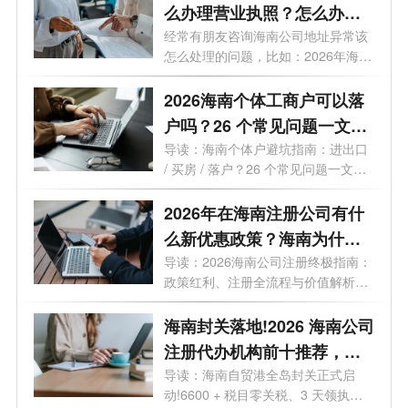
么办理营业执照？怎么办理
变更业务？
经常有朋友咨询海南公司地址异常该
怎么处理的问题，比如：2026年海南
公司...
2026海南个体工商户可以落
户吗？26 个常见问题一文读
懂
导读：海南个体户避坑指南：进出口
/ 买房 / 落户？26 个常见问题一文读
懂最...
2026年在海南注册公司有什
么新优惠政策？海南为什么
是块宝地？
导读：2026海南公司注册终极指南：
政策红利、注册全流程与价值解析。
2026年...
海南封关落地!2026 海南公司
注册代办机构前十推荐，海
口 / 三亚营业执照代办选这些
导读：海南自贸港全岛封关正式启
动!6600 + 税目零关税、3 天领执
不踩坑