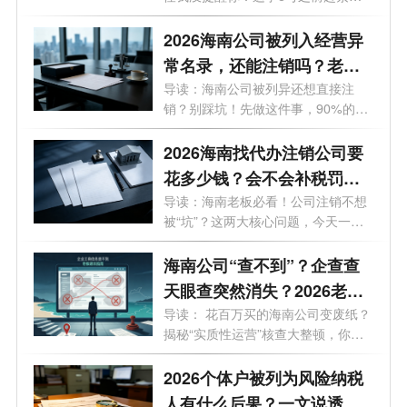
办！倒...
2026海南公司被列入经营异
常名录，还能注销吗？老板
必看的自救指南！
导读：海南公司被列异还想直接注
销？别踩坑！先做这件事，90%的老
板都不知...
2026海南找代办注销公司要
花多少钱？会不会补税罚
款？海南最新注销避坑指
导读：海南老板必看！公司注销不想
被“坑”？这两大核心问题，今天一次
南！
说...
海南公司“查不到”？企查查
天眼查突然消失？2026老板
必看的工商屏蔽避坑与解除
导读： 花百万买的海南公司变废纸？
揭秘“实质性运营”核查大整顿，你
指南！
的...
2026个体户被列为风险纳税
人有什么后果？一文说透原