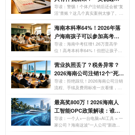
因与解除办法
导读：警惕！个体户注销后还会被“复
活”查账？这几个真实案例太惨了。
最...
海南本科率64%！2026年落
户海南孩子可以参加高考
吗？答案来了！
导读：海南中考狂增1.26万普高学
位！高考本科率64%！但想让孩子来
海南高考...
营业执照丢了？税务异常？
2026海南公司注销12个“死
结”一次性解开，海南老板速
导读：拒绝踩坑！2026海南公司注销
流程、手续及费用标准一次看懂，少
藏！
走弯...
最高奖800万！2026海南人
工智能OPC政策解读：谁可
以拿、能拿多少、怎么落
导读：一个人+一台电脑+AI工具 = 一
家公司？海南这波"一人公司"新政...
地？一文了解！