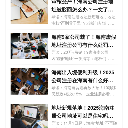
审核变严！海南公司注册地
址被驳回怎么办？一文了解
+避坑指南
导读：海南注册地址新规落地，地址
审核“严到骨子里”？老板们别慌，合
规...
海南9家公司栽了！海南虚假
地址注册公司有什么处罚？
一文了解
导读：20万+吊销！9家海南公司
因“虚假地址”一夜清零：老板们，注
册地址...
海南出入境便利升级！2025
公司注册在海南有什么好
处？一文了解
导读：海南自贸港再放大招！10项移
民新政+税收15%，企业注册必看攻
略！最近...
地址新规落地！2025海南注
册公司地址可以是住宅吗？
一文了解
导读：11月1日起，海南“地址”不再随