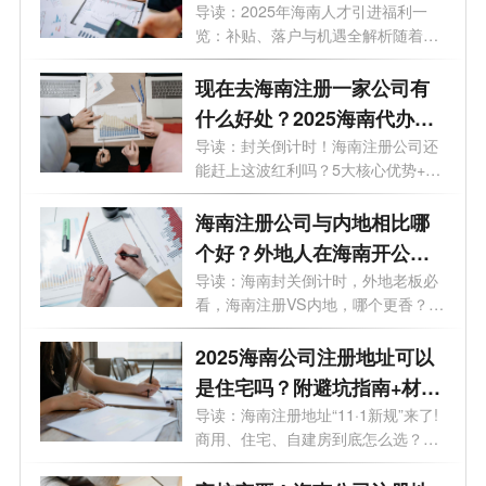
什么条件？
导读：2025年海南人才引进福利一
览：补贴、落户与机遇全解析随着
《百万人...
现在去海南注册一家公司有
什么好处？2025海南代办公
司注册哪家好？
导读：封关倒计时！海南注册公司还
能赶上这波红利吗？5大核心优势+避
坑指...
海南注册公司与内地相比哪
个好？外地人在海南开公司
需要多少钱？
导读：海南封关倒计时，外地老板必
看，海南注册VS内地，哪个更香？
2025外地...
2025海南公司注册地址可以
是住宅吗？附避坑指南+材料
清单
导读：海南注册地址“11·1新规”来了!
商用、住宅、自建房到底怎么选？一
次...