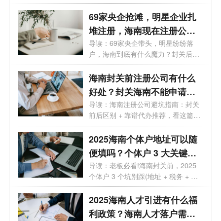
照、15% 企业...
69家央企抢滩，明星企业扎
堆注册，海南现在注册公司
好处有哪些？
导读：69家央企带头，明星纷纷落
户，海南到底有什么魔力？封关后普
通人还...
海南封关前注册公司有什么
好处？封关海南不能申请公
司了吗？
导读：海南注册公司避坑指南：封关
前后区别 + 靠谱代办推荐，看这篇就
够海...
2025海南个体户地址可以随
便填吗？个体户 3 大关键问
题不搞懂别注册
导读：老板必看!海南封关前，2025
个体户 3 个坑别踩(地址 + 税务 + 代
办费全...
2025海南人才引进有什么福
利政策？海南人才落户需要