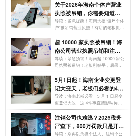
关于2026年海南个体户营业
执照被吊销，你需要知道的
10大问题
导读：紧急提醒！海南大批“僵尸个体
户”被吊销营业执照！有店的老板抓
紧...
超 10000 家执照被吊销！海
南公司营业执照吊销和注销
一样吗？企业被吊销后应该
导读：紧急预警！海南超 10000 家公
司执照被吊销！老板别躺平，后果直
怎么处理？看这篇就够了！
接影...
5月1日起！海南企业变更登
记大变天，老板们必看的4个
关键影响
导读：海南老板必看！5 月 1 日起变
更登记大改，这 4件事直接影响你的
钱袋...
注销公司也难逃？2026税务
严查下，800万罚款只是开
始！老板们的最后自救指南
导读：别再以为换个法人、注销个公