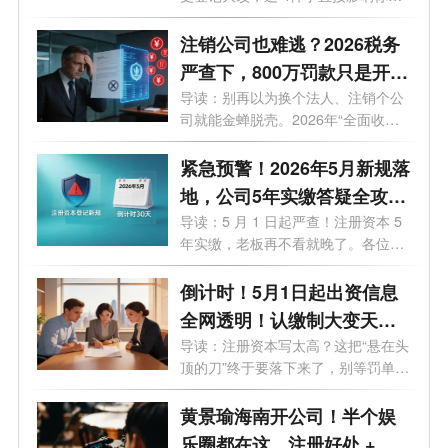
钱袋...
注销公司也难逃？2026税务
严查下，800万罚款只是开
始！老板们的最后自救指南
导读：别再以为换个法人、注销个公
司就能金蝉脱壳。2026年“全面收割
期”...
紧急预警！2026年5月新规落
地，公司5年实缴答疑全攻
略，老板必看避坑
导读：5 月 1 日起严查！注册资本 5
年实缴，老板再不看就晚了。各位老
板、...
倒计时！5月1日起出资信息
全网透明！认缴制大变天，
这3条“逃债路”全被封死！
导读：注册资本写太高？这把“悬在头
顶的刀”终于要落下来了，别等罚单
才...
黄景瑜海南开公司！半个娱
乐圈都在这，注册好处 + 费