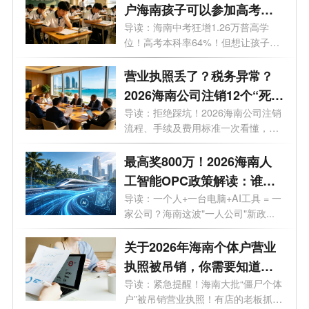
户海南孩子可以参加高考
吗？答案来了！
导读：海南中考狂增1.26万普高学
位！高考本科率64%！但想让孩子来
海南高考...
营业执照丢了？税务异常？
2026海南公司注销12个“死
结”一次性解开，海南老板速
导读：拒绝踩坑！2026海南公司注销
流程、手续及费用标准一次看懂，少
藏！
走弯...
最高奖800万！2026海南人
工智能OPC政策解读：谁可
以拿、能拿多少、怎么落
导读：一个人+一台电脑+AI工具 = 一
家公司？海南这波"一人公司"新政...
地？一文了解！
关于2026年海南个体户营业
执照被吊销，你需要知道的
10大问题
导读：紧急提醒！海南大批“僵尸个体
户”被吊销营业执照！有店的老板抓