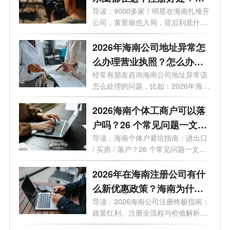
用一次说清
导读：9000多家！明星在海南扎堆开
公司，黄景瑜也入局，背后到底什么
信号...
2026年海南公司地址异常怎
么办理营业执照？怎么办理
变更业务？
经常有朋友咨询海南公司地址异常该
怎么处理的问题，比如：2026年海南
公司...
2026海南个体工商户可以落
户吗？26 个常见问题一文读
懂
导读：海南个体户避坑指南：进出口
/ 买房 / 落户？26 个常见问题一文读
懂最...
2026年在海南注册公司有什
么新优惠政策？海南为什么
是块宝地？
导读：2026海南公司注册终极指南：
政策红利、注册全流程与价值解析。
2026年...