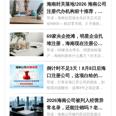
海南封关落地!2026 海南公司
注册代办机构前十推荐，海
口 / 三亚营业执照代办选这些
导读：海南自贸港全岛封关正式启
动!6600 + 税目零关税、3 天领执
不踩坑
照、15% 企业...
69家央企抢滩，明星企业扎
堆注册，海南现在注册公司
好处有哪些？
导读：69家央企带头，明星纷纷落
户，海南到底有什么魔力？封关后普
通人还...
倒计时不足3天！8月8日后海
口注册公司，这项白给的福
利永远没了
导读：打算在海口开公司的朋友，别
怪我没提醒你：这事8号之前赶紧
办！倒...
2026海南公司被列入经营异
常名录，还能注销吗？老板
必看的自救指南！
导读：海南公司被列异还想直接注