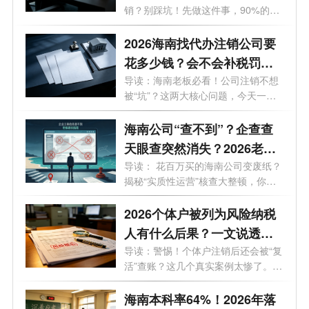
销？别踩坑！先做这件事，90%的老
板都不知...
2026海南找代办注销公司要
花多少钱？会不会补税罚
款？海南最新注销避坑指
导读：海南老板必看！公司注销不想
被“坑”？这两大核心问题，今天一次
南！
说...
海南公司“查不到”？企查查
天眼查突然消失？2026老板
必看的工商屏蔽避坑与解除
导读： 花百万买的海南公司变废纸？
揭秘“实质性运营”核查大整顿，你
指南！
的...
2026个体户被列为风险纳税
人有什么后果？一文说透原
因与解除办法
导读：警惕！个体户注销后还会被“复
活”查账？这几个真实案例太惨了。
最...
海南本科率64%！2026年落