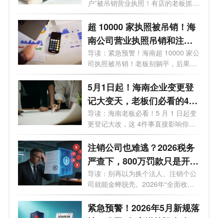
户”被吊销营业执照！有店的老板抓
紧...
超 10000 家执照被吊销！海
南公司营业执照吊销和注销
一样吗？企业被吊销后应该
导读：紧急预警！海南超 10000 家公
司执照被吊销！老板别躺平，后果直
怎么处理？看这篇就够了！
接影...
5月1日起！海南企业变更登
记大变天，老板们必看的4个
关键影响
导读：海南老板必看！5 月 1 日起变
更登记大改，这 4件事直接影响你的
钱袋...
注销公司也难逃？2026税务
严查下，800万罚款只是开
始！老板们的最后自救指南
导读：别再以为换个法人、注销个公
司就能金蝉脱壳。2026年“全面收割
期”...
紧急预警！2026年5月新规落