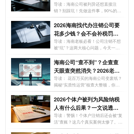
必看的自救指南！
导读：海南公司被列异还想直接注
销？别踩坑！先做这件事，90%的老
板都不知...
2026海南找代办注销公司要
花多少钱？会不会补税罚
款？海南最新注销避坑指
导读：海南老板必看！公司注销不想
被“坑”？这两大核心问题，今天一次
南！
说...
海南公司“查不到”？企查查
天眼查突然消失？2026老板
必看的工商屏蔽避坑与解除
导读： 花百万买的海南公司变废纸？
揭秘“实质性运营”核查大整顿，你
指南！
的...
2026个体户被列为风险纳税
人有什么后果？一文说透原
因与解除办法
导读：警惕！个体户注销后还会被“复
活”查账？这几个真实案例太惨了。
最...