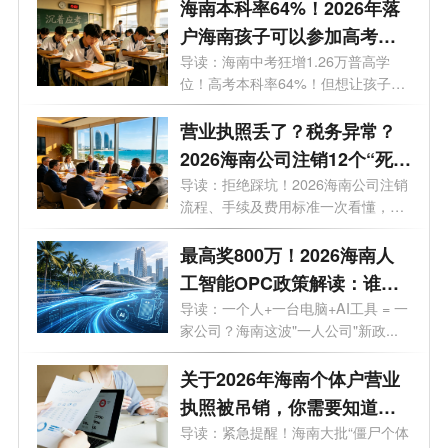
海南本科率64%！2026年落
户海南孩子可以参加高考
吗？答案来了！
导读：海南中考狂增1.26万普高学
位！高考本科率64%！但想让孩子来
海南高考...
营业执照丢了？税务异常？
2026海南公司注销12个“死
结”一次性解开，海南老板速
导读：拒绝踩坑！2026海南公司注销
流程、手续及费用标准一次看懂，少
藏！
走弯...
最高奖800万！2026海南人
工智能OPC政策解读：谁可
以拿、能拿多少、怎么落
导读：一个人+一台电脑+AI工具 = 一
家公司？海南这波"一人公司"新政...
地？一文了解！
关于2026年海南个体户营业
执照被吊销，你需要知道的
10大问题
导读：紧急提醒！海南大批“僵尸个体