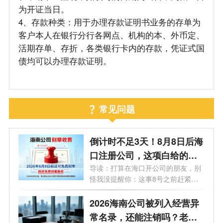
为开证当日。
4、存款种类：用于办理存款证明书业务的存单为
客户本人在银行分行各网点、机构的本、外币定、
活期存单、存折，各类银行卡内的存款，凭证式国
债均可以办理存款证明。
常见问题
倒计时不足3天！8月8日后海
口注册公司，这项白给的福
利永远没了
导读：打算在海口开公司的朋友，别
怪我没提醒你：这事8号之前赶紧
办！倒...
2026海南公司被列入经营异
常名录，还能注销吗？老板