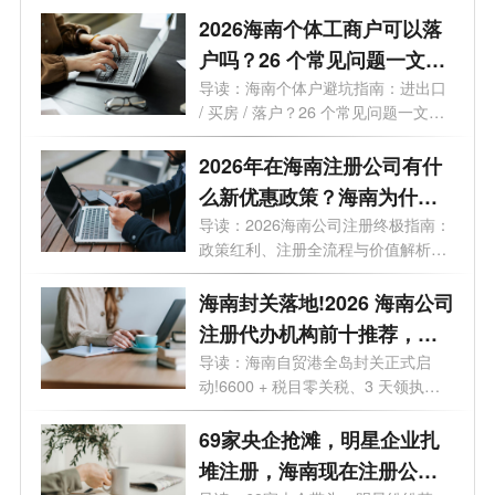
2026海南个体工商户可以落
户吗？26 个常见问题一文读
懂
导读：海南个体户避坑指南：进出口
/ 买房 / 落户？26 个常见问题一文读
懂最...
2026年在海南注册公司有什
么新优惠政策？海南为什么
是块宝地？
导读：2026海南公司注册终极指南：
政策红利、注册全流程与价值解析。
2026年...
海南封关落地!2026 海南公司
注册代办机构前十推荐，海
口 / 三亚营业执照代办选这些
导读：海南自贸港全岛封关正式启
动!6600 + 税目零关税、3 天领执
不踩坑
照、15% 企业...
69家央企抢滩，明星企业扎
堆注册，海南现在注册公司