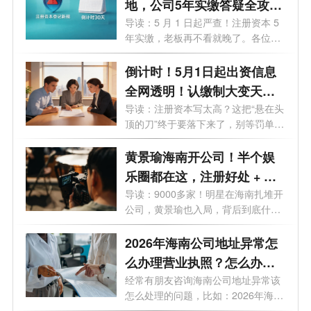
地，公司5年实缴答疑全攻
略，老板必看避坑
导读：5 月 1 日起严查！注册资本 5
年实缴，老板再不看就晚了。各位老
板、...
倒计时！5月1日起出资信息
全网透明！认缴制大变天，
这3条“逃债路”全被封死！
导读：注册资本写太高？这把“悬在头
顶的刀”终于要落下来了，别等罚单
才...
黄景瑜海南开公司！半个娱
乐圈都在这，注册好处 + 费
用一次说清
导读：9000多家！明星在海南扎堆开
公司，黄景瑜也入局，背后到底什么
信号...
2026年海南公司地址异常怎
么办理营业执照？怎么办理
变更业务？
经常有朋友咨询海南公司地址异常该
怎么处理的问题，比如：2026年海南
公司...