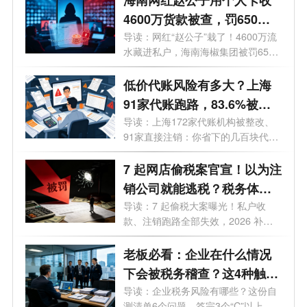
4600万货款被查，罚650
万！私户收款的风险到底有
导读：网红“赵公子”栽了！4600万流
水藏进私户，海南海椒集团被罚650
多大？
万，...
低价代账风险有多大？上海
91家代账跑路，83.6%被查
企业栽在这！
导读：上海172家代账机构被整改、
91家直接注销：你省下的几百块代账
费，正...
7 起网店偷税案官宣！以为注
销公司就能逃税？税务体检
挖出隐藏千万风险
导读：7 起偷税大案曝光！私户收
款、注销跑路全部失效，2026 补税
直接按 13...
老板必看：企业在什么情况
下会被税务稽查？这4种触发
条件，第三条90%的人都中
导读：企业税务风险有哪些？这份自
测清单6个问题，答完3个“C”以上，