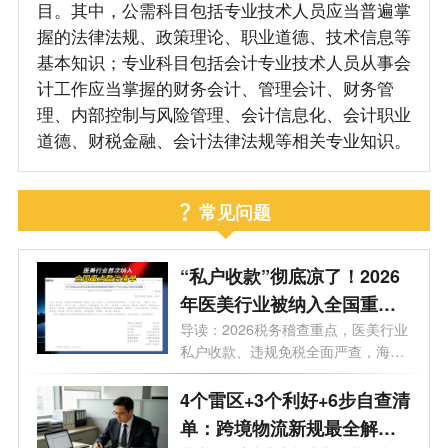
目。其中，公需科目包括专业技术人员应当普遍掌
握的法律法规、政策理论、职业道德、技术信息等
基本知识；专业科目包括会计专业技术人员从事会
计工作应当掌握的财务会计、管理会计、财务管
理、内部控制与风险管理、会计信息化、会计职业
道德、财税金融、会计法律法规等相关专业知识。
常见问题
“私户收款”彻底凉了！2026
年医美行业被纳入全国重点
整治，840万罚单砸向上市公
导读：2026税务稽查重点，医美行业
私户收款、违规免税全面严查，海南
司，海南老板务必自查这3条
企业...
红线
4个雷区+3个利好+6步自查清
单：跨境物流新规最全解