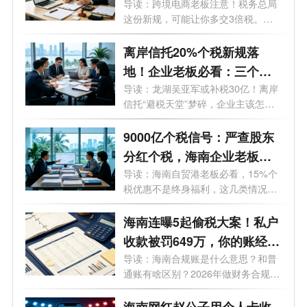
读，老板必存
导读：跨境电商老板注意！税务总局
这份新规，可能让你多交3倍税。看
似管...
离岸信托20%个税新规落
地！企业老板必看：三个环
节都要交税，90天窗口期怎
导读：龙湖吴亚军或补税30亿！离岸
信托“避税天堂”梦碎，企业主该怎么
么补？
办...
9000亿个税信号：严查股东
分红个税，海南企业老板别
再靠“侥幸”做账
导读：海南自贸港老板必看，15%个
税优惠不是终身福利，这几类情况全
额补税...
海南连曝5起偷税大案！私户
收款被罚649万，你的账经得
起查吗？海南做财务合规要
导读：海南合规账是什么意思？和普
通账有啥区别？2026年做财务合规要
多少钱？
多少...
海南网红赵公子用个人卡收