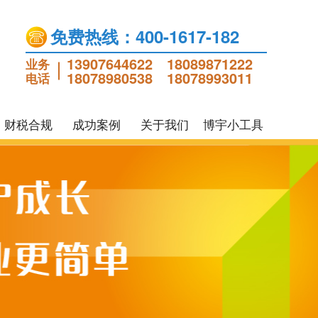
免费热线：400-1617-182
13907644622
18089871222
业务
18078980538
18078993011
电话
财税合规
成功案例
关于我们
博宇小工具