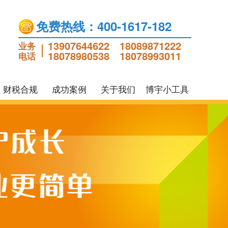
免费热线：400-1617-182
13907644622
18089871222
业务
18078980538
18078993011
电话
财税合规
成功案例
关于我们
博宇小工具