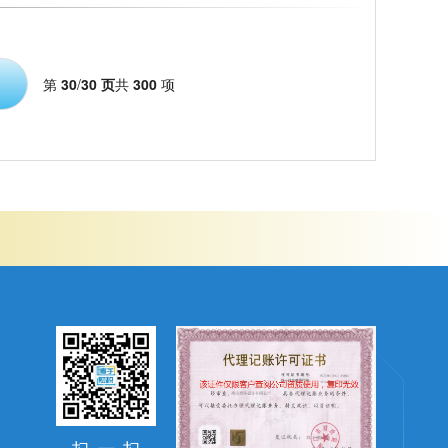
第
30
/
30 页
共
300
项
扫
一
扫