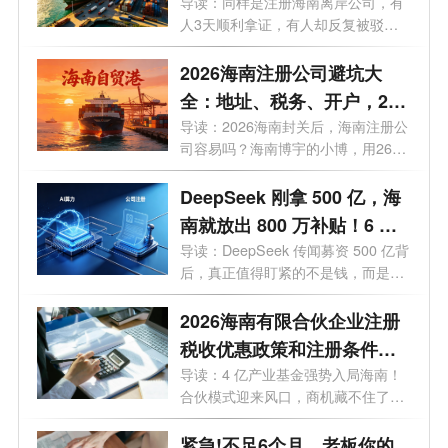
优惠全梳理
导读：同样是注册海南离岸公司，有
人3天顺利拿证，有人却反复被驳
回？今...
2026海南注册公司避坑大
全：地址、税务、开户，26
个问题一次讲透
导读：2026海南封关后，海南注册公
司容易吗？海南博宇的小博，用26个
问题，...
DeepSeek 刚拿 500 亿，海
南就放出 800 万补贴！6 月
20 日起，注册公司能"白
导读：DeepSeek 传闻募资 500 亿背
后，真正值得盯紧的不是钱，而是海
嫖"算力吗？
南悄悄布...
2026海南有限合伙企业注册
税收优惠政策和注册条件有
哪些？一文了解
导读：4 亿产业基金强势入局海南！
合伙模式迎来风口，商机藏不住了。
最近...
紧急!不足6个月，老板你的