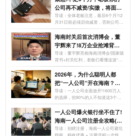
公司再不减资/实缴，将面临
标注+罚款!
导读：全体老板注意，最后6个月!12
月31日前必须启动减资，否则公司将
被特别...
海南封关后首次消博会，董
宇辉来了!8万企业抢滩背后
的超级红利，你还在等什
导读：董宇辉亮相海南消博会!国家级
背书+封关红利，老板们看懂这波“财
么？
富...
2026年，为什么聪明人都
把“一人公司”开在海南？答
案扎心了
导读：一人公司全面放开!1600万人
的选择，但90%的人不知道这3个致
命坑。想开...
一人公司爆火银行坐不住了!
海南一人公司注册全攻略(含
优势+流程)
导读：别瞎注册，海南一人公司避坑
指南，税收优惠 + 注册流程一次性说