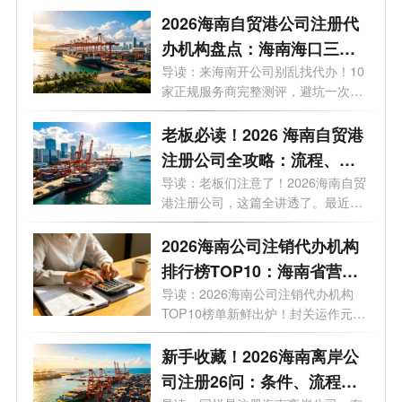
2026海南自贸港公司注册代
办机构盘点：海南海口三亚
代办注册公司哪家好？
导读：来海南开公司别乱找代办！10
家正规服务商完整测评，避坑一次讲
清。...
老板必读！2026 海南自贸港
注册公司全攻略：流程、条
件、注册资金、地址、贸易
导读：老板们注意了！2026海南自贸
港注册公司，这篇全讲透了。最近，
玩法一文说透
有不...
2026海南公司注销代办机构
排行榜TOP10：海南省营业
执照注销哪家好？
导读：2026海南公司注销代办机构
TOP10榜单新鲜出炉！封关运作元
年，企业退出...
新手收藏！2026海南离岸公
司注册26问：条件、流程、