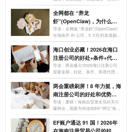
透。...
全网都在 “养龙
虾”(OpenClaw)，为什么聪
明人都去海南注册 AI 公司？
导读：全网疯 “养龙虾”(OpenClaw)!
在海南开 AI 公司，5 大红利直接躺
赢。最近...
海口创业必藏！2026在海口
注册公司的好处+条件+代
理，全在这
导读：两会爆火!2026海口注册公司
迎黄金期，好处、条件、靠谱代理全
攻略，...
两会重磅刷屏！8 年力挺，海
南注册公司的好处和优势全
解析
导读：重磅！海南自贸港全岛封关引
爆两会，国家为何连续8年“押注”海
南...
EF账户通达 91 国！2026年
在海南注册贸易公司的好