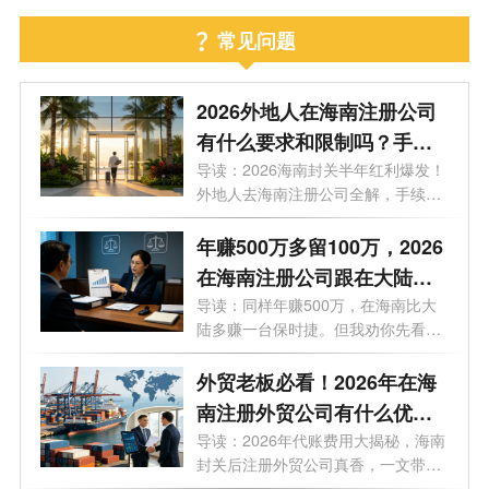
常见问题
2026外地人在海南注册公司
有什么要求和限制吗？手
续、门槛、买房上学利弊等9
导读：2026海南封关半年红利爆发！
外地人去海南注册公司全解，手续、
大问题一次性说透
门槛...
年赚500万多留100万，2026
在海南注册公司跟在大陆注
册公司有什么区别？一文看
导读：同样年赚500万，在海南比大
陆多赚一台保时捷。但我劝你先看完
懂
这7个...
外贸老板必看！2026年在海
南注册外贸公司有什么优
势？外贸公司代理记账多少
导读：2026年代账费用大揭秘，海南
封关后注册外贸公司真香，一文带你
钱一个月？
了解...