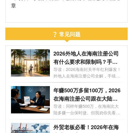
章
常见问题
2026外地人在海南注册公司
有什么要求和限制吗？手
续、门槛、买房上学利弊等9
导读：2026海南封关半年红利爆发！
外地人去海南注册公司全解，手续、
大问题一次性说透
门槛...
年赚500万多留100万，2026
在海南注册公司跟在大陆注
册公司有什么区别？一文看
导读：同样年赚500万，在海南比大
陆多赚一台保时捷。但我劝你先看完
懂
这7个...
外贸老板必看！2026年在海