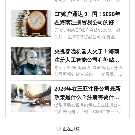
南...
EF账户通达 91 国！2026年
在海南注册贸易公司的好
处，你需要知道
导读：海南EF账户突破3509亿！封
关后，在海南做贸易公司的“黄金
值”终于藏...
央视春晚机器人火了！海南
注册人工智能公司有补贴
吗？官方明确了
导读：2026 海南 AI 新政落地：开 AI
公司可领补贴 + 减税，一文看懂。当
春晚...
2026年在三亚注册公司最新
政策是什么？注册需要什么
材料和手续？
经常有朋友咨询如何在三亚注册公司
的相关问题，比如：2026年在三亚注
册公...
正在加载