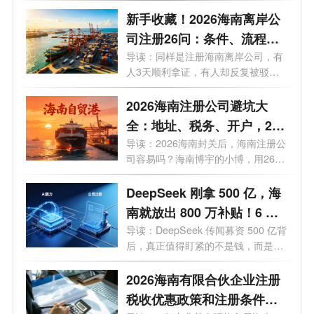
年，企业退出...
新手收藏！2026海南离岸公
司注册26问：条件、流程、
优惠全梳理
导读：同样是注册海南离岸公司，有
人3天顺利拿证，有人却反复被驳
回？今...
2026海南注册公司避坑大
全：地址、税务、开户，26
个问题一次讲透
导读：2026海南封关后，海南注册公
司容易吗？海南博宇的小博，用26个
问题，...
DeepSeek 刚拿 500 亿，海
南就放出 800 万补贴！6 月
20 日起，注册公司能"白
导读：DeepSeek 传闻募资 500 亿背
后，真正值得盯紧的不是钱，而是海
嫖"算力吗？
南悄悄布...
2026海南有限合伙企业注册
税收优惠政策和注册条件有