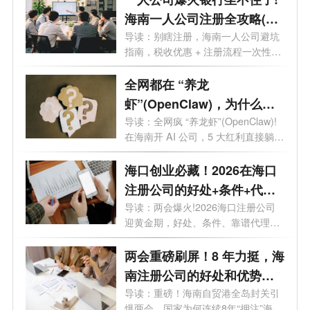
海南一人公司注册全攻略(含
优势+流程)
导读：别瞎注册，海南一人公司避坑
指南，税收优惠 + 注册流程一次性说
透。...
全网都在 “养龙
虾”(OpenClaw)，为什么聪
明人都去海南注册 AI 公司？
导读：全网疯 “养龙虾”(OpenClaw)!
在海南开 AI 公司，5 大红利直接躺
赢。最近...
海口创业必藏！2026在海口
注册公司的好处+条件+代
理，全在这
导读：两会爆火!2026海口注册公司
迎黄金期，好处、条件、靠谱代理全
攻略，...
两会重磅刷屏！8 年力挺，海
南注册公司的好处和优势全
解析
导读：重磅！海南自贸港全岛封关引
爆两会，国家为何连续8年“押注”海