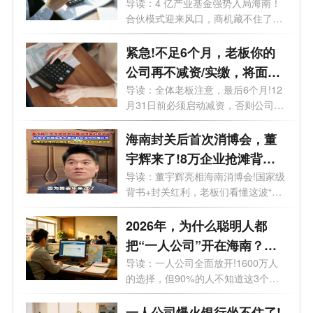
哪些？一文了解
导读：4 亿产业基金强势入局海南！
合伙模式迎来风口，商机藏不住了。
最近...
紧急!不足6个月，老板你的
公司再不减资/实缴，将面临
标注+罚款!
导读：全体老板注意，最后6个月!12
月31日前必须启动减资，否则公司将
被特别...
海南封关后首次消博会，董
宇辉来了!8万企业抢滩背后
的超级红利，你还在等什
导读：董宇辉亮相海南消博会!国家级
背书+封关红利，老板们看懂这波“财
么？
富...
2026年，为什么聪明人都
把“一人公司”开在海南？答
案扎心了
导读：一人公司全面放开!1600万人
的选择，但90%的人不知道这3个致
命坑。想开...
一人公司爆火银行坐不住了!