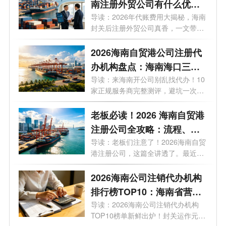
南注册外贸公司有什么优
势？外贸公司代理记账多少
导读：2026年代账费用大揭秘，海南
封关后注册外贸公司真香，一文带你
钱一个月？
了解...
2026海南自贸港公司注册代
办机构盘点：海南海口三亚
代办注册公司哪家好？
导读：来海南开公司别乱找代办！10
家正规服务商完整测评，避坑一次讲
清。...
老板必读！2026 海南自贸港
注册公司全攻略：流程、条
件、注册资金、地址、贸易
导读：老板们注意了！2026海南自贸
港注册公司，这篇全讲透了。最近，
玩法一文说透
有不...
2026海南公司注销代办机构
排行榜TOP10：海南省营业
执照注销哪家好？
导读：2026海南公司注销代办机构
TOP10榜单新鲜出炉！封关运作元