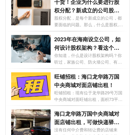
干货！企业为什么要进行股
权分配？新成立的公司股权
怎么分配？
股权分配，是每个新成立的公司，都
要面临的问题。那么，什么是股权,股
权...
2023年在海南设立公司，如
何设计股权架构？看这个就
够了！
你知道，什么是设计股权架构吗？你
听过，家族公司、防火墙公司、有限
合伙...
旺铺招租：海口龙华路万国
中央商城对面店铺出租！
旺铺招租：现有位于龙华路29号万国
中央商城对面旺铺出租，面积73平方
和140...
海口龙华路万国中央商城对
面店铺出租，可做快递驿站
和物流仓储
没有任何中介费和转让费的店铺来