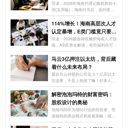
哪家好？
导读：2026年海南代理记账机构前十
强(实用版)，海南封关后，选对搭档
可以少...
114%增长！海南高层次人才
认定暴增，E类门槛竟只要个
税5万/年
导读：2026最值得收藏的海南人才指
南，A到E类全解读，有些福利你可能
根本不...
马云3亿押注以太坊，背后藏
着什么未来布局？
最近马云持股的公司花 3.1 亿买以太
坊这事，不是上热搜了嘛！好多人都
纳闷...
解密泡泡玛特的财富密码：
股权设计的奥秘
泡泡玛特作为潮玩行业的佼佼者，凭
借独特的商业模式和发展策略，成功
赢得...