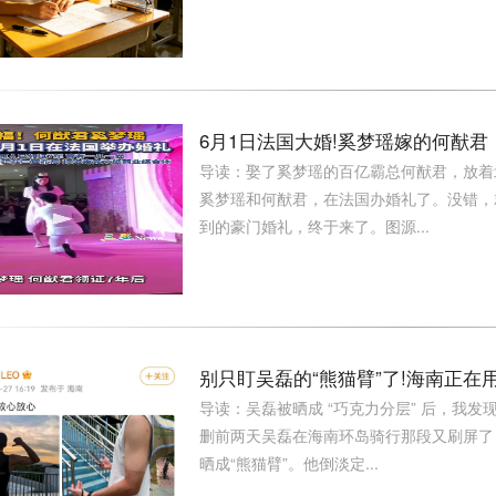
6月1日法国大婚!奚梦瑶嫁的何猷
导读：娶了奚梦瑶的百亿霸总何猷君，放着
奚梦瑶和何猷君，在法国办婚礼了。没错，就是
到的豪门婚礼，终于来了。图源...
别只盯吴磊的“熊猫臂”了!海南正
导读：吴磊被晒成 “巧克力分层” 后，我
删前两天吴磊在海南环岛骑行那段又刷屏了
晒成“熊猫臂”。他倒淡定...