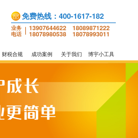
免费热线：400-1617-182
13907644622
18089871222
业务
18078980538
18078993011
电话
财税合规
成功案例
关于我们
博宇小工具