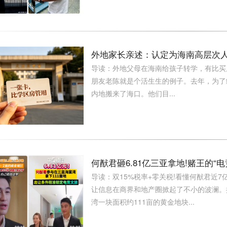
外地家长亲述：认定为海南高层次人
导读：外地父母在海南给孩子转学，有比买
朋友老陈就是个活生生的例子。去年，为了
内地搬来了海口。他们目...
何猷君砸6.81亿三亚拿地!赌王的
导读：双15%税率+零关税!看懂何猷君近
让信息在商界和地产圈掀起了不小的波澜。
湾一块面积约111亩的黄金地块...