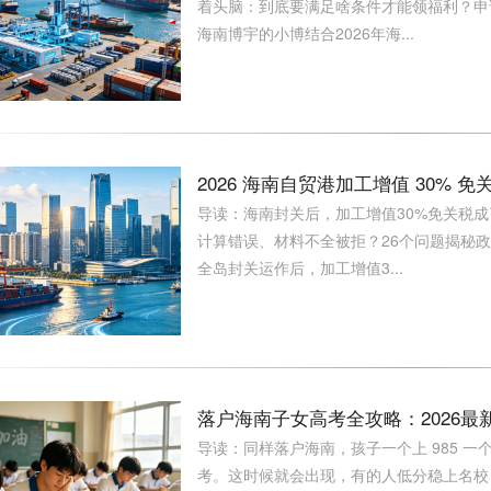
着头脑：到底要满足啥条件才能领福利？申
海南博宇的小博结合2026年海...
2026 海南自贸港加工增值 30%
导读：海南封关后，加工增值30%免关税成
计算错误、材料不全被拒？26个问题揭秘
全岛封关运作后，加工增值3...
落户海南子女高考全攻略：2026最
导读：同样落户海南，孩子一个上 985 
考。这时候就会出现，有的人低分稳上名校