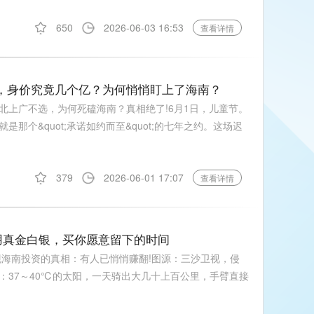
650
2026-06-03 16:53
查看详情
君，身价究竟几个亿？为何悄悄盯上了海南？
北上广不选，为何死磕海南？真相绝了!6月1日，儿童节。
那个&quot;承诺如约而至&quot;的七年之约。这场迟
379
2026-06-01 17:07
查看详情
在用真金白银，买你愿意留下的时间
发现海南投资的真相：有人已悄悄赚翻!图源：三沙卫视，侵
：37～40℃的太阳，一天骑出大几十上百公里，手臂直接