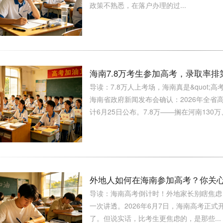
政策不熟悉，在落户办理的过...
海南7.8万考生参加高考，录取率
导读：7.8万人上考场，海南真是&quot;高
海南省政府新闻发布会确认：2026年全省高
计6月25日公布。7.8万——搁在河南130万、
外地人如何在海南参加高考？你关心
导读：海南高考倒计时！外地家长别瞎焦虑：你
一次讲透。2026年6月7日，海南高考正式开
了。但说实话，比考生更焦虑的，是那些...