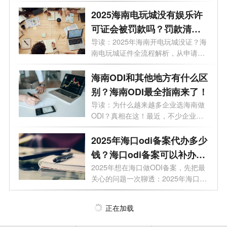
给你整...
2025海南电玩城没有娱乐许
可证会被罚款吗？罚款清单
+避坑指南
导读：2025年海南开电玩城没证？海
南电玩城证件全流程解析，从申请到
拿证...
海南ODI和其他地方有什么区
别？海南ODI最全指南来了！
导读：为什么越来越多企业选海南做
ODI？真相在这！最近，不少企业老
板正在...
2025年海口odi备案代办多少
钱？海口odi备案可以补办
吗？
2025年想在海口做ODI备案，先把最
关心的问题一次聊透：2025年海口
odi备案对企...
正在加载