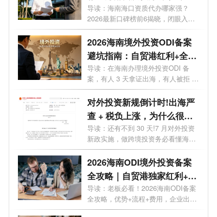
好？
导读：海南海口资质代办哪家强？
2026最新口碑榜前6揭晓，闭眼入。
你想在海...
2026海南境外投资ODI备案
避坑指南：自贸港红利+全流
程实操，28个问题一次讲透
导读：在海南办理境外投资ODI 备
案，有人 3 天拿证出海，有人被拒 5
次？28 ...
对外投资新规倒计时!出海严
查 + 税负上涨，为什么很多
老板都把 ODI备案落在海
导读：还有不到 30 天!7 月对外投资
新政实施，做跨境投资务必看懂海南
南？
政策...
2026海南ODI境外投资备案
全攻略｜自贸港独家红利+流
程+费用+靠谱机构
导读：老板必看！2026海南ODI备案
全攻略，优势+流程+费用，企业出海
看这一篇...