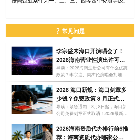
按照企业条件为一、二、三、四等四个资质等级。
常见问题
李宗盛来海口开演唱会了！
2026海南营业性演出许可证
怎么办理？一文看懂海南演
导读：2026海南注册公司有什么优惠
政策？李宗盛、周杰伦演唱会扎堆，
艺补贴申报合规全流程
揭秘...
2026 海口新规：海口刻章多
少钱？免费政策 8 月正式取
消
导读：紧急通知！8月8日起，海口新
公司免费刻章正式取消！2026最新政
策，海...
2026海南资质代办排行前6推
荐：海南资质代办哪家公司