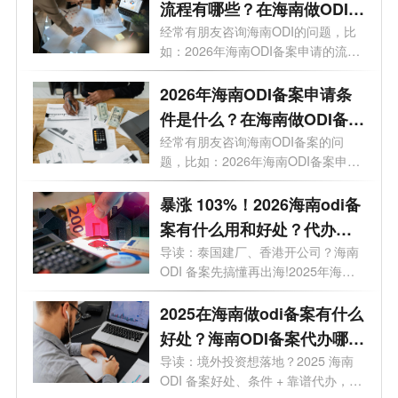
流程有哪些？在海南做ODI备
案通过几率高吗？
经常有朋友咨询海南ODI的问题，比
如：2026年海南ODI备案申请的流程
有哪些？...
2026年海南ODI备案申请条
件是什么？在海南做ODI备案
有什么好处?
经常有朋友咨询海南ODI备案的问
题，比如：2026年海南ODI备案申请
条件是什么...
暴涨 103%！2026海南odi备
案有什么用和好处？代办选
哪家？一文讲透
导读：泰国建厂、香港开公司？海南
ODI 备案先搞懂再出海!2025年海南
企业境外...
2025在海南做odi备案有什么
好处？海南ODI备案代办哪家
靠谱？一文了解
导读：境外投资想落地？2025 海南
ODI 备案好处、条件 + 靠谱代办，全