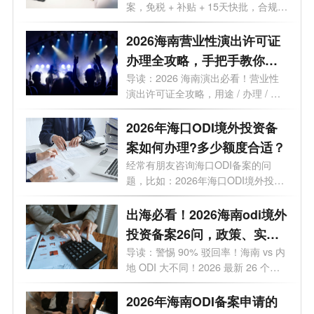
案，免税 + 补贴 + 15天快批，合规出
海一步...
2026海南营业性演出许可证
办理全攻略，手把手教你避
开90%的坑！
导读：2026 海南演出必看！营业性
演出许可证全攻略，用途 / 办理 / 地
点 / 流...
2026年海口ODI境外投资备
案如何办理?多少额度合适？
经常有朋友咨询海口ODI备案的问
题，比如：2026年海口ODI境外投资
备案如何办...
出海必看！2026海南odi境外
投资备案26问，政策、实
操、避坑全覆盖
导读：警惕 90% 驳回率！海南 vs 内
地 ODI 大不同！2026 最新 26 个高
频问题，专...
2026年海南ODI备案申请的