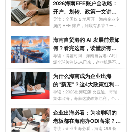
2026海南EFE账户全攻略：
开户、划转、政策一文讲
透，外贸老板必看
导读：全国仅 2 地可开！海南企业专
属的 EFE 账户，到底有多香？一文
讲透。...
海南自贸港的 AI 发展前景如
何？看完这篇，读懂所有机
遇
导读：博鳌时间，海南自贸港+AI引
爆全球关注!未来已来，这些机遇不容
错过...
为什么海南成为企业出海
的“新宠”？这4大政策红利
90%老板不知道
导读：2026出海狂飙!比亚迪、奇瑞
集体出海，海南这波政策红利，企业
老板再...
企业出海必看：为啥聪明的
老板都在海南办ODI备案？这
5大红利太香
导读：企业出海必看，海南 ODI 备