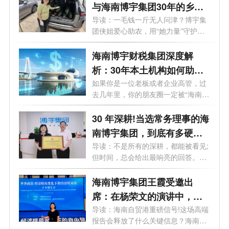
与海南博宇集团30年的乡土
守望
导读：一毛钱一斤无人问津？博宇集
团侠姐爱心助农，用“她力量”守护海
南...
海南博宇财税集团深度解
析：30年本土机构如何助企
业落地自贸港？
如果你是一位老板或者企业高管，过
去几年里，你的朋友圈一定被“海南自
贸...
30 年深耕!当选常务理事的海
南博宇集团，到底有多硬
核？
导读：不是所有的深耕，都能被看见;
但时间，总会给出最响亮的回答。海
南...
海南博宇集团王霞受邀出
席：在杨荣文的演讲中，读
懂自贸港下一步
导读：海南自贸港重磅信号!这场高端
报告会释放了什么关键信息？海南博