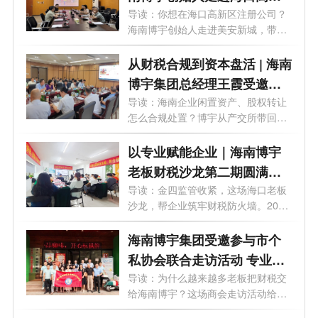
区美安新城，为您精准匹配
导读：你想在海口高新区注册公司？
海南博宇创始人走进美安新城，带回
园区政策！
一手...
从财税合规到资本盘活 | 海南
博宇集团总经理王霞受邀走
进海南产交所
导读：海南企业闲置资产、股权转让
怎么合规处置？博宇从产交所带回实
操指...
以专业赋能企业｜海南博宇
老板财税沙龙第二期圆满落
幕
导读：金四监管收紧，这场海口老板
沙龙，帮企业筑牢财税防火墙。2026
年6月...
海南博宇集团受邀参与市个
私协会联合走访活动 专业赋
能企业老板财务思维升级
导读：为什么越来越多老板把财税交
给海南博宇？这场商会走访活动给出
了答...