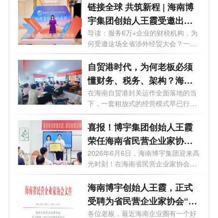
链接全球 共筑新程 | 海南博
宇集团创始人王霞受邀出席
海南省对外经济发展促进会
导读：服务6万+企业的财税机构，为
何受邀这场全省涉外经贸大会？一篇
换届盛典
文章...
自贸港时代，为何老板必须
懂财务、税务、架构？海南
博宇集团这场沙龙给出答案
在海南自贸港封关运作全面落地的当
下，一套粗放式的经营模式早已行不
通。...
喜报！博宇集团创始人王霞
荣任海南省民营企业家协会
副会长、财税一站式综合服
2026年6月6日，海南博宇集团迎来高
光时刻！在海南省民营企业家协会举
务委员会主任
行的授...
海南博宇创始人王霞，正式
受聘为省民营企业家协会“财
税一站式服务委员会”主任
各位老板，最近海南企业圈有一个好