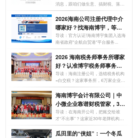
消息，跟咱们做生意、搞财税、落地
自贸...
2026海南公司注册代理中介
哪家好？找海南博宇，等于
上了"官方保险"
导读：官方认证!海南博宇集团入选海
南省政府"企航自贸港"平台服务...
2026 海南税务师事务所哪家
好？认准博宇税务师事务
所，做企业身边的 “自贸港合
导读：海南注册公司，选错税务机构
=白交税？这家事务所，6万家企业的
规卫士”
选择...
海南博宇会计有限公司｜中
小微企业靠谱财税管家，30
年本土深耕，6 万 + 老板放
导读：在海南开公司，把账交给谁
才“不出事”？这家近30年老牌机构给
心选择
出了...
瓜田里的“侠姐”：一个冬瓜