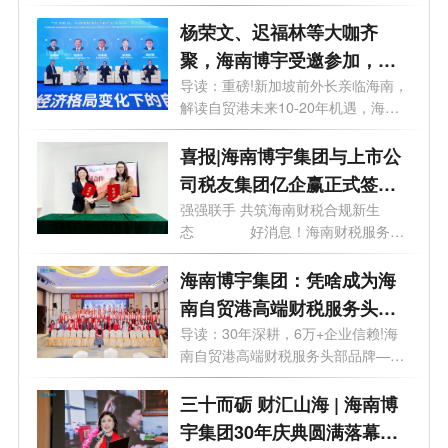
宇...
杨荣文、迟福林等大咖齐
聚，海南博宇受邀参加，这
场会议讲了啥？
导读：重磅!新加坡前外长亲临海南，
解读自贸港未来10-20年机遇，海南
博宇紧...
喜报|海南博宇集团与上市公
司税友集团亿企赢正式签约
合作
强强联手 共筑海南财税合规新生
态 好消息！海南财税服务领
域迎来...
海南博宇集团：凭啥成为海
南自贸港高端财税服务头部
品牌？
导读：30年深耕，6万+企业信赖!海
南自贸港高端财税服务头部品牌——
博宇集...
三十而砺 财汇山海 | 海南博
宇集团30年庆典圆满落幕，