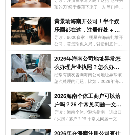
这3条“逃债路”全被封死！
顶的刀”终于要落下来了，别等罚单
才...
黄景瑜海南开公司！半个娱
乐圈都在这，注册好处 + 费
用一次说清
导读：9000多家！明星在海南扎堆开
公司，黄景瑜也入局，背后到底什么
信号...
2026年海南公司地址异常怎
么办理营业执照？怎么办理
变更业务？
经常有朋友咨询海南公司地址异常该
怎么处理的问题，比如：2026年海南
公司...
2026海南个体工商户可以落
户吗？26 个常见问题一文读
懂
导读：海南个体户避坑指南：进出口
/ 买房 / 落户？26 个常见问题一文读
懂最...
2026年在海南注册公司有什