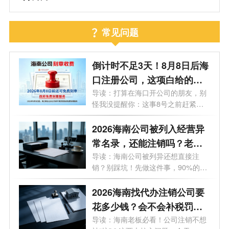
常见问题
倒计时不足3天！8月8日后海
口注册公司，这项白给的福
利永远没了
导读：打算在海口开公司的朋友，别
怪我没提醒你：这事8号之前赶紧
办！倒...
2026海南公司被列入经营异
常名录，还能注销吗？老板
必看的自救指南！
导读：海南公司被列异还想直接注
销？别踩坑！先做这件事，90%的老
板都不知...
2026海南找代办注销公司要
花多少钱？会不会补税罚
款？海南最新注销避坑指
导读：海南老板必看！公司注销不想