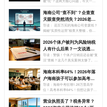
被“坑”？这两大核心问题，今天一次
南！
说...
海南公司“查不到”？企查查
天眼查突然消失？2026老板
必看的工商屏蔽避坑与解除
导读： 花百万买的海南公司变废纸？
揭秘“实质性运营”核查大整顿，你
指南！
的...
2026个体户被列为风险纳税
人有什么后果？一文说透原
因与解除办法
导读：警惕！个体户注销后还会被“复
活”查账？这几个真实案例太惨了。
最...
海南本科率64%！2026年落
户海南孩子可以参加高考
吗？答案来了！
导读：海南中考狂增1.26万普高学
位！高考本科率64%！但想让孩子来
海南高考...
营业执照丢了？税务异常？