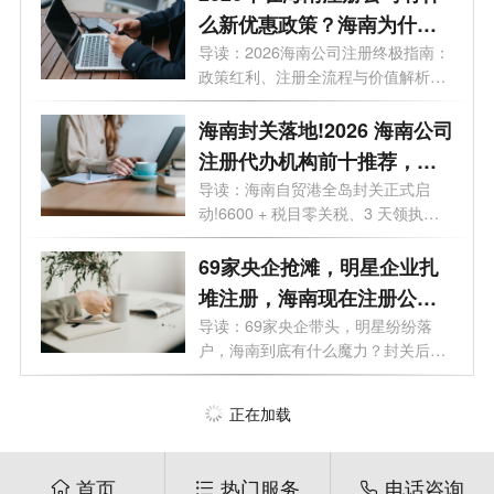
么新优惠政策？海南为什么
是块宝地？
导读：2026海南公司注册终极指南：
政策红利、注册全流程与价值解析。
2026年...
海南封关落地!2026 海南公司
注册代办机构前十推荐，海
口 / 三亚营业执照代办选这些
导读：海南自贸港全岛封关正式启
动!6600 + 税目零关税、3 天领执
不踩坑
照、15% 企业...
69家央企抢滩，明星企业扎
堆注册，海南现在注册公司
好处有哪些？
导读：69家央企带头，明星纷纷落
户，海南到底有什么魔力？封关后普
通人还...
正在加载
首页
热门服务
电话咨询