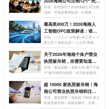
2026海南公司注销12个“死
结”一次性解开，海南老板速
导读：拒绝踩坑！2026海南公司注销
流程、手续及费用标准一次看懂，少
藏！
走弯...
最高奖800万！2026海南人
工智能OPC政策解读：谁可
以拿、能拿多少、怎么落
导读：一个人+一台电脑+AI工具 = 一
家公司？海南这波"一人公司"新政...
地？一文了解！
关于2026年海南个体户营业
执照被吊销，你需要知道的
10大问题
导读：紧急提醒！海南大批“僵尸个体
户”被吊销营业执照！有店的老板抓
紧...
超 10000 家执照被吊销！海
南公司营业执照吊销和注销
一样吗？企业被吊销后应该
导读：紧急预警！海南超 10000 家公
司执照被吊销！老板别躺平，后果直
怎么处理？看这篇就够了！
接影...