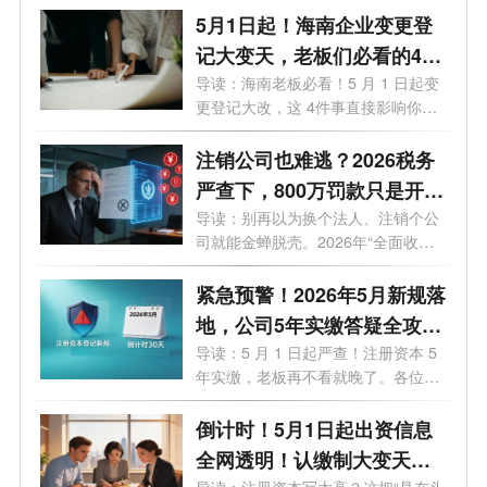
5月1日起！海南企业变更登
记大变天，老板们必看的4个
关键影响
导读：海南老板必看！5 月 1 日起变
更登记大改，这 4件事直接影响你的
钱袋...
注销公司也难逃？2026税务
严查下，800万罚款只是开
始！老板们的最后自救指南
导读：别再以为换个法人、注销个公
司就能金蝉脱壳。2026年“全面收割
期”...
紧急预警！2026年5月新规落
地，公司5年实缴答疑全攻
略，老板必看避坑
导读：5 月 1 日起严查！注册资本 5
年实缴，老板再不看就晚了。各位老
板、...
倒计时！5月1日起出资信息
全网透明！认缴制大变天，
导读：注册资本写太高？这把“悬在头