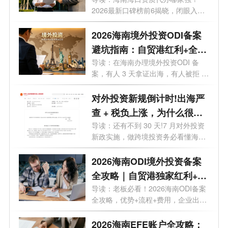
好？
2026最新口碑榜前6揭晓，闭眼入。
你想在海...
2026海南境外投资ODI备案
避坑指南：自贸港红利+全流
程实操，28个问题一次讲透
导读：在海南办理境外投资ODI 备
案，有人 3 天拿证出海，有人被拒 5
次？28 ...
对外投资新规倒计时!出海严
查 + 税负上涨，为什么很多
老板都把 ODI备案落在海
导读：还有不到 30 天!7 月对外投资
新政实施，做跨境投资务必看懂海南
南？
政策...
2026海南ODI境外投资备案
全攻略｜自贸港独家红利+流
程+费用+靠谱机构
导读：老板必看！2026海南ODI备案
全攻略，优势+流程+费用，企业出海
看这一篇...
2026海南EFE账户全攻略：