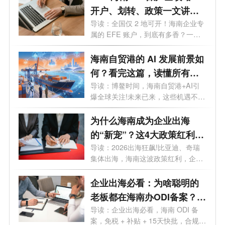
开户、划转、政策一文讲
透，外贸老板必看
导读：全国仅 2 地可开！海南企业专
属的 EFE 账户，到底有多香？一文
讲透。...
海南自贸港的 AI 发展前景如
何？看完这篇，读懂所有机
遇
导读：博鳌时间，海南自贸港+AI引
爆全球关注!未来已来，这些机遇不容
错过...
为什么海南成为企业出海
的“新宠”？这4大政策红利
90%老板不知道
导读：2026出海狂飙!比亚迪、奇瑞
集体出海，海南这波政策红利，企业
老板再...
企业出海必看：为啥聪明的
老板都在海南办ODI备案？这
5大红利太香
导读：企业出海必看，海南 ODI 备
案，免税 + 补贴 + 15天快批，合规出