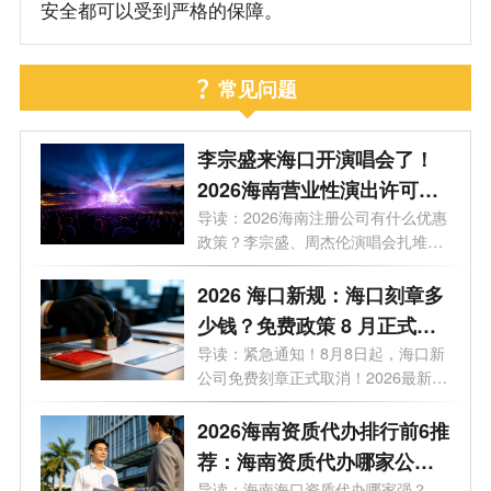
安全都可以受到严格的保障。
常见问题
李宗盛来海口开演唱会了！
2026海南营业性演出许可证
怎么办理？一文看懂海南演
导读：2026海南注册公司有什么优惠
政策？李宗盛、周杰伦演唱会扎堆，
艺补贴申报合规全流程
揭秘...
2026 海口新规：海口刻章多
少钱？免费政策 8 月正式取
消
导读：紧急通知！8月8日起，海口新
公司免费刻章正式取消！2026最新政
策，海...
2026海南资质代办排行前6推
荐：海南资质代办哪家公司
导读：海南海口资质代办哪家强？