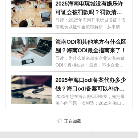
2025海南电玩城没有娱乐许
可证会被罚款吗？罚款清单
+避坑指南
导读：2025年海南开电玩城没证？海
南电玩城证件全流程解析，从申请到
拿证...
海南ODI和其他地方有什么区
别？海南ODI最全指南来了！
导读：为什么越来越多企业选海南做
ODI？真相在这！最近，不少企业老
板正在...
2025年海口odi备案代办多少
钱？海口odi备案可以补办
吗？
2025年想在海口做ODI备案，先把最
关心的问题一次聊透：2025年海口
odi备案对企...
正在加载