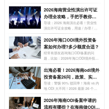
海一步...
2026海南营业性演出许可证
办理全攻略，手把手教你避
开90%的坑！
导读：2026 海南演出必看！营业性
演出许可证全攻略，用途 / 办理 / 地
点 / 流...
2026年海口ODI境外投资备
案如何办理?多少额度合适？
经常有朋友咨询海口ODI备案的问
题，比如：2026年海口ODI境外投资
备案如何办...
出海必看！2026海南odi境外
投资备案26问，政策、实
操、避坑全覆盖
导读：警惕 90% 驳回率！海南 vs 内
地 ODI 大不同！2026 最新 26 个高
频问题，专...
2026年海南ODI备案申请的
流程有哪些？在海南做ODI备