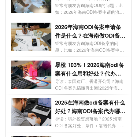
案通过几率高吗？
经常有朋友咨询海南ODI的问题，比
如：2026年海南ODI备案申请的流程
有哪些？...
2026年海南ODI备案申请条
件是什么？在海南做ODI备案
有什么好处?
经常有朋友咨询海南ODI备案的问
题，比如：2026年海南ODI备案申请
条件是什么...
暴涨 103%！2026海南odi备
案有什么用和好处？代办选
哪家？一文讲透
导读：泰国建厂、香港开公司？海南
ODI 备案先搞懂再出海!2025年海南
企业境外...
2025在海南做odi备案有什么
好处？海南ODI备案代办哪家
靠谱？一文了解
导读：境外投资想落地？2025 海南
ODI 备案好处、条件 + 靠谱代办，全
给你整...