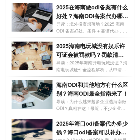
2025在海南做odi备案有什么
好处？海南ODI备案代办哪家
靠谱？一文了解
导读：境外投资想落地？2025 海南
ODI 备案好处、条件 + 靠谱代办，全
给你整...
2025海南电玩城没有娱乐许
可证会被罚款吗？罚款清单
+避坑指南
导读：2025年海南开电玩城没证？海
南电玩城证件全流程解析，从申请到
拿证...
海南ODI和其他地方有什么区
别？海南ODI最全指南来了！
导读：为什么越来越多企业选海南做
ODI？真相在这！最近，不少企业老
板正在...
2025年海口odi备案代办多少
钱？海口odi备案可以补办