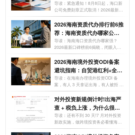
消
导读：紧急通知！8月8日起，海口新
公司免费刻章正式取消！2026最新政
策，海...
2026海南资质代办排行前6推
荐：海南资质代办哪家公司
好？
导读：海南海口资质代办哪家强？
2026最新口碑榜前6揭晓，闭眼入。
你想在海...
2026海南境外投资ODI备案
避坑指南：自贸港红利+全流
程实操，28个问题一次讲透
导读：在海南办理境外投资ODI 备
案，有人 3 天拿证出海，有人被拒 5
次？28 ...
对外投资新规倒计时!出海严
查 + 税负上涨，为什么很多
老板都把 ODI备案落在海
导读：还有不到 30 天!7 月对外投资
新政实施，做跨境投资务必看懂海南
南？
政策...