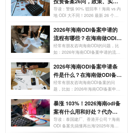
投资备案26问，政策、实
操、避坑全覆盖
导读：警惕 90% 驳回率！海南 vs 内
地 ODI 大不同！2026 最新 26 个高
频问题，专...
2026年海南ODI备案申请的
流程有哪些？在海南做ODI备
案通过几率高吗？
经常有朋友咨询海南ODI的问题，比
如：2026年海南ODI备案申请的流程
有哪些？...
2026年海南ODI备案申请条
件是什么？在海南做ODI备案
有什么好处?
经常有朋友咨询海南ODI备案的问
题，比如：2026年海南ODI备案申请
条件是什么...
暴涨 103%！2026海南odi备
案有什么用和好处？代办选
哪家？一文讲透
导读：泰国建厂、香港开公司？海南
ODI 备案先搞懂再出海!2025年海南
企业境外...