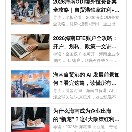
2026海南ODI境外投资备案
全攻略｜自贸港独家红利+流
程+费用+靠谱机构
导读：老板必看！2026海南ODI备案
全攻略，优势+流程+费用，企业出海
看这一篇...
2026海南EFE账户全攻略：
开户、划转、政策一文讲
透，外贸老板必看
导读：全国仅 2 地可开！海南企业专
属的 EFE 账户，到底有多香？一文
讲透。...
海南自贸港的 AI 发展前景如
何？看完这篇，读懂所有机
遇
导读：博鳌时间，海南自贸港+AI引
爆全球关注!未来已来，这些机遇不容
错过...
为什么海南成为企业出海
的“新宠”？这4大政策红利
90%老板不知道
导读：2026出海狂飙!比亚迪、奇瑞