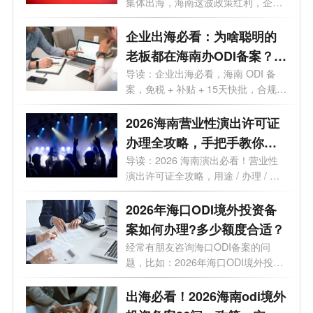
集体出海，海南这波政策红利，企业
老板再...
企业出海必看：为啥聪明的
老板都在海南办ODI备案？这
5大红利太香
导读：企业出海必看，海南 ODI 备
案，免税 + 补贴 + 15天快批，合规出
海一步...
2026海南营业性演出许可证
办理全攻略，手把手教你避
开90%的坑！
导读：2026 海南演出必看！营业性
演出许可证全攻略，用途 / 办理 / 地
点 / 流...
2026年海口ODI境外投资备
案如何办理?多少额度合适？
经常有朋友咨询海口ODI备案的问
题，比如：2026年海口ODI境外投资
备案如何办...
出海必看！2026海南odi境外