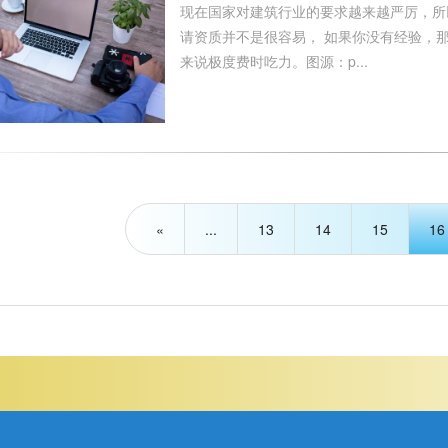
现在国家对建筑行业的要求越来越严厉，所
请资质并不是很容易， 如果你没有经验，
来说极度费时吃力。图源：p...
«
...
13
14
15
16