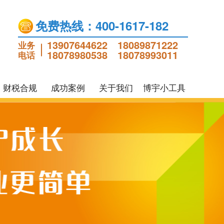
免费热线：400-1617-182
13907644622
18089871222
业务
18078980538
18078993011
电话
财税合规
成功案例
关于我们
博宇小工具