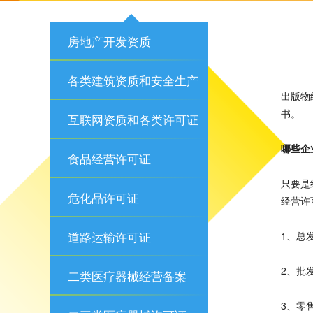
房地产开发资质
各类建筑资质和安全生产
出版物
书。
许可证
互联网资质和各类许可证
哪些企
食品经营许可证
只要是
危化品许可证
经营许
道路运输许可证
1、总
2、批
二类医疗器械经营备案
3、零