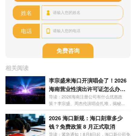
姓名
电话
免费咨询
相关阅读
李宗盛来海口开演唱会了！2026
海南营业性演出许可证怎么办
理？一文看懂海南演艺补贴申报
导读：2026海南注册公司有什么优惠政
策？李宗盛、周杰伦演唱会扎堆，揭秘...
合规全流程
2026 海口新规：海口刻章多少
钱？免费政策 8 月正式取消
导读：紧急通知！8月8日起，海口新公司免