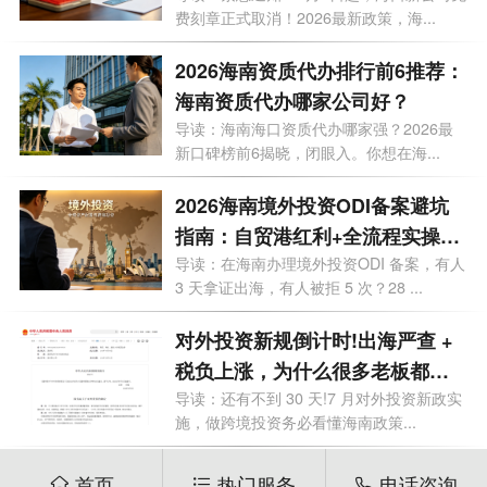
费刻章正式取消！2026最新政策，海...
2026海南资质代办排行前6推荐：
海南资质代办哪家公司好？
导读：海南海口资质代办哪家强？2026最
新口碑榜前6揭晓，闭眼入。你想在海...
2026海南境外投资ODI备案避坑
指南：自贸港红利+全流程实操，
28个问题一次讲透
导读：在海南办理境外投资ODI 备案，有人
3 天拿证出海，有人被拒 5 次？28 ...
对外投资新规倒计时!出海严查 +
税负上涨，为什么很多老板都把
ODI备案落在海南？
导读：还有不到 30 天!7 月对外投资新政实
施，做跨境投资务必看懂海南政策...
首页
热门服务
电话咨询